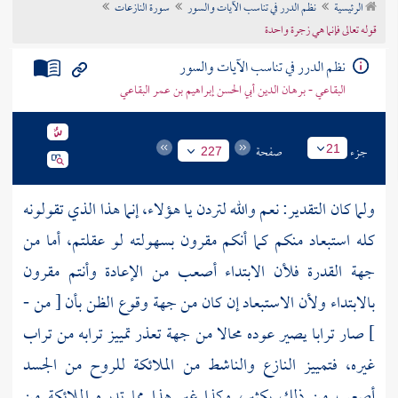
الرئيسية
نظم الدرر في تناسب الآيات والسور
سورة النازعات
تراجم الأعلام
قوله تعالى فإنما هي زجرة واحدة
نظم الدرر في تناسب الآيات والسور
البقاعي - برهان الدين أبي الحسن إبراهيم بن عمر البقاعي
جزء
صفحة
21
227
ولما كان التقدير: نعم والله لتردن يا هؤلاء، إنما هذا الذي تقولونه
كله استبعاد منكم كما أنكم مقرون بسهولته لو عقلتم، أما من
جهة القدرة فلأن الابتداء أصعب من الإعادة وأنتم مقرون
بالابتداء ولأن الاستبعاد إن كان من جهة وقوع الظن بأن [ من -
] صار ترابا يصير عوده محالا من جهة تعذر تمييز ترابه من تراب
غيره، فتمييز النازع والناشط من الملائكة للروح من الجسد
أصعب من ذلك بكثير، وكذا غير هذا مما تدبره الملائكة من