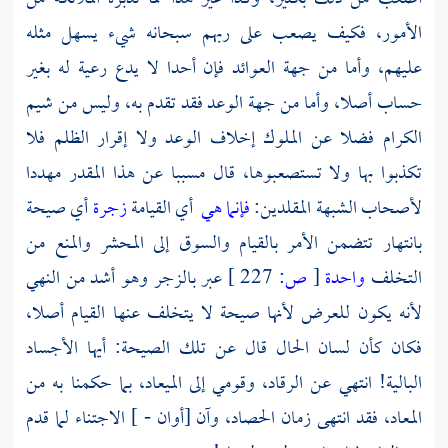
الأمور، فكيف يصعب على ربهم سبحانه شيء يسهل مثله
عليهم، وأما من جهة العوائد فإن أحدا لا يدع رعية له بغير
حساب أصلا، وأما من جهة الوعد فقد تقدم به، وليس من شيم
الكرام فضلا عن الملوك إخلاف الوعد ولا إقرار الظلم فلا
تكذبوا بها ولا تستصعبوها، قال مسببا عن هذا المقدر مهددا
لأصحاب الشبهة المقلدين:
فإنما هي
أي القيامة
زجرة
أي صيحة
بانتهار تتضمن الأمر بالقيام والسوق إلى المحشر والمنع من
التخلف
واحدة
[
ص:
227 ]
عبر بالزجر وهو أشد من النهي
لأنه يكون للعرض لأنها صيحة لا يتخلف عنها القيام أصلا،
فكان كأن لسان الحال قال عن تلك الصيحة: أيها الأجساد
البالية! انتهي عن الرقاد، وقومي إلى الميعاد، بما حكمنا به من
المعاد، فقد انتهى زمان الحصاد، وآن [أوان - ] الاجتناء لما قدم