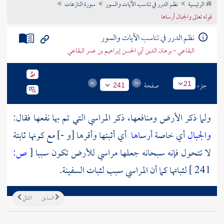
الرئيسية
نظم الدرر في تناسب الآيات والسور
سورة النازعات
تراجم الأعلام
قوله تعالى والجبال أرساها
نظم الدرر في تناسب الآيات والسور
البقاعي - برهان الدين أبي الحسن إبراهيم بن عمر البقاعي
جزء
صفحة
21
241
ولما ذكر الأرض ومنافعها، ذكر المراسي التي تم بها نفعها فقال:
والجبال
أي خاصة
أرساها
أي أثبتها وأقرها [و -] مع كونها ثابتة
لا تتحول فإنه سبحانه جعلها مراسي للأرض تكون سببا
[
ص:
241 ]
لثباتها كما أن المراسي سبب لثبات السفينة.
السابق
التالي