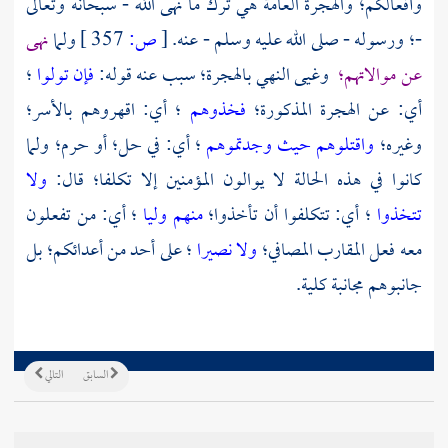
وأفعالكم؛ والهجرة العامة هي ترك ما نهى الله - سبحانه وتعالى
-؛ ورسوله - صلى الله عليه وسلم - عنه.
[
ص:
357 ]
ولما
نهى
عن موالاتهم؛
وغيى النهي بالهجرة؛ سبب عنه قوله:
فإن تولوا
؛
أي: عن الهجرة المذكورة؛
فخذوهم
؛ أي: اقهروهم بالأسر؛
وغيره؛
واقتلوهم حيث وجدتموهم
؛ أي: في حل؛ أو حرم؛ ولما
كانوا في هذه الحالة لا يوالون المؤمنين إلا تكلفا؛ قال:
ولا
تتخذوا
؛ أي: تتكلفوا أن تأخذوا؛
منهم وليا
؛ أي: من تفعلون
معه فعل المقارب المصافي؛
ولا نصيرا
؛ على أحد من أعدائكم؛ بل
جانبوهم مجانبة كلية.
السابق
التالي