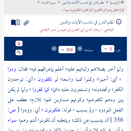
الرئيسية
نظم الدرر في تناسب الآيات والسور
سورة النساء
تراجم الأعلام
قوله تعالى ودوا لو تكفرون كما كفروا فتكونون سواء
نظم الدرر في تناسب الآيات والسور
البقاعي - برهان الدين أبي الحسن إبراهيم بن عمر البقاعي
جزء
صفحة
5
356
ولما أخبر بضلالهم وثباتهم عليه؛ أعلم بإعراقهم فيه؛ فقال:
ودوا
؛ أي: أحبوا؛ وتمنوا تمنيا واسعا؛
لو تكفرون
؛ أي: توجدون
الكفر؛ وتجددونه؛ وتستمرون عليه دائما؛
كما كفروا
؛ ولما لم يكن
بين ودهم لكفرهم؛ وكونهم مساوين لهم؛ تلازم؛ عطف على
الفعل المودود - ولم يسبب - قوله:
فتكونون
؛ أي: وودوا
[
ص:
356 ]
أن يتسبب عن ذلك؛ ويتعقبه أن تكونوا أنتم وهم؛
سواء
؛ أي: في الضلال؛ أي: توجدون الكفر؛ وتجددونه؛ وتستمرون