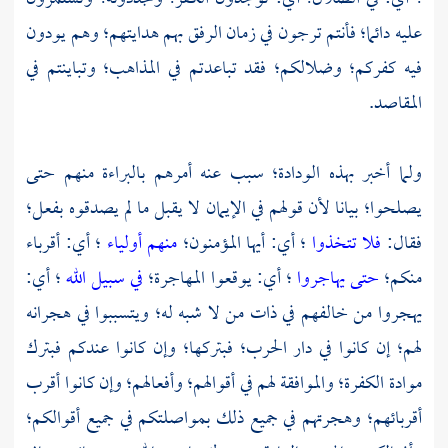
عليه دائما؛ فأنتم ترجون في زمان الرفق بهم هدايتهم؛ وهم يودون
فيه كفركم؛ وضلالكم؛ فقد تباعدتم في المذاهب؛ وتباينتم في
المقاصد.
ولما أخبر بهذه الودادة؛ سبب عنه أمرهم بالبراءة منهم حتى
يصلحوا؛ بيانا لأن قولهم في الإيمان لا يقبل ما لم يصدقوه بفعل؛
فقال:
فلا تتخذوا
؛ أي: أيها المؤمنون؛
منهم أولياء
؛ أي: أقرباء
منكم؛
حتى يهاجروا
؛ أي: يوقعوا المهاجرة؛
في سبيل الله
؛ أي:
يهجروا من خالفهم في ذات من لا شبه له؛ ويتسببوا في هجرانه
لهم؛ إن كانوا في دار الحرب؛ فبتركها؛ وإن كانوا عندكم فبترك
موادة الكفرة؛ والموافقة لهم في أقوالهم؛ وأفعالهم؛ وإن كانوا أقرب
أقربائهم؛ وهجرتهم في جميع ذلك بمواصلتكم في جميع أقوالكم؛