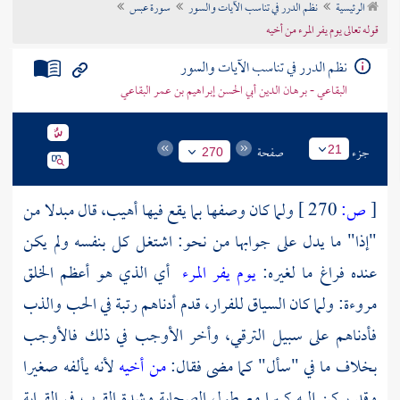
الرئيسية
نظم الدرر في تناسب الآيات والسور
سورة عبس
تراجم الأعلام
قوله تعالى يوم يفر المرء من أخيه
نظم الدرر في تناسب الآيات والسور
البقاعي - برهان الدين أبي الحسن إبراهيم بن عمر البقاعي
جزء
صفحة
21
270
[
ص:
270 ]
ولما كان وصفها بما يقع فيها أهيب، قال مبدلا من
"إذا" ما يدل على جوابها من نحو: اشتغل كل بنفسه ولم يكن
عنده فراغ ما لغيره:
يوم يفر المرء
أي الذي هو أعظم الخلق
مروءة: ولما كان السياق للفرار، قدم أدناهم رتبة في الحب والذب
فأدناهم على سبيل الترقي، وأخر الأوجب في ذلك فالأوجب
بخلاف ما في "سأل" كما مضى فقال:
من أخيه
لأنه يألفه صغيرا
وقد يركن إليه كبيرا مع طول الصحابة وشدة القرب في القرابة