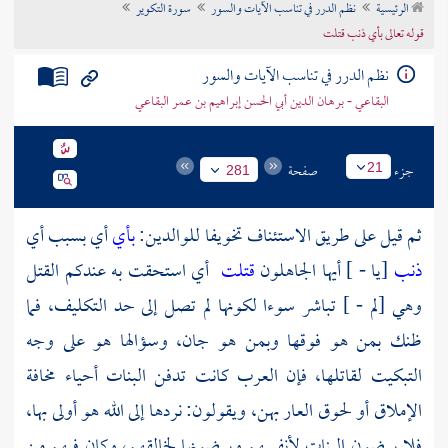
الرئيسية
نظم الدرر في تناسب الآيات والسور
سورة التكوير
تراجم الأعلام
قوله تعالى بأي ذنب قتلت
نظم الدرر في تناسب الآيات والسور
البقاعي - برهان الدين أبي الحسن إبراهيم بن عمر البقاعي
جزء
صفحة
21
281
ثم قيل على طريق الاستئناف تخويفا للوالدين:
بأي
أي بسبب أي
ذنب
[يا - ] أيها الجاهلون
قتلت
أي استحقت به عندكم القتل
وهي [لم - ] تباشر سوءا لكونها لم تصل إلى حد التكليف، فما
ظنك بمن هو فوقها وبمن هو جان، وسؤالها هو على وجه
التبكيت لقاتلها، فإن العرب كانت تدفن البنات أحياء مخافة
الإملاق أو لحوق العار بهن، ويقولون: نردها إلى الله هو أولى بها،
فلا يرضون البنات لأنفسهم ويرضونها لخالقهم، وكان فيهم من