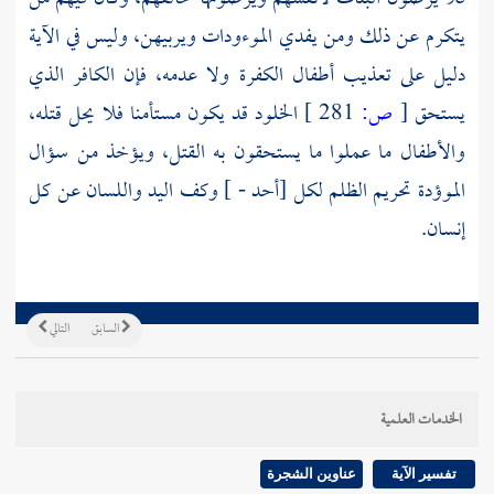
يتكرم عن ذلك ومن يفدي الموءودات ويربيهن، وليس في الآية
دليل على تعذيب أطفال الكفرة ولا عدمه، فإن الكافر الذي
يستحق
[
ص:
281 ]
الخلود قد يكون مستأمنا فلا يحل قتله،
والأطفال ما عملوا ما يستحقون به القتل، ويؤخذ من سؤال
الموؤدة تحريم الظلم لكل [أحد - ] وكف اليد واللسان عن كل
إنسان.
السابق
التالي
الخدمات العلمية
تفسير الآية
عناوين الشجرة