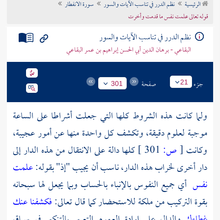
الرئيسية
نظم الدرر في تناسب الآيات والسور
سورة الانفطار
تراجم الأعلام
قوله تعالى علمت نفس ما قدمت وأخرت
نظم الدرر في تناسب الآيات والسور
البقاعي - برهان الدين أبي الحسن إبراهيم بن عمر البقاعي
جزء
صفحة
21
301
ولما كانت هذه الشروط كلها التي جعلت أشراطا على الساعة
موجبة لعلوم دقيقة، وتكشف كل واحدة منها عن أمور عجيبة،
وكانت
[
ص:
301 ]
كلها دالة على الانتقال من هذه الدار إلى
دار أخرى لخراب هذه الدار، ناسب أن يجيب "إذ" بقوله:
علمت
نفس
أي جميع النفوس بالإنباء بالحساب وبما يجعل لها سبحانه
بقوة التركيب من ملكة للاستحضار كما قال تعالى:
فكشفنا عنك
غطاءك
والدال على إرادة العموم التعبير بالتنكير في سياق