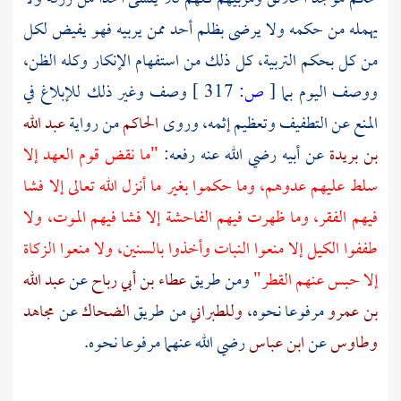
يهمله من حكمه ولا يرضى بظلم أحد ممن يربيه فهو يفيض لكل
من كل بحكم التربية، كل ذلك من استفهام الإنكار وكله الظن،
ووصف اليوم بما
[
ص:
317 ]
وصف وغير ذلك للإبلاغ في
المنع عن التطفيف وتعظيم إثمه، وروى
الحاكم
من رواية
عبد الله
بن بريدة
عن أبيه رضي الله عنه رفعه:
"ما نقض قوم العهد إلا
سلط عليهم عدوهم، وما حكموا بغير ما أنزل الله تعالى إلا فشا
فيهم الفقر، وما ظهرت فيهم الفاحشة إلا فشا فيهم الموت، ولا
طففوا الكيل إلا منعوا النبات وأخذوا بالسنين، ولا منعوا الزكاة
إلا حبس عنهم القطر"
ومن طريق
عطاء بن أبي رباح
عن
عبد الله
بن عمرو
مرفوعا نحوه،
وللطبراني
من طريق
الضحاك
عن
مجاهد
وطاوس
عن
ابن عباس
رضي الله عنهما مرفوعا نحوه.