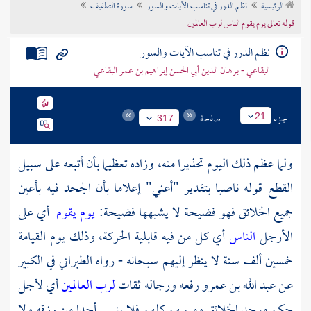
الرئيسية
نظم الدرر في تناسب الآيات والسور
سورة التطفيف
تراجم الأعلام
قوله تعالى يوم يقوم الناس لرب العالمين
نظم الدرر في تناسب الآيات والسور
البقاعي - برهان الدين أبي الحسن إبراهيم بن عمر البقاعي
جزء
صفحة
21
317
ولما عظم ذلك اليوم تحذيرا منه، وزاده تعظيما بأن أتبعه على سبيل
القطع قوله ناصبا بتقدير "أعني" إعلاما بأن الجحد فيه بأعين
جميع الخلائق فهو فضيحة لا يشبهها فضيحة:
يوم يقوم
أي على
الأرجل
الناس
أي كل من فيه قابلية الحركة، وذلك يوم القيامة
خمسين ألف سنة لا ينظر إليهم سبحانه - رواه الطبراني في الكبير
عن عبد الله بن عمرو رفعه ورجاله ثقات
لرب العالمين
أي لأجل
حكم موجد الخلائق ومربيهم كلهم فلا ينسى أحدا من رزقه ولا