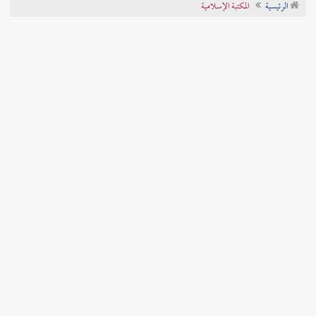
الرئيسية
المكتبة الإسلامية
تراجم الأعلام