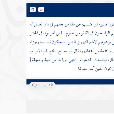
الى:
فاليوم
أي فتسبب عن هذا من فعلهم في دار العمل أنه
الراسخون في الكفر من عموم الذين أجرموا، في الحشر
ل يرحمونهم لاشتراكهم في الدين
يضحكون
قصاصا وجزاء
 والنقمة من أعدائهم، قال أبو صالح: تفتح لهم الأبواب
ل، فيضحك المؤمنون - انتهى. ويا لها من خيبة وخجلة
[
كون الذين آمنوا ملوكا
السابق
التالي