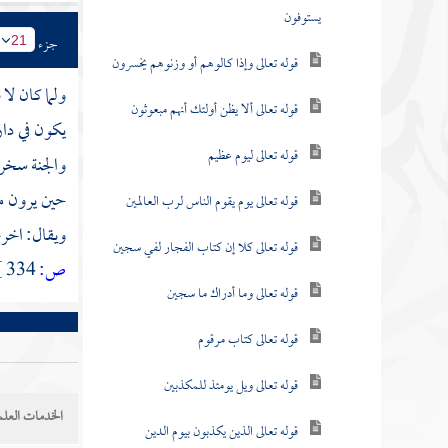
يستوفون
جزء
21
قوله تعالى وإذا كالوهم أو وزنوهم يخسرون
ولما كان لا 
قوله تعالى ألا يظن أولئك أنهم مبعوثون
يكون في دار
قوله تعالى ليوم عظيم
والجنة سخري
حين يرون ما
قوله تعالى يوم يقوم الناس لرب العالمين
ويقال: اخر
قوله تعالى كلا إن كتاب الفجار لفي سجين
ص:
334 ]
قوله تعالى وما أدراك ما سجين
قوله تعالى كتاب مرقوم
قوله تعالى ويل يومئذ للمكذبين
الخدمات العلم
قوله تعالى الذين يكذبون بيوم الدين