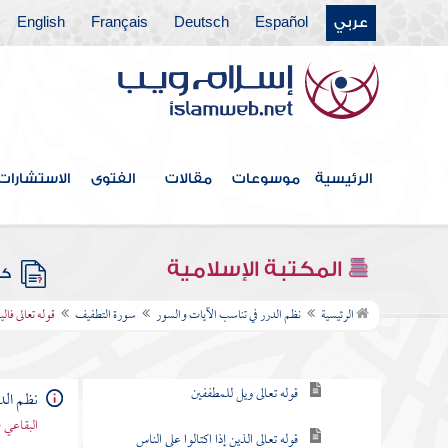
عربي
Español
Deutsch
Français
English
سورة المرسلات
سورة النبأ
سورة النازعات
سورة عبس
الرئيسية
موسوعات
مقالات
الفتوى
الاستشارات
سورة التكوير
سورة الانفطار
المكتبة الإسلامية
كتب
سورة التطفيف
الرئيسية
نظم الدرر في تناسب الآيات والسور
سورة التطفيف
قوله تعالى فا
مقصودها
قوله تعالى ويل للمطففين
نظم الد
البقاعي 
قوله تعالى الذين إذا اكتالوا على الناس