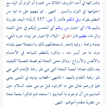
باشتراكها في أحد الحروف الثلاثة من الهمزة أو الواو أو الياء مع
اجتماعها في النون والسين . انتهى . ثم نبههم على ما فيه من
العظم بقوله
وفي ذلكم
فأشار
[
ص:
357 ]
بأداة البعد مقرونة
بالميم
بلاء
أي اختبار
من ربكم
أي المحسن إليكم في حالي الشدة
والرخاء
عظيم
قال
الحرالي
: البلاء الاختبار هو إبداء خبرة الشيء
بشدة ومحنة ، وفيه إشعار باستحقاقهم ذلك واستصلاحهم بشدته
دون ما هو أيسر منه ، وذكره بالعظم لشياعه في الأجسام
والأنفس والأرواح ، وذكر معنى النجاة ثم فصله تفصيلا لكيفيته
بعد ذلك تعدادا لنعمة النجاة التي هي تلو رحمة الإنعام التي هي
تلو رفعة التقدم بالعهد ؛ فانتهى الخطاب نهايته في المعنى يعني
فلما قررهم تعالى على ما اقترفوه قبل
موسى
عليه السلام حين
أصابهم من آل
فرعون
ما أصابهم ؛ استجد لهم تذكيرا بنعمة نجاة
من عقوبة متقدم أعمالهم . انتهى .