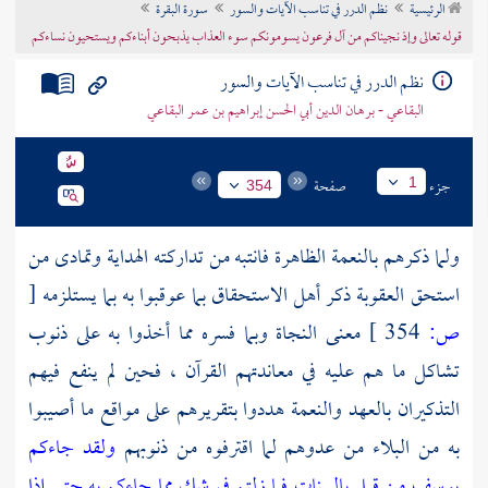
الرئيسية
نظم الدرر في تناسب الآيات والسور
سورة البقرة
تراجم الأعلام
قوله تعالى وإذ نجيناكم من آل فرعون يسومونكم سوء العذاب يذبحون أبناءكم ويستحيون نساءكم
نظم الدرر في تناسب الآيات والسور
البقاعي - برهان الدين أبي الحسن إبراهيم بن عمر البقاعي
جزء
صفحة
1
354
ولما ذكرهم بالنعمة الظاهرة فانتبه من تداركته الهداية وتمادى من
استحق العقوبة ذكر أهل الاستحقاق بما عوقبوا به بما يستلزمه
[
ص:
354 ]
معنى النجاة وبما فسره مما أخذوا به على ذنوب
تشاكل ما هم عليه في معاندتهم القرآن ، فحين لم ينفع فيهم
التذكيران بالعهد والنعمة هددوا بتقريرهم على مواقع ما أصيبوا
به من البلاء من عدوهم لما اقترفوه من ذنوبهم
ولقد جاءكم
يوسف من قبل بالبينات فما زلتم في شك مما جاءكم به حتى إذا