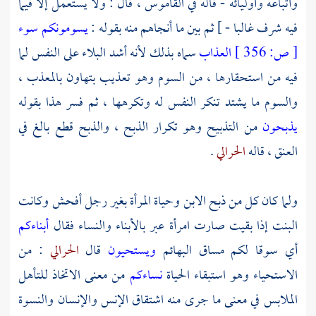
وأتباعه وأوليائه - قاله في القاموس ، قال : ولا يستعمل إلا فيما
فيه شرف غالبا - ] ثم بين ما أنجاهم منه بقوله :
يسومونكم سوء
[
ص:
356 ]
العذاب
سماه بذلك لأنه أشد البلاء على النفس لما
فيه من استحقارها ، من السوم وهو تعذيب بتهاون بالمعذب ،
والسوم ما يشتد تنكر النفس له وتكرهها ، ثم فسر هذا بقوله
يذبحون
من التذبيح وهو تكرار الذبح ، والذبح قطع بالغ في
العنق ، قاله
الحرالي
.
ولما كان كل من ذبح الابن وحياة المرأة بغير رجل أفحش وكانت
البنت إذا بقيت صارت امرأة عبر بالأبناء والنساء فقال
أبناءكم
أي سوقا لكم مساق البهائم
ويستحيون
قال
الحرالي
: من
الاستحياء وهو استبقاء الحياة
نساءكم
من معنى الاتخاذ للتأهل
الملابس في معنى ما جرى منه اشتقاق الإنس والإنسان والنسوة