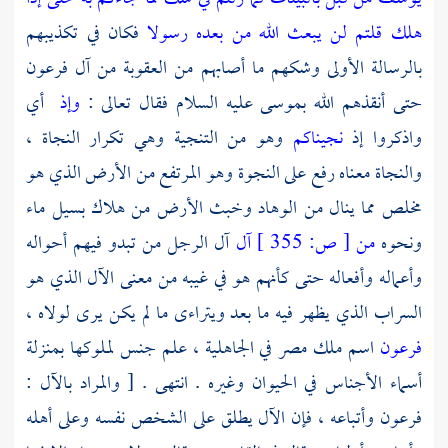
هلك قلتم لن يبعث الله من بعده رسولا
فكان في تكذيبهم
بالرسالة الأولى وشكهم ما أصابهم من العقوبة من آل فرعون
حتى أنقذهم الله
بموسى
عليه السلام فقال تعالى :
وإذ
أي
واذكروا إذ
نجيناكم
وهو من التنجية وهي تكرار النجاة ،
والنجاة معناه رفع على النجوة وهو المرتفع من الأرض الذي هو
مخلص مما ينال من الوهاد وخبث الأرض من هلاك بسيل ماء
ونحوه
من
[
ص:
355 ]
آل
آل الرجل من تبدو فيهم أحواله
وأعماله وأفعاله حتى كأنهم هو في غيبه من معنى الآل الذي هو
السراب الذي يظهر فيه ما بعد ويتراءى ما لم يكن يرى لولاه ،
فرعون
اسم ملك
مصر
في الجاهلية ، علم جنس لملوكها بمنزلة
أسماء الأجناس في الحيوان وغيره . انتهى . [ والمراد بالآل :
فرعون
وأتباعه ، فإن الآل يطلق على الشخص نفسه وعلى أهله