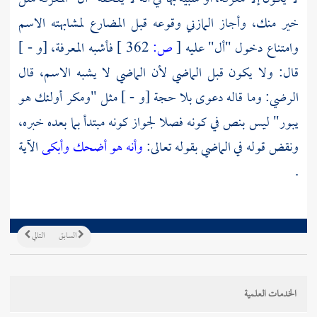
خير منك، وأجاز المازني وقوعه قبل المضارع لمشابهته الاسم
وامتناع دخول "أل" عليه
[
ص:
362 ]
فأشبه المعرفة، [و - ]
قال: ولا يكون قبل الماضي لأن الماضي لا يشبه الاسم، قال
الرضي: وما قاله دعوى بلا حجة [و - ] مثل "ومكر أولئك هو
يبور" ليس بنص في كونه فصلا لجواز كونه مبتدأ بما بعده خبره،
ونقض قوله في الماضي بقوله تعالى:
وأنه هو أضحك وأبكى
الآية
.
السابق
التالي
الخدمات العلمية