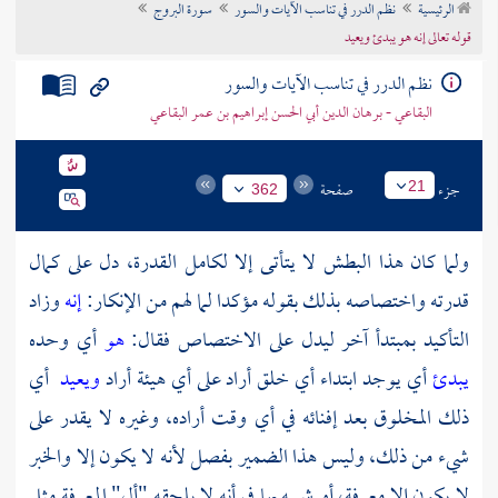
الرئيسية
نظم الدرر في تناسب الآيات والسور
سورة البروج
تراجم الأعلام
قوله تعالى إنه هو يبدئ ويعيد
نظم الدرر في تناسب الآيات والسور
البقاعي - برهان الدين أبي الحسن إبراهيم بن عمر البقاعي
جزء
صفحة
21
362
ولما كان هذا البطش لا يتأتى إلا لكامل القدرة، دل على كمال
قدرته واختصاصه بذلك بقوله مؤكدا لما لهم من الإنكار:
إنه
وزاد
التأكيد بمبتدأ آخر ليدل على الاختصاص فقال:
هو
أي وحده
يبدئ
أي يوجد ابتداء أي خلق أراد على أي هيئة أراد
ويعيد
أي
ذلك المخلوق بعد إفنائه في أي وقت أراده، وغيره لا يقدر على
شيء من ذلك، وليس هذا الضمير بفصل لأنه لا يكون إلا والخبر
لا يكون إلا معرفة، أو شبيه بها في أنه لا يلحقه "أل" المعرفة مثل