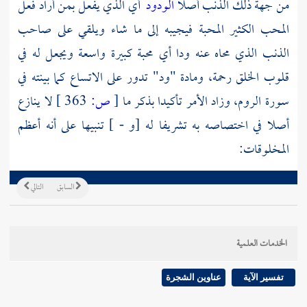
من جهة ذلك الذنب أصلا
الودود
أي الذي يفعل بمن أراد فعل
المحب الكثير المحبة فيجيبه إلى ما شاء ويلقي على صاحب
الذنب الذي محاه عنه ودا أي محبة كبيرة واسعة ويجعل له في
قلوب الخلق رحمة، ومادة "ود" تدور على الاتساع كما بينته في
سورة الروم، وزاد الأمر تأكيدا بذكر ما
[
ص:
363 ]
لا ينازع
أصلا في اختصاصه به تشريفا له [و - ] تنبيها على أنه أعظم
المخلوقات:
السابق
التالي
الخدمات العلمية
تفسير الآية
عناوين الشجرة