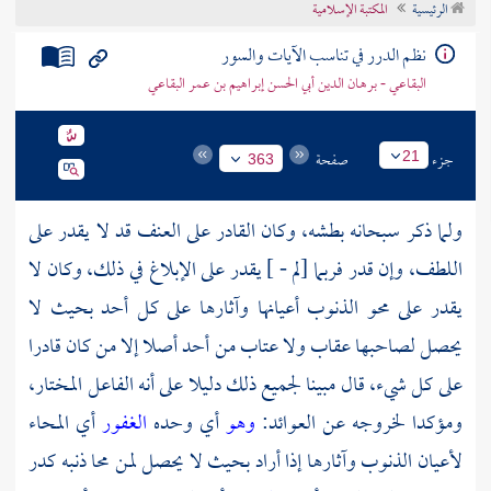
الرئيسية
المكتبة الإسلامية
تراجم الأعلام
نظم الدرر في تناسب الآيات والسور
البقاعي - برهان الدين أبي الحسن إبراهيم بن عمر البقاعي
جزء
صفحة
21
363
ولما ذكر سبحانه بطشه، وكان القادر على العنف قد لا يقدر على
اللطف، وإن قدر فربما [لم - ] يقدر على الإبلاغ في ذلك، وكان لا
يقدر على محو الذنوب أعيانها وآثارها على كل أحد بحيث لا
يحصل لصاحبها عقاب ولا عتاب من أحد أصلا إلا من كان قادرا
على كل شيء، قال مبينا لجميع ذلك دليلا على أنه الفاعل المختار،
ومؤكدا لخروجه عن العوائد:
وهو
أي وحده
الغفور
أي المحاء
لأعيان الذنوب وآثارها إذا أراد بحيث لا يحصل لمن محا ذنبه كدر