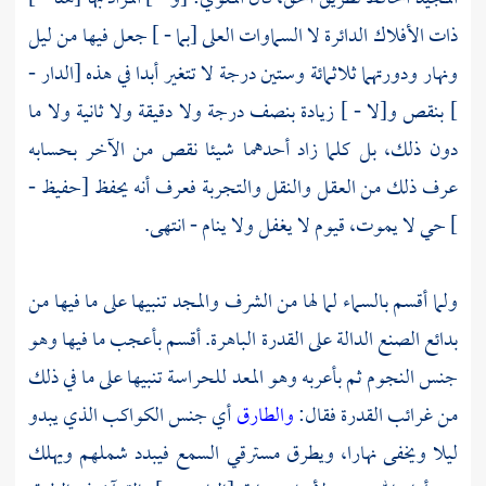
ذات الأفلاك الدائرة لا السماوات العلى [بما - ] جعل فيها من ليل
ونهار ودورتهما ثلاثمائة وستين درجة لا تتغير أبدا في هذه [الدار -
] بنقص و[لا - ] زيادة بنصف درجة ولا دقيقة ولا ثانية ولا ما
دون ذلك، بل كلما زاد أحدهما شيئا نقص من الآخر بحسابه
عرف ذلك من العقل والنقل والتجربة فعرف أنه يحفظ [حفيظ -
] حي لا يموت، قيوم لا يغفل ولا ينام - انتهى.
ولما أقسم بالسماء لما لها من الشرف والمجد تنبيها على ما فيها من
بدائع الصنع الدالة على القدرة الباهرة. أقسم بأعجب ما فيها وهو
جنس النجوم ثم بأعربه وهو المعد للحراسة تنبيها على ما في ذلك
من غرائب القدرة فقال:
والطارق
أي جنس الكواكب الذي يبدو
ليلا ويخفى نهارا، ويطرق مسترقي السمع فيبدد شملهم ويهلك