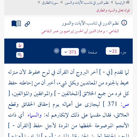
الرئيسية
نظم الدرر في تناسب الآيات والسور
سورة الطارق
تراجم الأعلام
قوله تعالى والسماء والطارق
نظم الدرر في تناسب الآيات والسور
البقاعي - برهان الدين أبي الحسن إبراهيم بن عمر البقاعي
جزء
صفحة
21
371
لما تقدم [في - ] آخر البروج أن القرآن في لوح محفوظ لأن منزله
محيط بالجنود من المعاندين وبكل شيء، أخبر أن من إحاطته حفظ
كل فرد من جميع الخلائق [المخالفين - ] والموافقين والمؤالفين،
[
ص:
371 ]
ليجازى على أعماله يوم إحقاق الحقائق وقطع
العلائق، فقال مقسما على ذلك لإنكارهم له:
والسماء
أي ذات
الأنجم الموضوعة لحفظها من المردة لأجل حفظ [القرآن - ]
المجيد الحافظ لطريق الحق، قال الملوي: [و - ] المراد بها [هنا - ]