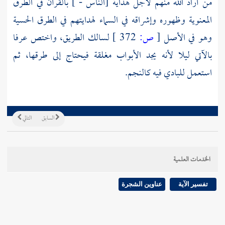
من أراد الله منهم لأجل هداية [الناس - ] بالقرآن في الطرق
المعنوية وظهوره وإشراقه في السماء لهدايتهم في الطرق الحسية
وهو في الأصل
[
ص:
372 ]
لسالك الطريق، واختص عرفا
بالآتي ليلا لأنه يجد الأبواب مغلقة فيحتاج إلى طرقها، ثم
استعمل للبادي فيه كالنجم.
السابق
التالي
الخدمات العلمية
تفسير الآية
عناوين الشجرة