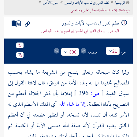
الرئيسية
نظم الدرر في تناسب الآيات والسور
سورة الأعلى
تراجم الأعلام
قوله تعالى إلا ما شاء الله إنه يعلم الجهر وما يخفى
نظم الدرر في تناسب الآيات والسور
البقاعي - برهان الدين أبي الحسن إبراهيم بن عمر البقاعي
جزء
صفحة
21
396
ولما كان سبحانه وتعالى ينسخ من الشريعة ما يشاء بحسب
المصالح تخفيفا لما له بهذه الأمة من الرفق، قال لافتا القول إلى
سياق الغيبة
[
ص:
396 ]
إعلاما بأن ذكر الجلالة أعظم من
التصريح بأداة العظمة:
إلا ما شاء الله
أي الملك الأعظم الذي له
الأمر كله، أن تنساه لأنه نسخه، أو لتظهر عظمته في أن أعظم
الخلق يغلبه القرآن لأنه صفة الله فتنسى الآية أو الكلمة ثم
تذكرها تارة بتذكير أحد من آحاد أمتك وتارة بغير ذلك.