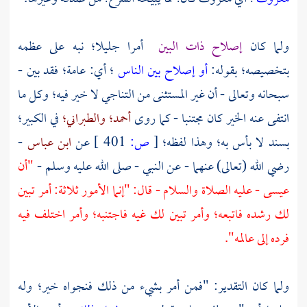
ولما كان
إصلاح ذات البين
أمرا جليلا؛ نبه على عظمه
بتخصيصه؛ بقوله:
أو إصلاح بين الناس
؛ أي: عامة؛ فقد بين -
سبحانه وتعالى - أن غير المستثنى من التناجي لا خير فيه؛ وكل ما
انتفى عنه الخير كان مجتنبا - كما روى
أحمد؛
والطبراني؛
في الكبير؛
بسند لا بأس به؛ وهذا لفظه؛
[
ص:
401 ]
عن
ابن عباس
-
رضي الله (تعالى) عنهما - عن النبي - صلى الله عليه وسلم -
"أن
عيسى
- عليه الصلاة والسلام - قال: "إنما الأمور ثلاثة: أمر تبين
لك رشده فاتبعه؛ وأمر تبين لك غيه فاجتنبه؛ وأمر اختلف فيه
فرده إلى عالمه".
ولما كان التقدير: "فمن أمر بشيء من ذلك فنجواه خير؛ وله