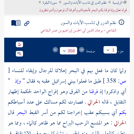
الرئيسية
نظم الدرر في تناسب الآيات والسور
سورة البقرة
تراجم الأعلام
قوله تعالى وإذ فرقنا بكم البحر فأنجيناكم وأغرقنا آل فرعون وأنتم تنظرون
نظم الدرر في تناسب الآيات والسور
البقاعي - برهان الدين أبي الحسن إبراهيم بن عمر البقاعي
جزء
صفحة
1
358
ولما كان ما فعل بهم في البحر إهلاكا للرجال وإبقاء للنساء
[
ص:
358 ]
طبق ما فعلوا ببني إسرائيل عقبه به فقال "
وإذ
"
أي واذكروا إذ
فرقنا
من الفرق وهو إفراج الواحد لحكمة إظهار
التقابل ، قاله
الحرالي
. فصارت لكم مسالك على عدد أسباطكم
بكم
أي بسببكم عقب إخراجنا لكم من أسر القبط
البحر
قال
الحرالي
: هو المتسع الرحب البراح مما هو ظاهر كالماء ، ومما هو
باطن كالعلم الذي منه الحبر ، تشاركا بحروف الاشتقاق في