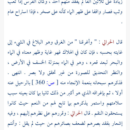
زيادة على ثلاثين ألفا لم يفقد منهم أحد ، وكان الفرس إذا تعب
وثب فصار واقفا على ظهر الماء كأنه على صخر ، فإذا استراح عام
.
قال
الحرالي
: " وأغرقنا " من الغرق وهو البلاغ في الشيء إلى
غايته بحسبه ، فإن كان في الهلاك فهو غاية وظهر معناه في الماء
والبحر لبعد قعره ، وهو في الماء بمنزلة الخسف في الأرض ،
والنظر التحديق للصورة من غير تحقق ولا بصر . انتهى .
فذكرهم سبحانه بنعمة الإنجاء منه
[
ص:
360 ]
بالرحيل عنه
أولا ، ثم بإغراقه الذي هو أكبر من ذلك ثانيا بما كان بعينه سبب
سلامتهم واستمر يذكرهم بما تابع لهم من النعم حيث كانوا
يستحقون النقم . قال
الحرالي
: وقررهم على نظرهم إليهم ، وفيه
إشعار بفقد بصرهم لضعف بصائرهم من حيث لم يقل : وأنتم