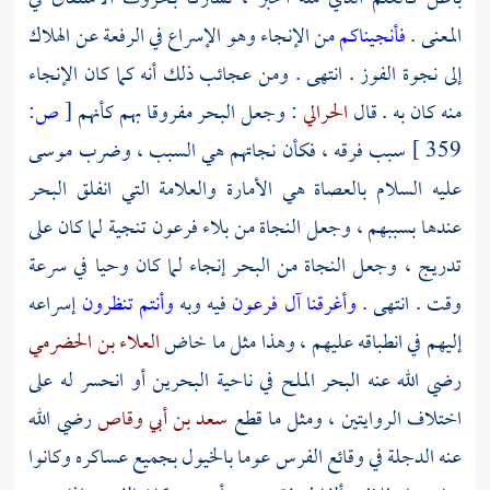
المعنى .
فأنجيناكم
من الإنجاء وهو الإسراع في الرفعة عن الهلاك
إلى نجوة الفوز . انتهى . ومن عجائب ذلك أنه كما كان الإنجاء
منه كان به . قال
الحرالي
: وجعل البحر مفروقا بهم كأنهم
[
ص:
359 ]
سبب فرقه ، فكأن نجاتهم هي السبب ، وضرب
موسى
عليه السلام بالعصاة هي الأمارة والعلامة التي انفلق البحر
عندها بسببهم ، وجعل النجاة من بلاء
فرعون
تنجية لما كان على
تدريج ، وجعل النجاة من البحر إنجاء لما كان وحيا في سرعة
وقت . انتهى .
وأغرقنا آل فرعون
فيه وبه
وأنتم تنظرون
إسراعه
إليهم في انطباقه عليهم ، وهذا مثل ما خاض
العلاء بن الحضرمي
رضي الله عنه البحر الملح في ناحية
البحرين
أو انحسر له على
اختلاف الروايتين ، ومثل ما قطع
سعد بن أبي وقاص
رضي الله
عنه الدجلة في وقائع الفرس عوما بالخيول بجميع عساكره وكانوا