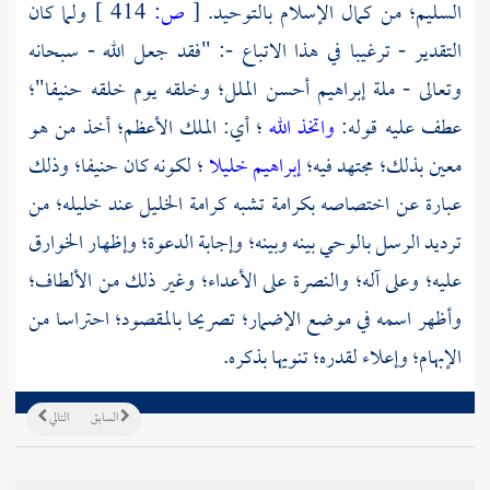
السليم؛ من كمال الإسلام بالتوحيد.
[
ص:
414 ]
ولما كان
التقدير - ترغيبا في هذا الاتباع -: "فقد جعل الله - سبحانه
وتعالى - ملة
إبراهيم
أحسن الملل؛ وخلقه يوم خلقه حنيفا"؛
عطف عليه قوله:
واتخذ الله
؛ أي: الملك الأعظم؛ أخذ من هو
معين بذلك؛ مجتهد فيه؛
إبراهيم خليلا
؛ لكونه كان حنيفا؛ وذلك
عبارة عن اختصاصه بكرامة تشبه كرامة الخليل عند خليله؛ من
ترديد الرسل بالوحي بينه وبينه؛ وإجابة الدعوة؛ وإظهار الخوارق
عليه؛ وعلى آله؛ والنصرة على الأعداء؛ وغير ذلك من الألطاف؛
وأظهر اسمه في موضع الإضمار؛ تصريحا بالمقصود؛ احتراسا من
الإبهام؛ وإعلاء لقدره؛ تنويها بذكره.
السابق
التالي