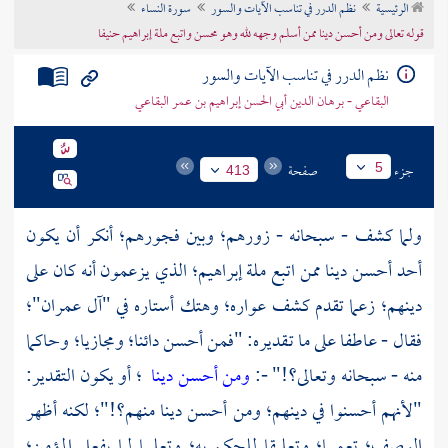
الرئيسية
نظم الدرر في تناسب الآيات والسور
سورة النساء
تراجم الأعلام
قوله تعالى ومن أحسن دينا ممن أسلم وجهه لله وهو محسن واتبع ملة إبراهيم حنيفا
نظم الدرر في تناسب الآيات والسور
البقاعي - برهان الدين أبي الحسن إبراهيم بن عمر البقاعي
جزء
صفحة
5
413
ولما كشف - سبحانه - زورهم؛ وبين فجورهم؛ أنكر أن يكون
أحد أحسن دينا ممن اتبع ملة
إبراهيم؛
الذي يزعمون أنه كان على
دينهم؛ زعما تقدم كشف عواره؛ وهتك أستاره في "آل عمران"؛
فقال - عاطفا على ما تقديره: "فمن أحسن دائنا؛ ومجازيا؛ وحاكما
منه - سبحانه وتعالى؟!" -:
ومن أحسن دينا
؛ أو يكون التقدير:
"لأنهم أحسنوا في دينهم؛ ومن أحسن دينا منهم؟!"؛ لكنه أظهر
الوصف؛ تعميما؛ وتعليقا للحكم به؛ وتعليما لما يفعل المؤمن؛