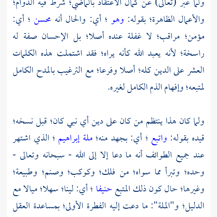
ولما عبر (تعالى) عن كمال الاعتقاد بالماضي؛ شرط فيه الدوام؛
والأعمال الظاهرة؛ بقوله:
وهو
؛ أي: والحال أنه
محسن
؛ أي:
مؤمن؛ مراقب؛ لا غفلة عنده أصلا؛ بل الإحسان صفة له
راسخة؛ لأنه يعبد الله كأنه يراه؛ فقد اشتملت هذه الكلمات
العشر على الدين كله؛ أصلا وفرعا؛ مع الترغيب بالمدح الكامل
لمتبعه؛ وإفهام الذم الكامل لغيره.
ولما كان هذا ينتظم من كان على دين أي نبي كان؛ قبل نسخه؛
قيده بقوله:
واتبع
؛ أي: بجهد منه؛
ملة إبراهيم
؛ الذي اشتهر
عند جميع الطوائف أنه ما دعا إلا إلى الله - سبحانه وتعالى -
وحده؛ وتبرأ مما سواه؛ من فلك؛ وكوكب؛ وصنم؛ وطبيعة؛
وغيرها؛ حال كون ذلك المتبع
حنيفا
؛ أي: لينا؛ سهلا؛ ميالا مع
الدليل؛ و"الملة": ما دعت إليه الفطرة الأولى؛ بمساعدة العقل