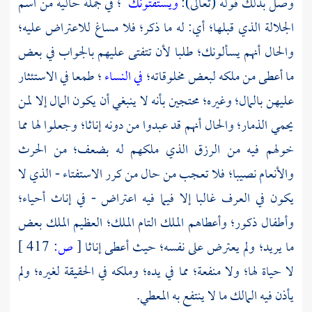
وصل بذلك قوله (تعالى):
ويستفتونك
؛ في جملة حالية من اسم
الجلالة الذي قبلها؛ أي: له ما ذكر؛ فلا مساغ للاعتراض عليه؛
والحال أنهم يسألونك؛ طلبا لأن تتفتى عليهم بالجواب في بعض
ما أعطى من ملكه لبعض مخلوقاته؛
في النساء
؛ طمعا في الاستئثار
عليهن بالمال؛ وغيره؛ محتجين بأنه لا ينبغي أن يكون المال إلا لمن
يحمي الذمار؛ والحال أنهم قد عبدوا من دونه إناثا؛ وجعلوا لها مما
خولهم فيه من الرزق الذي ملكهم له بضعف؛ من الحرث
والأنعام نصيبا؛ فلا تعجب من حال من كرر الاستفتاء - الذي لا
يكون في العرف غالبا إلا فيما فيه اعتراض - في إناث أحياء؛
وأطفال ذكور؛ وأعطاهم الملك التام الملك؛ العظيم الملك بعض
ما يريد؛ ولم يعترض على نفسه؛ حيث أعطى إناثا
[
ص:
417 ]
لا حياة لها؛ ولا منفعة؛ مما في يده؛ وملكه في الحقيقة لغيره؛ ولم
يأذن فيه المالك ما لا ينتفع به المعطي.