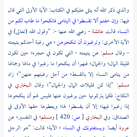
والذي ذكر الله أنه يتلى عليكم في الكتاب: الآية الأولى التي قال
فيها:
وإن خفتم ألا تقسطوا في اليتامى فانكحوا ما طاب لكم من
النساء
قالت
عائشة
- رضي الله عنها -: "وقول الله (تعالى) في
الآية الأخرى:
وترغبون أن تنكحوهن
؛ هي رغبة أحدكم يتيمته
- وقال
مسلم:
عن يتيمته - التي تكون في حجره؛ حين تكون
قليلة المال؛ والجمال؛ فنهوا أن ينكحوا ما رغبوا في مالها وجمالها
من يتامى النساء إلا بالقسط؛ من أجل رغبتهم عنهن"؛ زاد
مسلم:
"إذا كن قليلات المال والجمال"؛ وقال
البخاري
في
النكاح: فكما يتركونها حين يرغبون عنها فليس لهم أن ينكحوها
إذا رغبوا فيها؛ إلا أن يقسطوا لها؛ ويعطوها حقها الأوفى في
الصداق; وفي
البخاري
[
ص:
420 ]
ومسلم؛
في التفسير؛ عن
عروة
أيضا:
ويستفتونك في النساء
؛ الآية؛ قالت: "هو الرجل