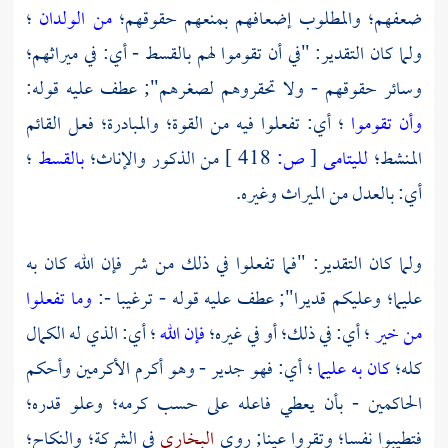
ضعفهم؛ والمطلوب إضعافهم بمنعهم حقوقهم؛
من الولدان
؛
ولما كان التقدير: "في أن تقوموا لهم بالقسط - أي: في ميراثهم؛
وسائر حقوقهم - ولا تحقروهم لصغرهم"; عطف عليه قوله:
وأن تقوموا
؛ أي: تفعلوا فيه من القوة؛ والمبادرة؛ فعل القائم
المنشط؛
لليتامى
[
ص:
418 ]
من الذكور والإناث؛
بالقسط
؛
أي: بالعدل من الميراث وغيره.
ولما كان التقدير: "فما تفعلوا في ذلك من شر فإن الله كان به
عليما؛ وعليكم قديرا"; عطف عليه قوله - ترغيبا -:
وما تفعلوا
من خير
؛ أي: في ذلك؛ أو في غيره؛
فإن الله
؛ أي: الذي له الكمال
كله؛
كان به عليما
؛ أي: فهو جدير - وهو أكرم الأكرمين وأحكم
الحاكمين - بأن يعطي فاعله على حسب كرمه؛ وعلو قدره؛
فتطيبوا نفسا؛ وتقروا عينا; روى
البخاري
في الشركة؛ والنكاح؛