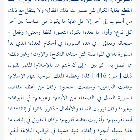
القطع بغاية الكمال لمن صدر عنه ذلك المقال؛ ولا ينتقل مع ذلك
من أسلوب إلى آخر إلا على غاية ما يكون من المناسبة بين آخر
كل نوع؛ وأول ما بعده؛ بكمال التعلق؛ لفظا ومعنى؛ وفعل -
سبحانه وتعالى - في هذه السورة؛ في أحكام العدل؛ الذي بدأ
السورة به؛ في المواصلة التي مبناها النكاح؛ والإرث؛ وغير ذلك؛
مما اتصل به - كما بين -؛ إلى أن ختم هنا بالإسلام؛ المثمر لقبول
ذلك
[
ص:
416 ]
كله؛ وعظمة الملك الموجبة لتمام الإسلام؛
وقامت البراهين؛ وسطعت الحجج؛ وكان من أعظم مقاصد
السورة العدل في الضعفاء من الأيتام؛ وغيرهم؛ في الميراث؛
وغيره؛ وكان توريث النساء والأطفال - ذكورا كانوا أو إناثا -؛ مما
أبته نفوسهم؛ وأشربت بغضه قلوبهم؛ وكان التفريق في إثبات ما
هذا سبيله أنجع؛ وإلقاؤه شيئا فشيئا في قوالب البلاغة أنفع;