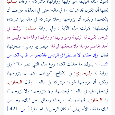
تكون عنده اليتيمة هو وليها ووارثها؛ فأشركته - وقال
مسلم:
لعلها أن تكون قد شركته -؛ في ماله؛ حتى في العذق؛ فيرغب أن
ينكحها؛ ويكره أن يزوجها رجلا فيشركه في ماله بما شركته؛
فيعضلها؛ فنزلت هذه الآية"; وفي رواية
مسلم:
"نزلت في
الرجل تكون له اليتيمة وهو وليها؛ ووارثها؛ ولها مال؛ وليس لها
أحد يخاصم دونها؛ فلا ينحكها لمالها؛
فيضر بها ويسيء صحبتها؛
فقال:
وإن خفتم ألا تقسطوا في اليتامى فانكحوا ما طاب لكم من
النساء
؛ يقول: ما حللت لكم؛ ودع هذه التي تضر بها"؛ وفي
رواية له
وللبخاري؛
في النكاح: "فيرغب عنها أن يتزوجها؛
ويكره أن يزوجها غيره؛ فيشركه في ماله - وقال
البخاري:
فيدخل عليه في ماله -؛ فيعضلها؛ ولا يتزوجها؛ ولا يزوجها"؛
زاد
البخاري:
فنهاهم الله - سبحانه وتعالى - عن ذلك؛ وحاصل
ذلك ما نقله
الأصبهاني
أنه كان الرجل في الجاهلية
[
ص:
421 ]