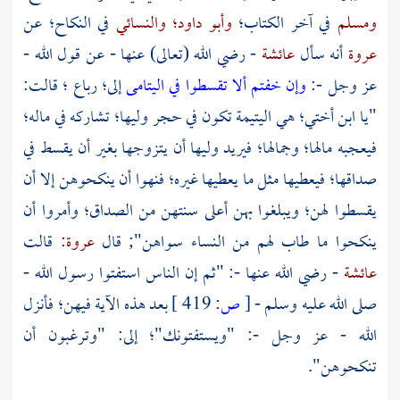
ومسلم
في آخر الكتاب؛
وأبو داود؛
والنسائي
في النكاح؛ عن
عروة
أنه سأل
عائشة
- رضي الله (تعالى) عنها - عن قول الله -
عز وجل -:
وإن خفتم ألا تقسطوا في اليتامى
إلى؛ رباع ؛ قالت:
"يا ابن أختي؛ هي اليتيمة تكون في حجر وليها؛ تشاركه في ماله؛
فيعجبه مالها؛ وجمالها؛ فيريد وليها أن يتزوجها بغير أن يقسط في
صداقها؛ فيعطيها مثل ما يعطيها غيره؛ فنهوا أن ينكحوهن إلا أن
يقسطوا لهن؛ ويبلغوا بهن أعلى سنتهن من الصداق؛ وأمروا أن
ينكحوا ما طاب لهم من النساء سواهن"; قال
عروة:
قالت
عائشة
- رضي الله عنها -: "ثم إن الناس استفتوا رسول الله -
صلى الله عليه وسلم -
[
ص:
419 ]
بعد هذه الآية فيهن؛ فأنزل
الله - عز وجل -: "ويستفتونك"؛ إلى: "وترغبون أن
تنكحوهن".