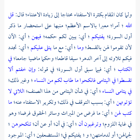
ولما كان المقام بكثرة الاستفتاء محتاجا إلى زيادة الاعتناء؛ قال:
قل
الله
؛ آمرا؛ معبرا بالاسم الأعظم؛ منبها على استحضار ما ذكر
أول السورة؛
يفتيكم
؛ أي: يبين لكم حكمه؛
فيهن
؛ أي: الآن
لأن تقوموا لهن بالقسط؛
وما
؛ أي: مع ما
يتلى عليكم
؛ أي: تجدد
فيكم تلاوته إلى آخر الدهر؛ سيفا قاطعا؛ وحكما ماضيا جامعا؛
في
الكتاب
؛ أي: فيما سبق أول السورة؛ في قوله:
وإن خفتم ألا
تقسطوا في اليتامى فانكحوا ما طاب لكم من النساء
؛ وغير ذلك؛
في يتامى النساء
؛ أي: في شأن اليتامى من هذا الصنف؛
اللاتي لا
تؤتونهن
؛ أي: بسبب التوقف في ذلك؛ وتكرير الاستفتاء عنه؛
ما
كتب لهن
؛ أي: ما فرض من الميراث وسائر الحقوق فرضا؛ وهو
في غاية اللزوم؛
وترغبون أن
؛ أي: في أن؛ أو عن أن؛
تنكحوهن
؛
لجمالهن؛ أو لدمامتهن؛ و ؛ يفتيكم في؛ المستضعفين ؛ أي: الموجود