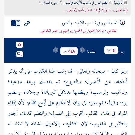
الرئيسية
نظم الدرر في تناسب الآيات والسور
سورة النساء
تراجم الأعلام
قوله تعالى ويستفتونك في النساء قل الله يفتيكم فيهن
نظم الدرر في تناسب الآيات والسور
البقاعي - برهان الدين أبي الحسن إبراهيم بن عمر البقاعي
جزء
صفحة
5
416
ولما كان - سبحانه وتعالى - قد رتب هذا الكتاب على أنه يذكر
أحكاما من الأصول؛ والفروع؛ ثم يفصلها بوعد ووعيد؛
وترغيب وترهيب؛ وينظمها بدلائل كبريائه؛ وجلاله؛ وعظيم
بره؛ وكماله؛ ثم يعود إلى بيان الأحكام على أبدع نظام؛ لأن إلقاء
المراد في ذلك القالب أقرب إلى القبول؛ والنظم كذلك أجدر
بالتأثير في القلوب؛ لأن التكليف بالأعمال الشاقة لا تنقاد له
النفوس؛ إلا إذا كان مقرونا ببشارة ونذارة؛ وذلك لا يؤثر إلا عند