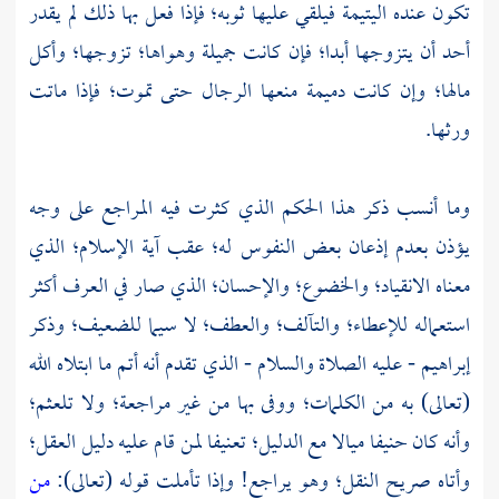
تكون عنده اليتيمة فيلقي عليها ثوبه؛ فإذا فعل بها ذلك لم يقدر
أحد أن يتزوجها أبدا؛ فإن كانت جميلة وهواها؛ تزوجها؛ وأكل
مالها؛ وإن كانت دميمة منعها الرجال حتى تموت؛ فإذا ماتت
ورثها.
وما أنسب ذكر هذا الحكم الذي كثرت فيه المراجع على وجه
يؤذن بعدم إذعان بعض النفوس له؛ عقب آية الإسلام؛ الذي
معناه الانقياد؛ والخضوع؛ والإحسان؛ الذي صار في العرف أكثر
استعماله للإعطاء؛ والتآلف؛ والعطف؛ لا سيما للضعيف؛ وذكر
إبراهيم
- عليه الصلاة والسلام - الذي تقدم أنه أتم ما ابتلاه الله
(تعالى) به من الكلمات؛ ووفى بها من غير مراجعة؛ ولا تلعثم؛
وأنه كان حنيفا ميالا مع الدليل؛ تعنيفا لمن قام عليه دليل العقل؛
وأتاه صريح النقل؛ وهو يراجع! وإذا تأملت قوله (تعالى):
من