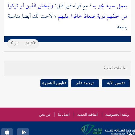
يعمل سوءا يجز به
؛ مع قوله فيما قبل:
وليخش الذين لو تركوا
من خلفهم ذرية ضعافا خافوا عليهم
؛ لاحت لك أيضا مناسبة
بديعة.
السابق
التالي
الخدمات العلمية
تفسير الآية
ترجمة علم
عناوين الشجرة
وثيقة الخصوصية
اتفاقية الخدمة
اتصل بنا
من نحن