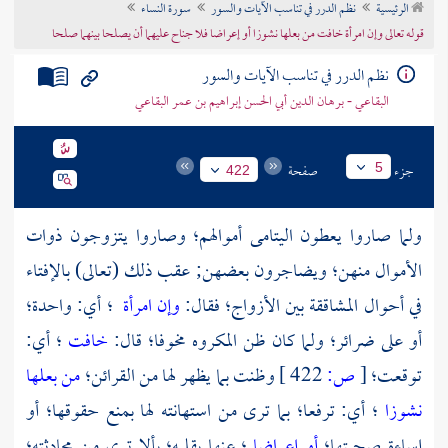
الرئيسية
نظم الدرر في تناسب الآيات والسور
سورة النساء
تراجم الأعلام
قوله تعالى وإن امرأة خافت من بعلها نشوزا أو إعراضا فلا جناح عليهما أن يصلحا بينهما صلحا
نظم الدرر في تناسب الآيات والسور
البقاعي - برهان الدين أبي الحسن إبراهيم بن عمر البقاعي
جزء
صفحة
5
422
ولما صاروا يعطون اليتامى أموالهم؛ وصاروا يتزوجون ذوات
الأموال منهن؛ ويضاجرون بعضهن; عقب ذلك (تعالى) بالإفتاء
في أحوال المشاققة بين الأزواج؛ فقال:
وإن امرأة
؛ أي: واحدة؛
أو على ضرائر؛ ولما كان ظن المكروه مخوفا؛ قال:
خافت
؛ أي:
توقعت؛
[
ص:
422 ]
وظنت بما يظهر لها من القرائن؛
من بعلها
نشوزا
؛ أي: ترفعا؛ بما ترى من استهانته لها بمنع حقوقها؛ أو
إساءة صحبتها؛
أو إعراضا
؛ عنها بقلبه؛ بألا ترى من محادثته؛