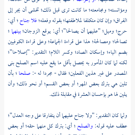
ومؤانسته؛ ومجامعته؛ ما كانت ترى قبل ذلك؛ تخشى أن يجر إلى
الفراق؛ وإن كان متكلفا لملاطفتها؛ بقوله وفعله؛
فلا جناح
؛ أي:
حرج؛ وميل؛ "عليهما أن يصالحا"؛ أي: يوقع الزوجان؛
بينهما
؛
تصالحا؛ ومصالحة؛ هذا على قراءة الجماعة؛ وعلى قراءة الكوفيين
بضم الياء؛ وإسكان الصاد؛ وكسر اللام؛ التقدير: "إصلاحا"؛
لكنه لما كان المأمور به يحصل بأقل ما يقع عليه اسم الصلح بنى
المصدر على غير هذين الفعلين؛ فقال - مجردا له -:
صلحا
؛ بأن
تلين هي بترك بعض المهر؛ أو بعض القسم؛ أو نحو ذلك؛ وأن
يلين لها هو بإحسان العشرة في مقابلة ذلك.
ولما كان التقدير: "ولا جناح عليهما أن يتفارقا على وجه العدل"؛
عطف عليه قوله:
والصلح
؛ أي: بترك كل منهما حقه؛ أو بعض