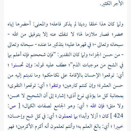
الأجر الكثير.
ولما كان هذا خلقا رديئا لم يذكر فاعله؛ والمعنى: أحضرها إياه
محضر؛ فصار ملازما لها؛ لا تنفك عنه إلا بتوفيق من الله -
سبحانه وتعالى -؛ في قهرها عليه؛ بتذكير ما عنده - سبحانه وتعالى
- من حسن الجزاء؛ ولما كان التقدير: "فإن شححتم فإنه أعلم بما
في الشح من موجبات الذم"؛ عطف عليه قوله:
وإن تحسنوا
؛
أي: توقعوا الإحسان بالإقامة على نكاحكم؛ وما ندبتم إليه من
حسن العشرة؛ وإن كنتم كارهين؛
وتتقوا
؛ أي: توقعوا التقوى؛
بمجانبة كل ما يؤذي نوع أذى؛ إشارة إلى أن الشحيح لا محسن؛
ولا متق؛
فإن الله
؛ أي: وهو الجامع لصفات الكمال؛
[
ص:
424 ]
كان
؛ أزلا وأبدا؛
بما تعملون
؛ أي: في كل شح وإحسان؛
خبيرا
؛ أي: بالغ العلم به؛ وأنتم تعلمون أنه أكرم الأكرمين؛ فهو