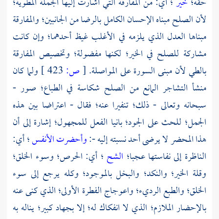
حقه؛
خير
؛ أي: من المفارقة التي أشارت إليها الجملة المطوية؛
لأن الصلح مبناه الإحسان الكامل بالرضا من الجانبين؛ والمفارقة
مبناها العدل الذي يلزمه في الأغلب غيظ أحدهما؛ وإن كانت
مشاركة للصلح في الخير؛ لكنها مفضولة؛ وتخصيص المفارقة
بالطي لأن مبنى السورة على المواصلة.
[
ص:
423 ]
ولما كان
منشأ التشاجر المانع من الصلح شكاسة في الطباع؛ صور -
سبحانه وتعالى - ذلك؛ تنفيرا عنه؛ فقال - اعتراضا بين هذه
الجمل؛ للحث على الجود؛ بانيا الفعل للمجهول؛ إشارة إلى أن
هذا المحضر لا يرضى أحد نسبته إليه -:
وأحضرت الأنفس
؛ أي:
الناظرة إلى نفاستها عجبا؛
الشح
؛ أي: الحرص؛ وسوء الخلق؛
وقلة الخير؛ والنكد؛ والبخل بالموجود؛ وكله يرجع إلى سوء
الخلق؛ والطبع الرديء؛ واعوجاج الفطرة الأولى؛ الذي كنى عنه
بالإحضار الملازم؛ الذي لا انفكاك له؛ إلا بجهاد كبير؛ يناله به