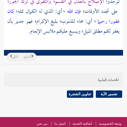
توجدوا
الإصلاح بالعدل في القسم؛ والتقوى في ترك الجور؛
على تجدد الأوقات؛
فإن الله
؛ أي: الذي له الكمال كله؛
كان
غفورا رحيما
؛ أي: محاء للذنوب؛ بليغ الإكرام؛ فهو جدير بأن
يغفر لكم مطلق الميل؛ ويسبغ عليكم ملابس الإنعام.
السابق
التالي
الخدمات العلمية
تفسير الآية
عناوين الشجرة
وثيقة الخصوصية
اتفاقية الخدمة
اتصل بنا
من نحن