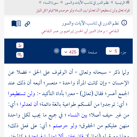
الرئيسية
نظم الدرر في تناسب الآيات والسور
سورة النساء
تراجم الأعلام
قوله تعالى ولن تستطيعوا أن تعدلوا بين النساء ولو حرصتم فلا تميلوا كل الميل
نظم الدرر في تناسب الآيات والسور
البقاعي - برهان الدين أبي الحسن إبراهيم بن عمر البقاعي
جزء
صفحة
5
425
ولما ذكر - سبحانه وتعالى - أن الوقوف على الحق - فضلا عن
الإحسان - وإن كانت المرأة واحدة - متعسر؛ أتبعه أن ذلك عند
الجمع أعسر؛ فقال (تعالى) - معبرا بأداة التأكيد -:
ولن تستطيعوا
؛ أي: توجدوا من أنفسكم طواعية بالغة دائمة؛
أن تعدلوا
؛ أي:
من غير حيف أصلا؛
بين النساء
؛ في جميع ما يجب لكل واحدة
منهن عليكم من الحقوق؛
ولو حرصتم
؛ أي: على فعل ذلك؛
وهذا مع قوله (تعالى):
فإن خفتم ألا تعدلوا فواحدة
؛ كالمختم