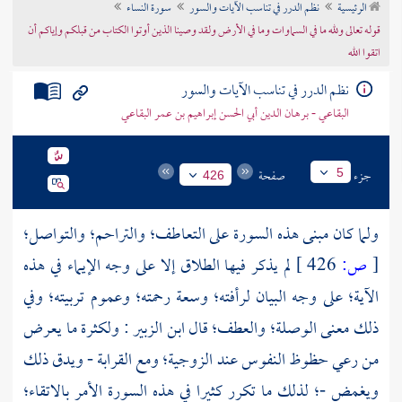
الرئيسية
نظم الدرر في تناسب الآيات والسور
سورة النساء
تراجم الأعلام
قوله تعالى ولله ما في السماوات وما في الأرض ولقد وصينا الذين أوتوا الكتاب من قبلكم وإياكم أن
اتقوا الله
نظم الدرر في تناسب الآيات والسور
البقاعي - برهان الدين أبي الحسن إبراهيم بن عمر البقاعي
جزء
صفحة
5
426
ولما كان مبنى هذه السورة على التعاطف؛ والتراحم؛ والتواصل؛
[
ص:
426 ]
لم يذكر فيها الطلاق إلا على وجه الإيماء في هذه
الآية؛ على وجه البيان لرأفته؛ وسعة رحمته؛ وعموم تربيته؛ وفي
ذلك معنى الوصلة؛ والعطف؛ قال
ابن الزبير
: ولكثرة ما يعرض
من رعي حظوظ النفوس عند الزوجية؛ ومع القرابة - ويدق ذلك
ويغمض -؛ لذلك ما تكرر كثيرا في هذه السورة الأمر بالاتقاء؛