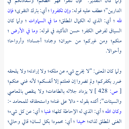
ولما كان التقدير: "فإن تتقوا فهو حظكم؛ وسعادتكم في
الدارين"؛ عطف عليه قوله:
وإن تكفروا
؛ أي: بترك التقوى؛
فإن
لله
؛ أي: الذي له الكمال المطلق؛
ما في السماوات
؛ ولما كان
السياق لفرض الكفر؛ حسن التأكيد في قوله:
وما في الأرض
؛
منكم؛ ومن غيركم؛ من حيوان؛ وجماد؛ أجسادا؛ وأرواحا؛
وأحوالا.
ولما كان المعنى: "لا يخرج شيء عن ملكه؛ ولا إرادته؛ ولا يلحقه
ضرر بكفركم؛ ولم تضروا إن فعلتم إلا أنفسكم؛ لأنه غني عنكم؛
[
ص:
428 ]
لا يزداد جلاله بالطاعات؛ ولا ينقص بالمعاصي
والسيئات"; أكده بقوله - دالا على غناه؛ واستحقاقه للمحامد -:
وكان الله
؛ أي: الذي له الإحاطة كلها؛
غنيا
؛ أي: عن كل شيء؛
الغنى المطلق لذاته؛
حميدا
؛ أي: محمودا بكل لسان؛ قالي وحالي؛