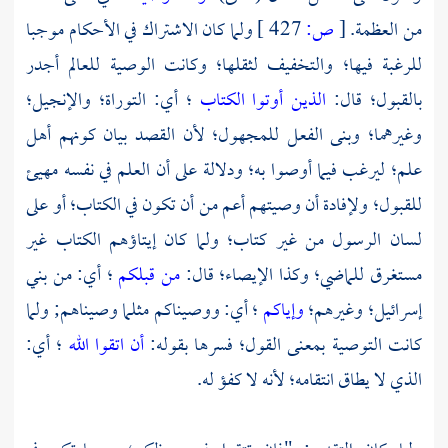
من العظمة.
[
ص:
427 ]
ولما كان الاشتراك في الأحكام موجبا
للرغبة فيها؛ والتخفيف لثقلها؛ وكانت الوصية للعالم أجدر
بالقبول؛ قال:
الذين أوتوا الكتاب
؛ أي: التوراة؛ والإنجيل؛
وغيرهما؛ وبنى الفعل للمجهول؛ لأن القصد بيان كونهم أهل
علم؛ ليرغب فيما أوصوا به؛ ودلالة على أن العلم في نفسه مهيئ
للقبول؛ ولإفادة أن وصيتهم أعم من أن تكون في الكتاب؛ أو على
لسان الرسول من غير كتاب؛ ولما كان إيتاؤهم الكتاب غير
مستغرق للماضي؛ وكذا الإيصاء؛ قال:
من قبلكم
؛ أي: من بني
إسرائيل؛ وغيرهم؛
وإياكم
؛ أي: ووصيناكم مثلما وصيناهم; ولما
كانت التوصية بمعنى القول؛ فسرها بقوله:
أن اتقوا الله
؛ أي:
الذي لا يطاق انتقامه؛ لأنه لا كفؤ له.