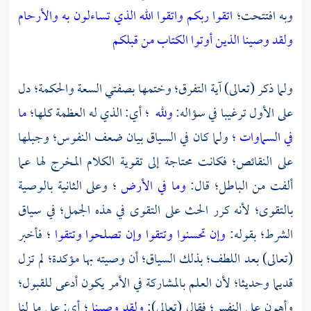
وبه افتتحت؛
اتقوا ربكم
واتقوا الله الذي تساءلون به والأرحام
ولقد وصينا الذين أوتوا الكتاب من قبلكم
ولما ذكر (تعالى) آية التفرق؛ وختمها بصفتي السعة والحكمة؛ دل
على الأول ترغيبا في سؤاله:
ولله
؛ أي: الذي له العظمة كلها؛
ما
في السماوات
؛ ولما كان في السياق بيان ضعف النفوس؛ وجبلها
على النقائص؛ فكانت محتاجة إلى تقوية الكلام المخرج لها عما
ألفت من الباطل؛ قال:
وما في الأرض
؛ وعلى الثانية بالوصية
بالتقوى؛ لأنه كرر الحث على التقوى في هذه الجمل؛ في سياق
الشرط؛ بقوله:
وإن تحسنوا وتتقوا
وإن تصلحوا وتتقوا
؛ فأخبر
(تعالى) بعد اللطف؛ بذلك السياق؛ أن وصيته بها مؤكدة؛ لم تزل
قديما وحديثا؛ لأن العلم بالمشاركة في الأمر يكون أدعى للقبول؛
وأهون على النفس؛ فقال (تعالى):
ولقد وصينا
؛ أي: على ما لنا