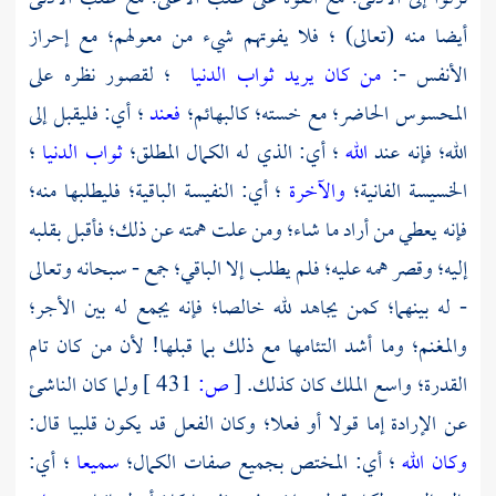
أيضا منه (تعالى) ؛ فلا يفوتهم شيء من معولهم؛ مع إحراز
الأنفس -:
من كان يريد ثواب الدنيا
؛ لقصور نظره على
المحسوس الحاضر؛ مع خسته؛ كالبهائم؛
فعند
؛ أي: فليقبل إلى
الله؛ فإنه عند
الله
؛ أي: الذي له الكمال المطلق؛
ثواب الدنيا
؛
الخسيسة الفانية؛
والآخرة
؛ أي: النفيسة الباقية؛ فليطلبها منه؛
فإنه يعطي من أراد ما شاء؛ ومن علت همته عن ذلك؛ فأقبل بقلبه
إليه؛ وقصر همه عليه؛ فلم يطلب إلا الباقي؛ جمع - سبحانه وتعالى
- له بينهما؛ كمن يجاهد لله خالصا؛ فإنه يجمع له بين الأجر؛
والمغنم؛ وما أشد التئامها مع ذلك بما قبلها! لأن من كان تام
القدرة؛ واسع الملك كان كذلك.
[
ص:
431 ]
ولما كان الناشئ
عن الإرادة إما قولا أو فعلا؛ وكان الفعل قد يكون قلبيا قال:
وكان الله
؛ أي: المختص بجميع صفات الكمال؛
سميعا
؛ أي: