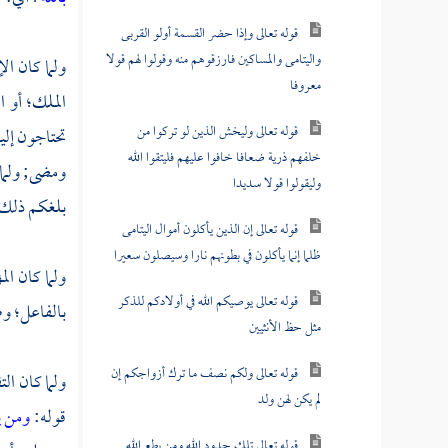
قوله تعالى وإذا حضر القسمة أولو القربى
واليتامى والمساكين فارزقوهم منه وقولوا لهم قولا
ولما كان ال
معروفا
الملك؛ أو ا
قوله تعالى وليخش الذين لو تركوا من
تحتاجون إل
خلفهم ذرية ضعافا خافوا عليهم فليتقوا الله
ومضى; ولما ل
وليقولوا قولا سديدا
بلغكم ذلك؛ 
قوله تعالى إن الذين يأكلون أموال اليتامى
ظلما إنما يأكلون في بطونهم نارا وسيصلون سعيرا
ولما كان الم
قوله تعالى يوصيكم الله في أولادكم للذكر
بالفاعل؛ وص
مثل حظ الأنثيين
قوله تعالى ولكم نصف ما ترك أزواجكم إن
ولما كان ال
لم يكن لهن ولد
قوله:
ومن 
قوله تعالى تلك حدود الله ومن يطع الله