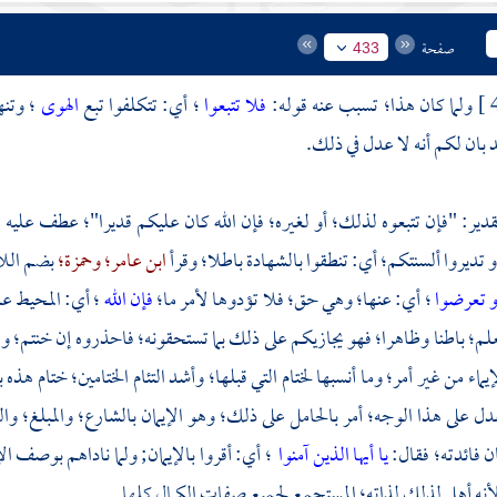
صفحة
433
ولما كان هذا؛ تسبب عنه قوله:
فلا تتبعوا
؛ أي: تتكلفوا تبع
الهوى
؛ وتنه
د بان لكم أنه لا عدل في ذلك.
تقدير: "فإن تتبعوه لذلك؛ أو لغيره؛ فإن الله كان عليكم قديرا"؛ عطف عليه 
 تديروا ألسنتكم؛ أي: تنطقوا بالشهادة باطلا؛ وقرأ
ابن عامر؛
وحمزة؛
بضم اللا
و تعرضوا
؛ أي: عنها؛ وهي حق؛ فلا تؤدوها لأمر ما؛
فإن الله
؛ أي: المحيط عل
علم؛ باطنا وظاهرا؛ فهو يجازيكم على ذلك بما تستحقونه؛ فاحذروه إن خنتم؛ 
إيماء من غير أمر؛ وما أنسبها لختام التي قبلها؛ وأشد التئام الختامين؛ ختام 
لعدل على هذا الوجه؛ أمر بالحامل على ذلك؛ وهو الإيمان بالشارع؛ والمبلغ؛ وا
ان فائدته؛ فقال:
يا أيها الذين آمنوا
؛ أي: أقروا بالإيمان; ولما ناداهم بوصف الإ
لأنه أهل لذلك لذاته؛ المستجمع لجميع صفات الكمال كلها.