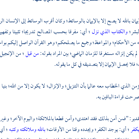
إيمان بالله لا يصح إلا بالإيمان بالوسائط؛ وكان أقرب الوسائط إلى الإنسان ا
لبشر؛
والكتاب الذي نـزل
؛ أي: مفرقا بحسب المصالح تدريجا؛ تثبيتا وتفهيم
يه من الأحكام؛ والمواعظ؛ وجميع ما يصلحكم؛ وهو القرآن الواصل إليكم بو
م يكن إنزاله مستغرقا للزمان الماضي؛ بين المراد بقوله:
من قبل
؛ من الإنجيل؛
فلا يحصل الإيمان إلا بتصديقه في كل ما يقوله.
ؤمن الذي الخطاب معه عالما بأن التنزيل؛ والإنزال؛ لا يكون إلا من الله؛ بنيا
رحت قراءة الباقين به.
تقدير: "فمن آمن بذلك فقد اهتدى؛ وآمن قطعا بالملائكة؛ واليوم الآخر؛ وغ
يكفر
؛ أي: يوجد الكفر؛ ويجدده وقتا من الأوقات؛
بالله وملائكته وكتبه
؛ أي: