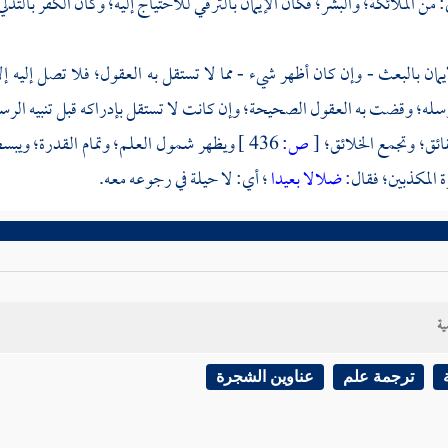
: من الملائكة؛ والبشر؛ فكان الإيمان بالترقي للاحتياج إليه؛ وكان الكفر بالتدلي
إيمان بالبعث - وإن كان أظهر شيء - مما لا تستقل به العقول؛ فلا تصل إليه 
له؛ وقضت به العقول الصحيحة؛ وإن كانت لا تستقل بإدراكه قبل تنبيه الرسل 
ئق؛ وتجمع الخلائق؛
[
ص:
436 ]
ويظهر شمول العلم؛ وتمام القدرة؛ ويب
ة المكذبين؛ فقال:
ضلالا بعيدا
؛ أي: لا حيلة في رجوعه معه.
ية
ترجمة علم
عناوين الشجرة