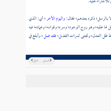
 للاجتراء عليه.
إلا بالرسل؛ ذكره بعدهم؛ فقال:
واليوم الآخر
؛ أي: الذي
لها عليه؛ وهو روح الوجود؛ وسره؛ وقوامه؛ وعماده؛ فيه
سط ظل العدل؛ وتجتنى ثمرات الفضل؛
فقد ضل
؛ وأبلغ في
السابق
التالي