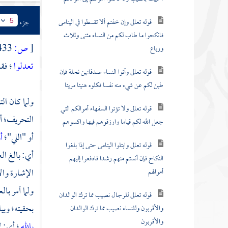
قوله تعالى وإن خفتم ألا تقسطوا في اليتامى
جزء
5
فانكحوا ما طاب لكم من النساء مثنى وثلاث
[
ص:
433 ]
ورباع
تعدلوا
؛ فق
قوله تعالى وآتوا النساء صدقاتهن نحلة فإن
طبن لكم عن شيء منه نفسا فكلوه هنيئا مريئا
ولما كان ال
قوله تعالى ولا تؤتوا السفهاء أموالكم التي
التحريف؛ أو
جعل الله لكم قياما وارزقوهم فيها واكسوهم
أو "اللي"؛
أ
قوله تعالى وابتلوا اليتامى حتى إذا بلغوا
أي: بالغ ال
النكاح فإن آنستم منهم رشدا فادفعوا إليهم
الإشارة وال
أموالهم
ولما أمر با
قوله تعالى للرجال نصيب مما ترك الوالدان
بحقيته؛ وبي
والأقربون وللنساء نصيب مما ترك الوالدان
والأقربون
بالله
؛ أي: 