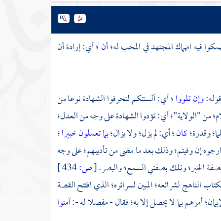
مكوا فيه انهماك المجتهد في المحب له؛
أن
؛ أي: إرادة أن
قوله:
وإن تلووا
؛ أي: ألسنتكم لتحرفوا الشهادة نوعا من
م؛ من "الولاية"؛ أي: تؤدوا الشهادة على وجه من العدل؛
ما؛ وقدرة؛
كان
؛ أي: لم يزل؛ ولا يزال؛
بما تعملون خبيرا
؛
وارجوه إن وفيتم؛ وذلك بعد ما مضى من تأديبهم؛ على وجه
هذه بصفة الخبر؛ وتلك بصفتي السمع؛ والبصر.
[
ص:
434 ]
لكتاب الناهج لشرائعه؛ المبين لسرائره؛ الذي افتتح القصة
يمان؛ أمرهم بما لا يحصل إلا به؛ فقال - مفصلا له -:
آمنوا