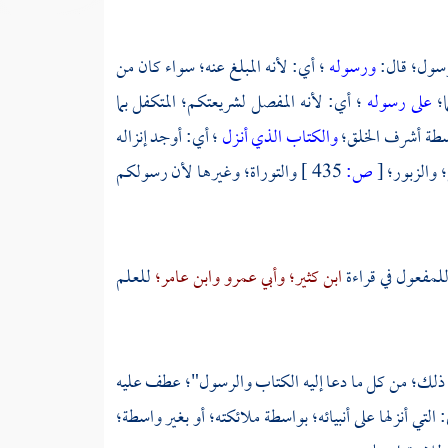
لرسول؛ قال:
ورسوله
؛ أي: لأنه المبلغ عنه؛ سواء كان من
ا؛
على رسوله
؛ أي: لأنه المفصل لشريعتكم؛ المتكفل بما
اسطة أشرف الخلق؛
والكتاب الذي أنـزل
؛ أي: أوجد إنزاله
 والزبور؛
[
ص:
435 ]
والتوراة؛ وغيرها لأن رسولكم
 للمفعول في قراءة
ابن كثير؛
وأبي عمرو
وابن عامر؛
للعلم
ير ذلك؛ من كل ما دعا إليه الكتاب والرسول"؛ عطف عليه
 التي أنزلها على أنبيائه؛ بواسطة ملائكته؛ أو بغير واسطة؛