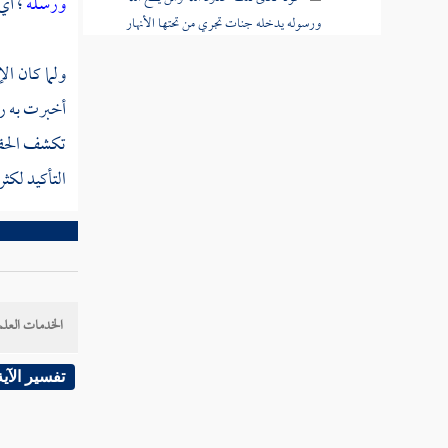
ورسله
؛ أي
ورسوله يدخله جنات تجري من تحتها الأنهار
خالدين فيها
ولما كان ال
قوله تعالى ومن يعص الله ورسوله ويتعد
أخبرت به رس
حدوده يدخله نارا خالدا فيها وله عذاب مهين
تكشف الحقا
قوله تعالى واللاتي يأتين الفاحشة من نسائكم
التأكيد لكثر
فاستشهدوا عليهن أربعة منكم
قوله تعالى واللذان يأتيانها منكم فآذوهما فإن
تابا وأصلحا فأعرضوا عنهما
قوله تعالى إنما التوبة على الله للذين يعملون
الخدمات العلم
السوء بجهالة ثم يتوبون من قريب
تفسير الآية
قوله تعالى وليست التوبة للذين يعملون
السيئات حتى إذا حضر أحدهم الموت قال إني
تبت الآن