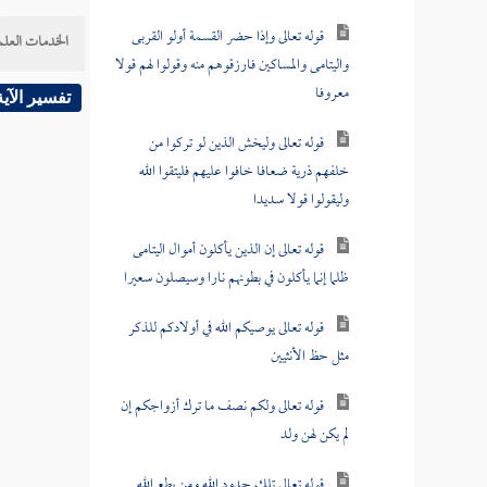
قوله تعالى وإذا حضر القسمة أولو القربى
الخدمات العلم
واليتامى والمساكين فارزقوهم منه وقولوا لهم قولا
معروفا
تفسير الآية
قوله تعالى وليخش الذين لو تركوا من
خلفهم ذرية ضعافا خافوا عليهم فليتقوا الله
وليقولوا قولا سديدا
قوله تعالى إن الذين يأكلون أموال اليتامى
ظلما إنما يأكلون في بطونهم نارا وسيصلون سعيرا
قوله تعالى يوصيكم الله في أولادكم للذكر
مثل حظ الأنثيين
قوله تعالى ولكم نصف ما ترك أزواجكم إن
لم يكن لهن ولد
قوله تعالى تلك حدود الله ومن يطع الله