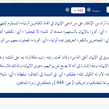
صفحة
444
ا أراد من الإنكار على من ادعى الإيمان في اتخاذ الكافرين أولياء؛ المستلزم ل
؛ أي: أقروا بالإيمان بألسنتهم؛ صدقا أو كذبا؛
لا تتخذوا
؛ أي: تكلفوا أنف
أي: المجاهرين بالكفر؛ الغريقين فيه؛
أولياء
؛ أي: أقرباء؛ تفعلون معهم من الود
غريق في الإيمان أعلى الناس؛ وكان تحت رتبته رتب متكاثرة؛ نبه على ذلك؛ و
الإيمان؛ وهذا إشارة إلى أنه لا يصح لمن يواليهم دعوى الإيمان؛ ولذلك قال منك
؛ لأن له الكمال كله؛
عليكم
؛ أي: في النسبة إلى النفاق؛
سلطانا
؛ أي: دليلا
غا لعقابكم؛ وخزيكم؛
[
ص:
444 ]
وجعلكم في زمرة المنافقين.