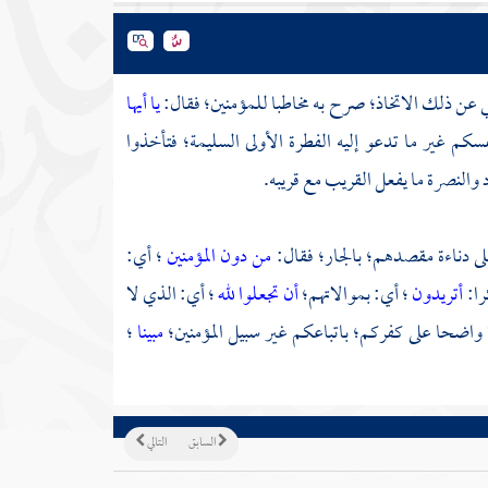
لنهي عن ذلك الاتخاذ؛ صرح به مخاطبا للمؤمنين؛ فقال:
يا أيها
سكم غير ما تدعو إليه الفطرة الأولى السليمة؛ فتأخذوا
 والنصرة ما يفعل القريب مع قريبه.
على دناءة مقصدهم؛ بالجار؛ فقال:
من دون المؤمنين
؛ أي:
را:
أتريدون
؛ أي: بموالاتهم؛
أن تجعلوا لله
؛ أي: الذي لا
 واضحا على كفركم؛ باتباعكم غير سبيل المؤمنين؛
مبينا
؛
السابق
التالي