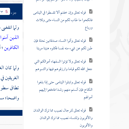
قوله تعالى وإن خفتم ألا تقسطوا في اليتامى
جزء
5
فانكحوا ما طاب لكم من النساء مثنى وثلاث
ولما انقضى م
ورباع
الذين آمنوا
قوله تعالى وآتوا النساء صدقاتهن نحلة فإن
الكافرين
؛ 
طبن لكم عن شيء منه نفسا فكلوه هنيئا مريئا
قوله تعالى ولا تؤتوا السفهاء أموالكم التي
ولما كان ال
جعل الله لكم قياما وارزقوهم فيها واكسوهم
الغريقين في 
قوله تعالى وابتلوا اليتامى حتى إذا بلغوا
تطاق سطوته
النكاح فإن آنستم منهم رشدا فادفعوا إليهم
واضحا؛ مسو
أموالهم
قوله تعالى للرجال نصيب مما ترك الوالدان
والأقربون وللنساء نصيب مما ترك الوالدان
والأقربون