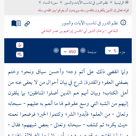
الرئيسية
نظم الدرر في تناسب الآيات والسور
سورة النساء
تراجم الأعلام
قوله تعالى إن الذين يكفرون بالله ورسله ويريدون أن يفرقوا بين الله ورسله
نظم الدرر في تناسب الآيات والسور
البقاعي - برهان الدين أبي الحسن إبراهيم بن عمر البقاعي
جزء
صفحة
5
450
ولما انقضى ذلك على أتم وجه؛ وأحسن سياق ونحو؛ وختم
بصفتي العفو؛ والقدرة; شرع في بيان أحوال من لا يعفى عنه من
أهل الكتاب؛ وبيان أنهم هم الذين أضلوا المنافقين؛ بما يلقون
إليهم من الشبه التي وسع عقولهم لها ما أنعم به عليهم - سبحانه
وتعالى - من العلم؛ فأبدوا الشر؛ وكتموا الخير؛ فوضعوا نعمته
حيث يكره؛ ثم كشف - سبحانه وتعالى - بعض شبههم؛ فقال -
مبينا لما افتتح به قصصهم؛ من أنهم اشتروا الضلالة بالهدى؛