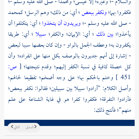
والسلام -؛ وغيره؛ إلا
عيسى؛
ومحمدا
- صلى الله عليه وسلم -؛
فكفروا بهما؛
ونكفر ببعض
؛ أي: من ذلك؛ وهم الرسل؛
كمحمد
- صلى الله عليه وسلم -؛
ويريدون أن يتخذوا
؛ أي: يتكلفوا أن
يأخذوا؛
بين ذلك
؛ أي: الإيمان؛ والكفر؛
سبيلا
؛ أي: طريقا
يكفرون به؛ وعطف الجمل بالواو - وإن كان بعضها سببا لبعض
- إشارة إلى أنهم جديرون بالوصف بكل منها على انفراده؛ وأن
كل خصلة كافية في نسبة الكفر إليهم؛ وقدم نتيجتها؛
[
ص:
451 ]
وختم بالحكم بها؛ على وجه أضخم؛ تفظيعا لحالهم؛
وأصل الكلام: "أرادوا سبيلا بين سبيلين؛ فقالوا: نكفر ببعض؛
فأرادوا التفرقة؛ فكفروا كفرا هو في غاية الشناعة على علم
منهم"؛ فأنتج ذلك:
السابق
التالي