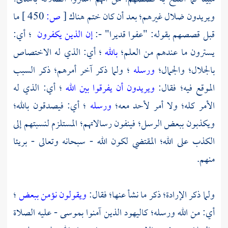
ويريدون ضلال غيرهم؛ بعد أن كان ختم هناك
[
ص:
450 ]
ما
قبل قصصهم بقوله: "عفوا قديرا" -:
إن الذين يكفرون
؛ أي:
يسترون ما عندهم من العلم؛
بالله
؛ أي: الذي له الاختصاص
بالجلال؛ والجمال؛
ورسله
؛ ولما ذكر آخر أمرهم؛ ذكر السبب
الموقع فيه؛ فقال:
ويريدون أن يفرقوا بين الله
؛ أي: الذي له
الأمر كله؛ ولا أمر لأحد معه؛
ورسله
؛ أي: فيصدقون بالله؛
ويكذبون ببعض الرسل؛ فينفون رسالاتهم؛ المستلزم لنسبتهم إلى
الكذب على الله؛ المقتضي لكون الله - سبحانه وتعالى - بريئا
منهم.
ولما ذكر الإرادة؛ ذكر ما نشأ عنها؛ فقال:
ويقولون نؤمن ببعض
؛
أي: من الله ورسله؛ كاليهود الذين آمنوا
بموسى
- عليه الصلاة