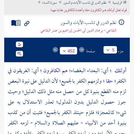
الرئيسية
نظم الدرر في تناسب الآيات والسور
سورة النساء
تراجم الأعلام
قوله تعالى أولئك هم الكافرون حقا وأعتدنا للكافرين عذابا مهينا
نظم الدرر في تناسب الآيات والسور
البقاعي - برهان الدين أبي الحسن إبراهيم بن عمر البقاعي
جزء
صفحة
5
452
أولئك
؛ أي: البعداء البغضاء؛
هم الكافرون
؛ أي: الغريقون في
الكفر؛
حقا
؛ ولزمهم الكفر بالجميع؛ لأن الدليل على نبوة البعض
لزم منه القطع بنبوة كل من حصل منه مثل ذلك الدليل؛ وحيث
جوز حصول الدليل بدون المدلول؛ تعذر الاستدلال به على
شيء؛ كالمعجزة؛ فلزم حينئذ الكفر بالجميع؛ فثبت أن من كذب
بنبوة أحد من الأنبياء - عليهم الصلاة والسلام - لزمه الكفر
بجميع الأنبياء؛ ومن لزمه الكفر بهم؛ لزمه الكفر بالله؛ وكل ما