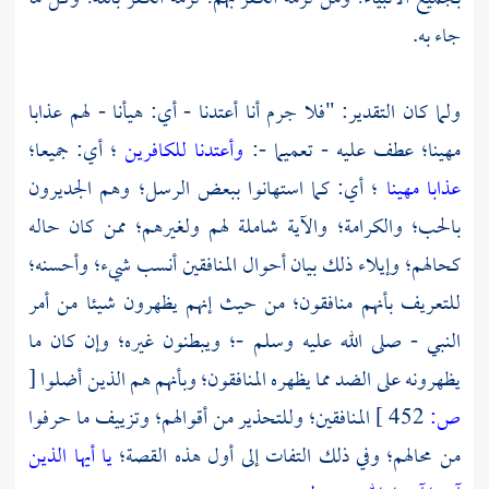
جاء به.
ولما كان التقدير: "فلا جرم أنا أعتدنا - أي: هيأنا - لهم عذابا
مهينا؛ عطف عليه - تعميما -:
وأعتدنا للكافرين
؛ أي: جميعا؛
عذابا مهينا
؛ أي: كما استهانوا ببعض الرسل؛ وهم الجديرون
بالحب؛ والكرامة؛ والآية شاملة لهم ولغيرهم؛ ممن كان حاله
كحالهم؛ وإيلاء ذلك بيان أحوال المنافقين أنسب شيء؛ وأحسنه؛
للتعريف بأنهم منافقون؛ من حيث إنهم يظهرون شيئا من أمر
النبي - صلى الله عليه وسلم -؛ ويبطنون غيره؛ وإن كان ما
يظهرونه على الضد مما يظهره المنافقون؛ وبأنهم هم الذين أضلوا
[
ص:
452 ]
المنافقين؛ وللتحذير من أقوالهم؛ وتزييف ما حرفوا
من محالهم؛ وفي ذلك التفات إلى أول هذه القصة؛
يا أيها الذين