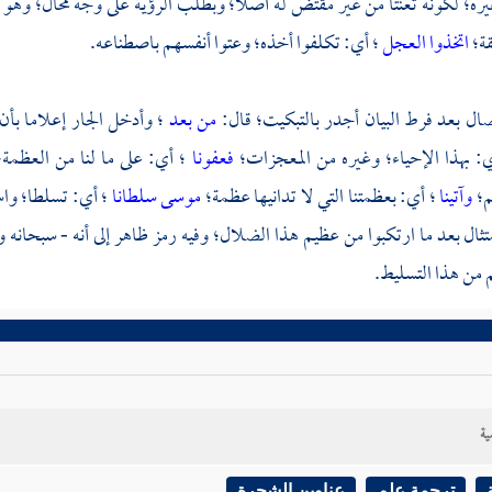
يره؛ لكونه تعنتا من غير مقتض له أصلا؛ وبطلب الرؤية على وجه محال؛ وه
ة؛
اتخذوا العجل
؛ أي: تكلفوا أخذه؛ وعتوا أنفسهم باصطناعه.
ضال بعد فرط البيان أجدر بالتبكيت؛ قال:
من بعد
؛ وأدخل الجار إعلاما بأن 
ي: بهذا الإحياء؛ وغيره من المعجزات؛
فعفونا
؛ أي: على ما لنا من العظمة
م؛
وآتينا
؛ أي: بعظمتنا التي لا تدانيها عظمة؛
موسى سلطانا
؛ أي: تسلطا؛ واس
متثال بعد ما ارتكبوا من عظيم هذا الضلال؛ وفيه رمز ظاهر إلى أنه - سبحانه 
 من هذا التسليط.
ية
ترجمة علم
عناوين الشجرة