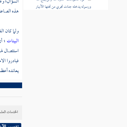
السؤال؛ وغ
ورسوله يدخله جنات تجري من تحتها الأنهار
هذه الصاعق
خالدين فيها
قوله تعالى ومن يعص الله ورسوله ويتعد
ولما كان ال
حدوده يدخله نارا خالدا فيها وله عذاب مهين
البينات
؛ أ
قوله تعالى واللاتي يأتين الفاحشة من نسائكم
استئصال له
فاستشهدوا عليهن أربعة منكم
فبادروا الا
قوله تعالى واللذان يأتيانها منكم فآذوهما فإن
يعانده أعظم
تابا وأصلحا فأعرضوا عنهما
قوله تعالى إنما التوبة على الله للذين يعملون
السوء بجهالة ثم يتوبون من قريب
قوله تعالى وليست التوبة للذين يعملون
الخدمات العلم
السيئات حتى إذا حضر أحدهم الموت قال إني
تبت الآن
تفسير الآية