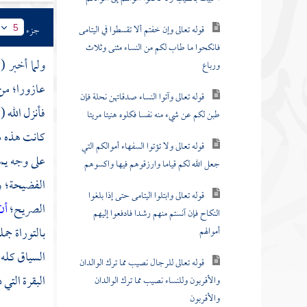
قوله تعالى وإن خفتم ألا تقسطوا في اليتامى
جزء
5
فانكحوا ما طاب لكم من النساء مثنى وثلاث
ولما أخبر (
ورباع
عازورا؛
من 
قوله تعالى وآتوا النساء صدقاتهن نحلة فإن
فأنزل الله 
طبن لكم عن شيء منه نفسا فكلوه هنيئا مريئا
كانت هذه من
قوله تعالى ولا تؤتوا السفهاء أموالكم التي
على وجه يم
جعل الله لكم قياما وارزقوهم فيها واكسوهم
الفضيحة؛ وز
قوله تعالى وابتلوا اليتامى حتى إذا بلغوا
الصريح؛
أن
النكاح فإن آنستم منهم رشدا فادفعوا إليهم
بالتوراة جم
أموالهم
السياق كله؛
قوله تعالى للرجال نصيب مما ترك الوالدان
البقرة التي
والأقربون وللنساء نصيب مما ترك الوالدان
والأقربون