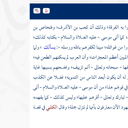
وا به الفرقة؛ وذلك أن
كعب بن الأشرف؛
وفنحاص بن
؛ كما أتى
موسى
- عليه الصلاة والسلام - بكتابه كذلك؛
را من غوائله؛ مبينا لكفرهم بالله ورسله -:
يسألك
؛ ولما
المبين أعظم المعجزات؛ وأن
العرب
لم يمكنهم الطعن فيه؛
فها - سبحانه وتعالى - أتم تزييف؛ وفضحهم بسببها غاية
بغي له أن يكون أبعد الناس من التمويه؛ فضلا عن الكذب
 في قولهم هذا؛ من أن
موسى
- عليه الصلاة والسلام - أتى
ه - تبارك وتعالى - أقرهم عليها؛ وليس كذلك - كما يفهمه
ليهود الآن معترفون بأنها لم تنزل جملة؛ وقال
الكلبي
في قصة