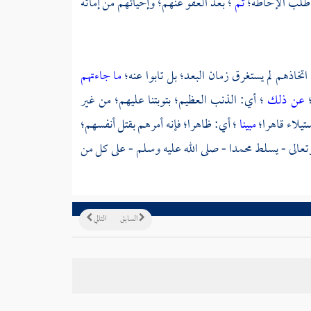
و طلب الإحاطة؛
ثم
؛ بعد العفو عنهم؛ وإحيائهم من إماتة
اتخاذهم لم يستغرق زمان البعد؛ بل تابوا عنه؛
ما جاءتهم
؛
عن ذلك
؛ أي: الذنب العظيم؛ بتوبتنا عليهم؛ من غير
تيلاء قاهرا؛
مبينا
؛ أي: ظاهرا؛ فإنه أمرهم بقتل أنفسهم؛
وتعالى - يسلط
محمدا
- صلى الله عليه وسلم - على كل من
السابق
التالي