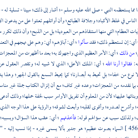
 مما يستعظمه النبي - صلى الله عليه وسلم -؛ أشار إلى ذلك؛ مبينا - تسلية له 
الناس في غلظ الأكباد؛ وجلافة الطبائع؛ وأن أوائلهم تعنتوا على من يدعون الإ
ات العظام؛ التي منها استنقاذهم من العبودية؛ بل من الذبح؛ وأن ذلك تكرر م
 أي: إن تستعظم ذلك؛ فقد
سألوا
؛ أي: آباؤهم؛ أي: وهم على نهجهم في الت
؛
من ذلك
؛ أي: الأمر العظيم الذي واجهوك به؛ بعد ما أظهرت من المعجزات 
له:
فقالوا أرنا الله
؛ أي: الملك الأعلى؛ الذي لا شبيه له؛ وتقصر العقول ع
وع من خفاء؛ بل تحيط به أبصارنا؛ كما يحيط السمع بالقول الجهر؛ وهذا يدل 
ما نقدمه من المعجزات؛ وعده غير كاف؛ مع أن إنزال الكتاب جملة غير مناس
بنائها عليها؛ لأن من المعلوم أن تفريق الأوامر سبب لخفة حملها؛ وذلك أدعى ل
؛ وأشرح لصدره؛ وأقوى لقلبه؛ وأبعث لشوقه؛ والرؤية على هذا الوجه الذي
ت؛ ولذلك سبب عن سؤالهم قوله:
فأخذتهم
؛ أي: عقب هذا السؤال؛ وبسببه؛ 
السماء بصوت عظيم؛ هو جدير بألا يسمى غيره - إذا نسب إليه - 