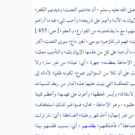
- صلى الله عليه وسلم - أن عادتهم التعنت؛ وديدنهم الكفر؛
يمان به الآن؛ وأنهم على شريعته؛ وأحب شيء فيه ما أراهم
نهم؛ مع ما يشاهدونه من القوارع؛ والعفو؛
[
ص:
455 ]
عنت؛ فهم شركاؤهم؛
موسى
؛ لغير داع؛ سوى التعنت؛
أكبر
ما أوجبنا على كل من علمها الإيمان بك؛ والتأديب معك؛
ن الإحاطة بعظمته؛
جهرة
؛ أي: عيانا؛ من غير ستر؛ ولا
على أن كلا من السؤالين ممنوع؛ لكونه ظلما؛ لأدائه إلى
ب للحكمة التي بنيت عليها هذه الدار من ربط المسببات
امتثالها؛ وأيسر لحفظها؛ وأعون على فهمها؛ وأعظم تثبيتا
 طلبوه - وهو الإحاطة - محال؛ فسؤالهم لذلك استخفاف؛
من غير إمهال؛ أخذ قهر وغلبة؛
الصاعقة
؛ أي: نار نزلت
"صاعقة"؛ فأهلكتهم؛
بظلمهم
؛ أي: بسبب ظلمهم بهذا