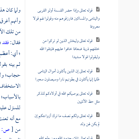
ولما كان هذا
قوله تعالى وإذا حضر القسمة أولو القربى
واليتامى والمساكين فارزقوهم منه وقولوا لهم قولا
وأنهم أغرق 
معروفا
من تلك الآي
قوله تعالى وليخش الذين لو تركوا من
فقال:
فقد
؛
خلفهم ذرية ضعافا خافوا عليهم فليتقوا الله
؛ أي: أعظم
وليقولوا قولا سديدا
ثم بينه بقو
قوله تعالى إن الذين يأكلون أموال اليتامى
حجاب؛ ولا ن
ظلما إنما يأكلون في بطونهم نارا وسيصلون سعيرا
الاستخفاف ب
قوله تعالى يوصيكم الله في أولادكم للذكر
بالأسباب؛ و
مثل حظ الأنثيين
للمنزل عليه
قوله تعالى ولكم نصف ما ترك أزواجكم إن
مع أنه تعن
لم يكن لهن ولد
من
[
ص:
456 ]
قوله تعالى تلك حدود الله ومن يطع الله