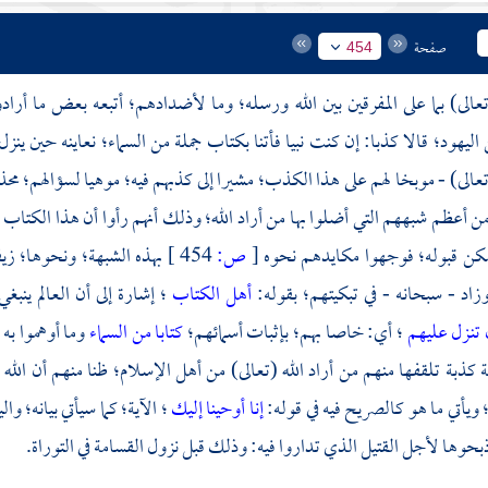
صفحة
454
تعالى) بما على المفرقين بين الله ورسله؛ وما لأضدادهم؛ أتبعه بعض ما أراد
اليهود؛ قالا كذبا: إن كنت نبيا فأتنا بكتاب جملة من السماء؛ نعاينه حين ينزل
(تعالى) - موبخا لهم على هذا الكذب؛ مشيرا إلى كذبهم فيه؛ موهيا لسؤالهم؛ محذ
 أعظم شبههم التي أضلوا بها من أراد الله؛ وذلك أنهم رأوا أن هذا الكتاب 
كن قبوله؛ فوجهوا مكايدهم نحوه
[
ص:
454 ]
بهذه الشبهة؛ ونحوها؛ زي
اد - سبحانه - في تبكيتهم؛ بقوله:
أهل الكتاب
؛ إشارة إلى أن العالم ين
 تنـزل عليهم
؛ أي: خاصا بهم؛ بإثبات أسمائهم؛
كتابا من السماء
وما أوهموا به
لة كذبة تلقفها منهم من أراد الله (تعالى) من أهل الإسلام؛ ظنا منهم أن الل
 ويأتي ما هو كالصريح فيه في قوله:
إنا أوحينا إليك
؛ الآية؛ كما سيأتي بيانه؛ وا
 ذبحوها لأجل القتيل الذي تداروا فيه: وذلك قبل نزول القسامة في التوراة.