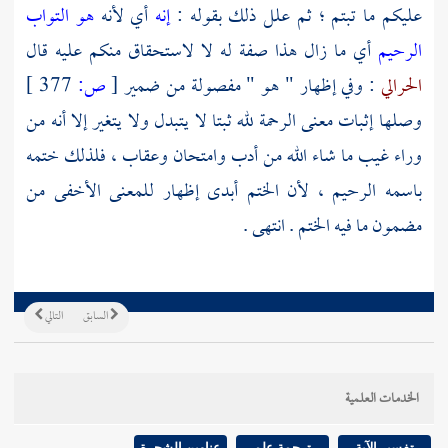
عليكم ما تبتم ؛ ثم علل ذلك بقوله :
إنه
أي لأنه
هو التواب
الرحيم
أي ما زال هذا صفة له لا لاستحقاق منكم عليه قال
الحرالي
: وفي إظهار " هو " مفصولة من ضمير
[
ص:
377 ]
وصلها إثبات معنى الرحمة لله ثبتا لا يتبدل ولا يتغير إلا أنه من
وراء غيب ما شاء الله من أدب وامتحان وعقاب ، فلذلك ختمه
باسمه الرحيم ، لأن الختم أبدى إظهار للمعنى الأخفى من
مضمون ما فيه الختم . انتهى .
السابق
التالي
الخدمات العلمية
تفسير الآية
ترجمة علم
عناوين الشجرة