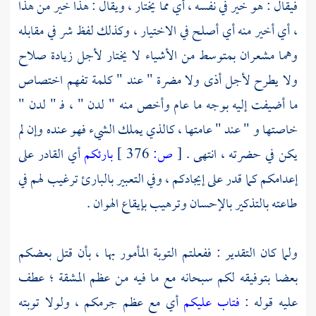
فيقال : هو خير في نفسه ، أي مما يختار ، ويقال : هذا خير من هذا
، أي أخير منه أي أصلح في الاختيار ، وكذلك لفظ شر في مقابله
وهما مشعران بمتوسط من الأشياء لا يختار لأجل زيادة صلاح
ولا يطرح لأجل أذى ولا مضرة " عند " كلمة تفهم اختصاص
ما أضيفت إليه بوجه ما عام وأخص منه " لدن " ، فـ " لدن "
خاصتها و " عند " عامتها ، كالذي يملك الشيء فهو عنده وإن لم
يكن في حضرته ، انتهى .
[
ص:
376 ]
بارئكم
أي القادر على
إعدامكم كما قدر على إيجادكم ، وفي التعبير بالبارئ ترغيب لهم في
طاعته بالتذكير بالإحسان وترهيب بإيقاع الهوان .
ولما كان التقدير : ففعلتم التوبة المأمور بها ، بأن قتل بعضكم
بعضا بتوفيقه لكم سبحانه مع ما فيه من عظم المشقة ؛ عطف
عليه قوله :
فتاب عليكم
أي مع عظم جرمكم ، ولولا توبته