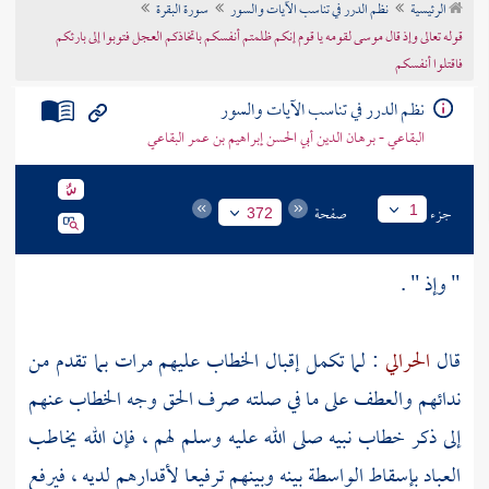
الرئيسية
نظم الدرر في تناسب الآيات والسور
سورة البقرة
تراجم الأعلام
قوله تعالى وإذ قال موسى لقومه يا قوم إنكم ظلمتم أنفسكم باتخاذكم العجل فتوبوا إلى بارئكم
فاقتلوا أنفسكم
نظم الدرر في تناسب الآيات والسور
البقاعي - برهان الدين أبي الحسن إبراهيم بن عمر البقاعي
جزء
صفحة
1
372
" وإذ " .
قال
الحرالي
: لما تكمل إقبال الخطاب عليهم مرات بما تقدم من
ندائهم والعطف على ما في صلته صرف الحق وجه الخطاب عنهم
إلى ذكر خطاب نبيه صلى الله عليه وسلم لهم ، فإن الله يخاطب
العباد بإسقاط الواسطة بينه وبينهم ترفيعا لأقدارهم لديه ، فيرفع