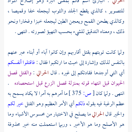
الحرالي
: البارئ اسم قائم بمعنى البرء وهو إصلاح المواد
للتصوير ، كالذي يقطع الجلد والثوب ليجعله خفا وقميصا ،
وكالذي يطحن القمح ويعجن الطين ليجعله خبزا وفخارا ونحو
ذلك ، ومعناه التدقيق للشيء بحسب التهيؤ لصورته . انتهى .
ولما كانت توبتهم بقتل أقاربهم وإن كانوا آباء أو أبناء عبر عنهم
بالنفس لذلك وإشارة إلى خبث ما ارتكبوا فقال :
فاقتلوا أنفسكم
أي التي أوجدها فقادتكم إلى غيره . قال
الحرالي
:
والقتل قصل
الحيوان قبل انتهاء قوته بمنزلة قصل الزرع قبل استحصاده
.
انتهى . ولما كان
[
ص:
375 ]
ما أمرهم به أمرا لا يكاد يسمح به
عظم الرغبة فيه بقوله
ذلكم
أي الأمر العظيم وهو القتل
خير لكم
والخير قال
الحرالي
ما يصلح في الاختيار من محسوس الأشياء وما
هو الأصلح وما هو الأخير ، وربما استعملت منه خير محذوفة