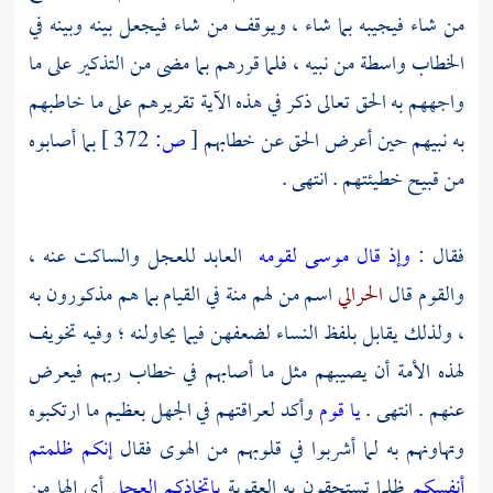
من شاء فيجيبه بما شاء ، ويوقف من شاء فيجعل بينه وبينه في
الخطاب واسطة من نبيه ، فلما قررهم بما مضى من التذكير على ما
واجههم به الحق تعالى ذكر في هذه الآية تقريرهم على ما خاطبهم
به نبيهم حين أعرض الحق عن خطابهم
[
ص:
372 ]
بما أصابوه
من قبيح خطيئتهم . انتهى .
فقال :
وإذ قال موسى لقومه
العابد للعجل والساكت عنه ،
والقوم قال
الحرالي
اسم من لهم منة في القيام بما هم مذكورون به
، ولذلك يقابل بلفظ النساء لضعفهن فيما يحاولنه ؛ وفيه تخويف
لهذه الأمة أن يصيبهم مثل ما أصابهم في خطاب ربهم فيعرض
عنهم . انتهى .
يا قوم
وأكد لعراقتهم في الجهل بعظيم ما ارتكبوه
وتهاونهم به لما أشربوا في قلوبهم من الهوى فقال
إنكم ظلمتم
أنفسكم
ظلما تستحقون به العقوبة
باتخاذكم العجل
أي إلها من