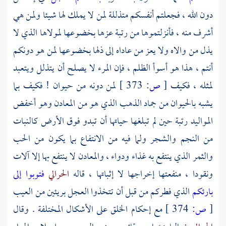
دون الله ، فجعلتم أنفسكم متذللة لمن لا يملك لها شيئا ولمن هي
أشرف منه ، فأنزلتموها من رتبة عزها بخضوعها لمولاها الذي لا
يذل من والاه ولا يعز من عاداه إلى ذلها بخضوعها لمن هو دونكم
أنتم ، هذا هو أسوأ الظلم ، فإن المرء لا يصلح أن يتذلل ويتعبد
لمثله ، فكيف
[
ص:
373 ]
لمن دونه من حيوان ! فكيف بما
يشبه بالحيوان من جماد الذهب الذي هو من المعادن وهو أخفض
المواليد رتبة حين لم تبلغها حياتها أن تبدو فوق الأرض كالنبات
من النجم والشجر ولما فيه من الانتفاع بما يكون من الحب
والثمر الذي ينتفع به غذاء ودواء ، والمعادن لا ينتفع بها إلا آلات
ونقودا ، منفعتها إخراجها لا إثباتها ، قاله
الحرالي
فتوبوا إلى
بارئكم
الذي فطركم من قبل أن تتخذوا العجل بريئين من العيب
[
ص:
374 ]
مع إحكام الخلق على الأشكال المختلفة . وقال