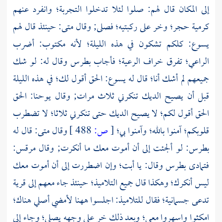
إلى المكان قال لهم: صلوا لئلا تدخلوا التجربة؛ وانفرد عنهم
كرمية حجر؛ وخر على ركبتيه؛ فصلى; وقال
متى:
حينئذ قال لهم
يسوع: كلكم تشكون في هذه الليلة؛ لأنه مكتوب: أضرب
الراعي؛ تفرق خراف الرعية؛ فأجاب
بطرس
وقال له: لو شك
جميعهم لم أشك أنا؛ قال له يسوع: الحق أقول لك؛ في هذه الليلة
قبل أن يصيح الديك تنكرني ثلاث مرات; وقال
يوحنا:
الحق
الحق أقول لكم؛ لا يصيح الديك حتى تنكرني ثلاثا؛ لا تضطرب
قلوبكم؛ آمنوا بالله؛ وآمنوا بي؛
[
ص:
488 ]
وقال
متى:
قال له
بطرس:
لو ألجئت إلى أن أموت معك ما أنكرت; وقال
مرقس:
فتمادى
بطرس
وقال: يا أبت؛ وإن اضطررت إلى أن أموت معك
ليس أنكرك؛ وهكذا قال جميع التلاميذ؛ حينئذ جاء معهم إلى قرية
تدعى
جسمانية؛
فقال للتلاميذ: اجلسوا ههنا لأمضي أصلي هناك؛
امكثوا واسهروا معي؛ وبعد ذلك خر على وجهه يصلي؛ وجاء إلى