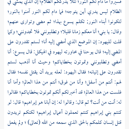
فسيروا ما دام لكم النور؛ لئلا يدرككم الظلام؛ إن الذي يمشي في
الظلام ليس يدري أين يتوجه؛ فما دام لكم النور آمنوا بالنور؛
لتكونوا أبناء النور; تكلم يسوع بهذا؛ ثم مضى وتوارى عنهم؛
وقال: يا بني؛ أنا معكم زمانا قليلا؛ وتطلبونني فلا تجدونني؛ وكما
قلت لليهود: إن الموضع الذي أمضي إليه أنا؛ لستم تقدرون على
المضي إليه؛ قال
يوحنا
في محاورته ليهود في الهيكل: قال يسوع: أنا
أمضي وتطلبونني وتموتون بخطاياكم؛ وحيث أنا أذهب لستم
تقدرون على إتيانه؛ فقال اليهود: لعله يريد أن يقتل نفسه؛ فقال
لهم: أنتم من أسفل؛ وأنا من فوق؛ أنتم من هذا العالم؛ وأما أنا
فلست من هذا العالم؛ قد أخبرتكم أنكم تموتون بخطاياكم؛ فقالوا
له: أنت من أنت؟ ثم قال: وقالوا له: إن أبانا هو
إبراهيم؛
قال: لو
كنتم بني
إبراهيم
كنتم تعملون أعمال
إبراهيم؛
لكنكم تريدون
قتل إنسان كلمكم بالحق الذي سمعه من الله (تعالى) ؛ ولم يفعل