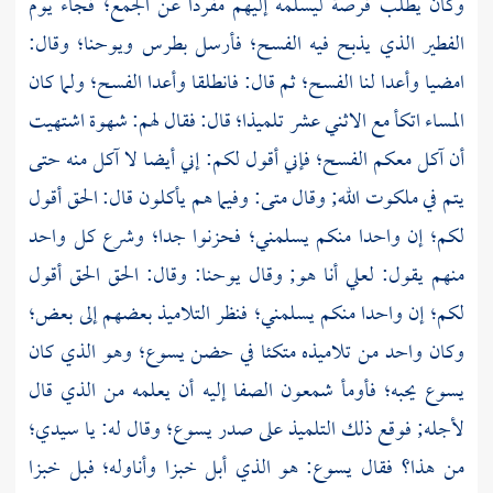
وكان يطلب فرصة ليسلمه إليهم مفردا عن الجمع؛ فجاء يوم
الفطير الذي يذبح فيه الفسح؛ فأرسل
بطرس
ويوحنا؛
وقال:
امضيا وأعدا لنا الفسح؛ ثم قال: فانطلقا وأعدا الفسح؛ ولما كان
المساء اتكأ مع الاثني عشر تلميذا؛ قال: فقال لهم: شهوة اشتهيت
أن آكل معكم الفسح؛ فإني أقول لكم: إني أيضا لا آكل منه حتى
يتم في ملكوت الله; وقال
متى:
وفيما هم يأكلون قال: الحق أقول
لكم؛ إن واحدا منكم يسلمني؛ فحزنوا جدا؛ وشرع كل واحد
منهم يقول: لعلي أنا هو; وقال
يوحنا:
وقال: الحق الحق أقول
لكم؛ إن واحدا منكم يسلمني؛ فنظر التلاميذ بعضهم إلى بعض؛
وكان واحد من تلاميذه متكئا في حضن يسوع؛ وهو الذي كان
يسوع يحبه؛ فأومأ
شمعون الصفا
إليه أن يعلمه من الذي قال
لأجله; فوقع ذلك التلميذ على صدر يسوع؛ وقال له: يا سيدي؛
من هذا؟ فقال يسوع: هو الذي أبل خبزا وأناوله؛ فبل خبزا