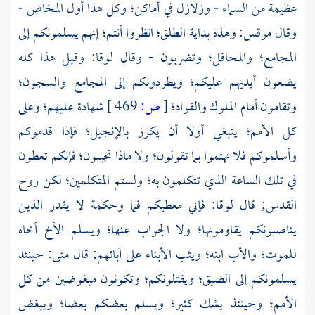
عظيمة من السماء - وزلازل في أماكن؛ وكل هذا أول المخاض -
وقال
مرقس:
وهذه بداية الطلق؛ انظروا أنتم؛ إنهم يسلمونكم إلى
المجامع؛ والمحافل؛ وتضربون - وقال
لوقا:
وقبل هذا كله
يضعون أيديهم عليكم؛ ويطردونكم إلى المجامع والسجون؛
وتقامون أمام الملوك والقواد؛
[
ص:
469 ]
شهادة عليهم؛ وعلى
كل الأمم؛ ينبغي أولا أن يكرز بالإنجيل؛ فإذا قدموكم
وأسلموكم فلا تهتموا بما تقولون؛ ولا ماذا تجيبون؛ فإنكم تعطون
في تلك الساعة الذي تتكلمون به؛ ولستم المتكلمين؛ لكن روح
القدس; قال
لوقا:
فإني معطيكم فما وحكمة لا يقدر الذين
يناصبونكم يقاومونها؛ ولا الجواب عنها؛ ويسلم الأخ أخاه
للموت؛ والأب ابنه؛ ويثب الأبناء على آبائهم; قال
متى:
حينئذ
يسلمونكم إلى الضيق؛ ويقتلونكم؛ وتكونون مبغوضين من كل
الأمم؛ وحينئذ يشك كثير؛ ويسلم بعضكم بعضا؛ ويبغض