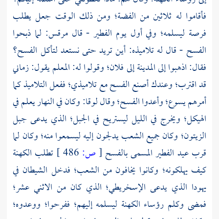
فأقاموا له ثلاثين من الفضة؛ ومن ذلك الوقت جعل يطلب
فرصة ليسلمه؛ وفي أول يوم الفطير - قال
مرقس:
لما ذبحوا
الفسح - قال له تلاميذه: أين تريد حتى نستعد لتأكل الفسح؟
فقال: اذهبوا إلى المدينة إلى فلان؛ وقولوا له: المعلم يقول: زماني
قد اقترب؛ وعندك أصنع الفسح مع تلاميذي؛ ففعل التلاميذ كما
أمرهم يسوع؛ وأعدوا الفسح؛ وقال
لوقا:
وكان في النهار يعلم في
الهيكل؛ ويخرج في الليل ليستريح في الجبل؛ الذي يدعى جبل
الزيتون؛ وكان جميع الشعب يدلجون إليه ليسمعوا منه؛ وكان لما
قرب عيد الفطير المسمى بالفسح
[
ص:
486 ]
تطلب الكهنة
كيف يهلكونه؛ وكانوا يخافون من الشعب؛ فدخل الشيطان في
يهودا
الذي يدعى
الإسخريطي؛
الذي كان من الاثني عشر؛
فمضى وكلم رؤساء الكهنة ليسلمه إليهم؛ ففرحوا؛ ووعدوه؛