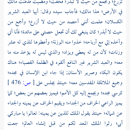
تزرع؛ وتجمع من حيث لا تبذر؛ فخفت؛ ومضيت فدفنت مالك
في الأرض؛ هذا مالك؛ فأجاب سيده وقال: أيها العبد الشرير
الكسلان؛ علمت أنني أحصد من حيث لا أزرع؛ وأجمع من
حيث لا أبذر؛ كان ينبغي لك أن تجعل حصتي على مائدة؛ فأنا آتي
وآخذه إلي مع أرباحه؛ خذوا منه الوزنة؛ وأعطوها للذي له عشر
وزنات؛ لأن من له يعطى ويزاد؛ والذي ليس له يؤخذ منه ما
معه؛ والعبد الشرير غير النافع ألقوه في الظلمة القصياء؛ هناك
يكون البكاء وصرير الأسنان; إذا جاء ابن الإنسان في مجده؛
وجميع الملائكة المقدسين معه؛ حينئذ يجلس على
[
ص:
476 ]
كرسي مجده؛ ويجمع إليه كل الأمم؛ فيميز بعضهم من بعض؛ كما
يميز الراعي الخراف من الجداء؛ ويقيم الخراف عن يمينه والجداء
عن شماله؛ حينئذ يقول الملك للذين عن يمينه: تعالوا يا مباركي
أبي؛ رثوا الملك المعد لكم من قبل إنشاء العالم؛ جعت