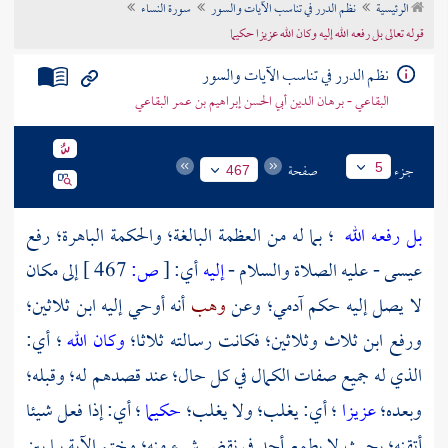
الرئيسية
نظم الدرر في تناسب الآيات والسور
سورة النساء
تراجم الأعلام
قوله تعالى بل رفعه الله إليه وكان الله عزيزا حكيما
نظم الدرر في تناسب الآيات والسور
البقاعي - برهان الدين أبي الحسن إبراهيم بن عمر البقاعي
جزء
صفحة
5
467
بل رفعه الله
؛ بما له من العظمة البالغة؛ والحكمة الباهرة؛ رفع
عيسى
- عليه الصلاة والسلام -
إليه
أي:
[
ص:
467 ]
إلى مكان
لا يصل إليه حكم آدمي؛ وعن
وهب
أنه أوحي إليه ابن ثلاثين؛
ورفع ابن ثلاث وثلاثين؛ فكانت رسالته ثلاثا؛
وكان الله
؛ أي:
الذي له جميع صفات الكمال في كل حال؛ عند قصدهم له؛ وقبله؛
وبعده؛
عزيزا
؛ أي: يغلب؛ ولا يغلب؛
حكيما
؛ أي: إذا فعل شيئا
أتقنه؛ بحيث لا يطمع أحد في نقض شيء منه؛ وختم الآية بما بين