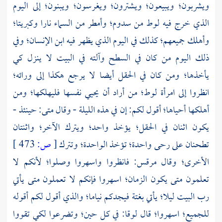
ويشربون؛ ويبيعون؛ ويشترون؛ ويغرسون؛ ويبنون؛ إلى اليوم
الذي خرج فيه
لوط
من
سدوم؛
وأمطر من السماء نارا وكبريتا؛
وأهلك جميعهم؛ كذلك في اليوم الذي يظهر فيه ابن الإنسان؛ وفي
ذلك اليوم من كان في السطح وآلته في البيت لا ينزل كي
يأخذها؛ ومن كان في الحقل أيضا لا يرجع هكذا إلى ورائه؛
انظروا إلى
امرأة لوط؛
من أراد أن يحيي نفسها فليهلكها؛ ومن
أهلكها أحياها؛ أقول لكم: إن في هذه الليلة - وقال
متى:
حينئذ -
يكون اثنان في الحقل؛ يؤخذ واحد؛ ويترك الآخر؛ واثنتان
تطحنان على رحى واحدة؛ تؤخذ الواحدة؛ وتترك
[
ص:
473 ]
الأخرى؛ وقال
مرقس:
فانظروا واسهروا وصلوا؛ لأنكم لا
تعلمون متى يكون الزمان؛ اسهروا فإنكم لا تعملون متى يأتي
رب البيت ليلا؛ يأتي بغتة فيجدكم نياما؛ والذي أقول لكم أقوله
للجميع؛ اسهروا؛ قال
لوقا:
في كل حين؛ وتضرعوا لكي تقووا