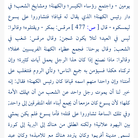
يومين - واجتمع رؤساء الكيسر؛ والكهنة؛ ومشايخ الشعب؛ في
دار رئيس الكهنة؛ الذي يقال له
قيافا؛
فتشاوروا على يسوع
ليمسكوه - قال
[
ص:
477 ]
مرقس:
بمكر - ويقتلوه؛ وقالوا:
ليس في العيد؛ لئلا يكون شجن; وقال
مرقس:
شغب في
الشعب; وقال
يوحنا:
فجمع عظماء الكهنة الفريسيين محفلا؛
وقالوا: ماذا نصنع إذا كان هذا الرجل يعمل آيات كثيرة؛ وإن
تركناه هكذا فسيؤمن به جميع الناس؛ وتأتي
الروم
فتتغلب على
أمتنا؛ وإن واحدا منهم اسمه
قيافا
كان رئيس الكهنة؛ فقال: إنه
خير لنا أن يموت رجل واحد عن الشعب من أن تهلك الأمة
كلها؛ لأن يسوع كان مزمعا أن يجمع أبناء الله المتفرقين إلى واحد;
وفي تلك الساعة تشاوروا على قتله؛ فأما يسوع فلم يكن يمشي
بين اليهود علانية؛ ولكنه انطلق من هناك إلى البرية إلى كورة
تسمى
مدينة أفريم؛
وكان يتردد هناك مع تلاميذه؛ وكان عيد