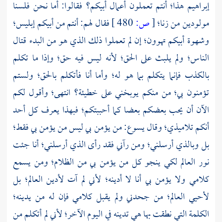
إبراهيم
هذا؛ أنتم تعملون أعمال أبيكم؟ فقالوا: أما نحن فلسنا
مولودين من زنا؛
[
ص:
480 ]
فقال لهم: أنتم من أبيكم إبليس؛
وشهوة أبيكم تهوون؛ إن لم تعملوا ذلك الذي هو من البدء قتال
الناس؛ ولم يلبث على الحق؛ لأنه ليس فيه حق؛ وإذا ما تكلم
بالكذب فإنما يتكلم بما هو له؛ وأما أنا فأتكلم بالحق؛ ولستم
تؤمنون بي؛ من منكم يوبخني على خطيئة؟ انتهى؛ وأقول لكم
الآن أن يحب بعضكم بعضا كما أحببتكم؛ فبهذا يعرف كل أحد
أنكم تلاميذي؛ وقال يسوع: من يؤمن بي ليس من يؤمن بي فقط؛
بل وبالذي أرسلني؛ ومن رآني فقد رأى الذي أرسلني؛ أنا جئت
نور العالم لكي ينجو كل من يؤمن بي من الظلام؛ ومن يسمع
كلامي ولا يؤمن بي أنا لا أدينه؛ لأني لم آت لأدين العالم؛ بل
لأحيي العالم؛ من جحدني ولم يقبل كلامي فإن له من يدينه؛
الكلمة التي نطقت بها هي تدينه في اليوم الآخر؛ لأني لم أتكلم من