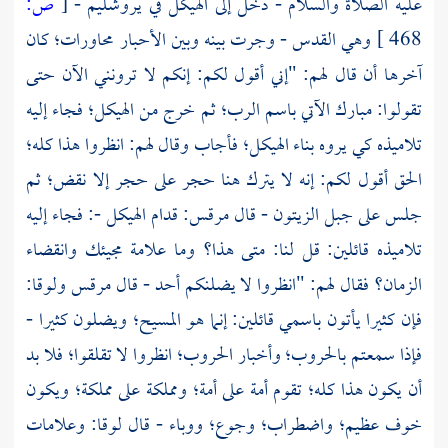
عليه الصلاة والسلام - دخل إلى الهيكل في
يروشليم
-
[
ص:
468 ]
وهي
القدس
- وجرت بينه وبين الأحبار محاورات؛ كان
آخرها أن قال لهم: "إني أقول لكم: إنكم لا ترونني الآن حتى
تقولوا: مبارك الآتي باسم الرب؛ ثم خرج من الهيكل؛ فجاء إليه
تلاميذه كي يروه بناء الهيكل؛ فأجاب وقال لهم: انظروا هذا كله؛
الحق أقول لكم: إنه لا يترك هنا حجر على حجر إلا نقض؛ ثم
جلس على
جبل الزيتون
- قال
مرقس:
قدام الهيكل -: فجاء إليه
تلاميذه قائلين: قل لنا: متى هذا؟ وما علامة مجيئك وانقضاء
الزمان؟ فقال لهم: "انظروا لا يضلنكم أحد - قال
مرقس
ولوقا:
فإن كثيرا يأتون باسمي قائلين: إنما هو المسيح؛ ويضلون كثيرا -
فإذا سمعتم بالحروب؛ وأخبار الحروب؛ انظروا لا تقلقوا؛ فلا بد
أن يكون هذا كله؛ تقوم أمة على أمة؛ ومملكة على مملكة؛ ويكون
خوف عظيم؛ واضطراب؛ وجوع؛ ووباء - قال
لوقا:
وعلامات