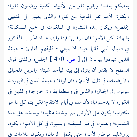
بعضكم بعضا؛ ويقوم كثير من الأنبياء الكذبة ويضلون كثيرا؛
وبكثرة الأمم تقل المحبة من كثير؛ والذي يصبر إلى المنتهى
يخلص؛ ويكرز بهذه البشارة في الملكوت في جميع المسكونة؛
بشهادة لكل الأمم; قال
مرقس:
فإذا رأيتم فساد الحراب المذكور
في دانيال النبي قائما حيث لا ينبغي - فليفهم القارئ - حينئذ
الذين تهودوا يهربون إلى
[
ص:
470 ]
الجليل؛
والذي فوق
السطح لا يقدر أن ينزل إلى بيته ليأخذ شيئا؛ والويل للحبالى
والمرضعات في تلك الأيام; وقال
لوقا:
وحينئذ الذين في اليهودية
يهربون إلى الجبال؛ والذين في وسطها يفرون خارجا؛ والذين في
الكورة لا يدخلونها؛ لأن هذه في أيام الانتقام؛ لكي يتم كل ما هو
مكتوب؛ يكون على الأرض ضر وشدة عظيمة؛ وسخط على هذا
الشعب؛ ويقعون في فم السيف؛ ويسبون في كل الأمم؛ ويكون
يروشليم
موطئ الأمم؛ حتى يكمل الزمان؛ وتكون علامات في