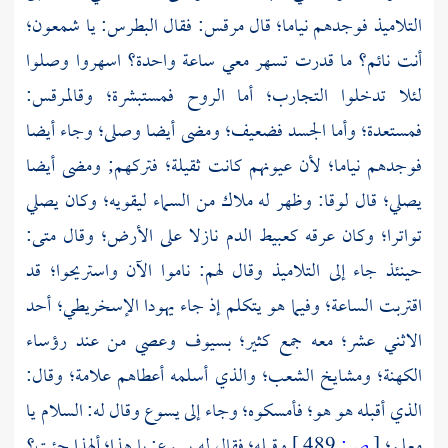
التلاميذ فوجدهم نياما؛ قال
مرقس:
فقال
البطرس:
يا
شمعون؛
أنت نائم؟ ما قدرت تسهر معي ساعة واحدة؟ اسهروا وصلوا
لئلا تدخلوا التجارب؛ أما الروح فمستبشرة؛ وقال
مرقس:
فمستعدة؛ وأما الجسد فضعيف؛ ومضى أيضا وصلى؛ وجاء أيضا
فوجدهم نياما؛ لأن عيونهم كانت ثقيلة؛ فتركهم; ومضى أيضا
يصلي؛ قال
لوقا:
وظهر له ملاك من السماء ليقويه؛ وكان يصلي
تواترا؛ وكان عرقه كعبيط الدم نازلا على الأرض؛ وقال
متى:
حينئذ جاء إلى التلاميذ وقال لهم: ناموا الآن واستريحوا؛ قد
اقتربت الساعة؛ وفيما هو يتكلم إذ جاء
يهودا الإسخريطي؛
أحد
الاثني عشر؛ معه جمع كثير؛ بسيوف وعصي من عند رؤساء
الكهنة؛ ومشايخ الشعب؛ والذي أسلمه أعطاهم علامة؛ وقال:
الذي أقبله هو هو؛ فأمسكوه؛ وجاء إلى يسوع وقال له: السلام يا
معلم؛
[
ص:
489 ]
وقبله؛ فقال له يسوع: يا هذا؛ ألهذا جئت؟