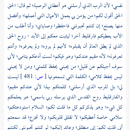
نفسي؛ لأن الرب الذي أرسلني هو أعطاني الوصية؛ ثم قال: الحق
الحق أقول لكم؛ من يؤمن بي يعمل الأعمال التي أعملها؛ وأفضل
منها يصنع؛ إن كنتم تحبونني فاحفظوا وصاياي؛ وأنا أطلب من
الأب يعطيكم فارقليط آخر؛ ليثبت معكم إلى الأبد - روح الحق
الذي لم يطق العالم أن يقبلوه؛ لأنهم لم يروه؛ ولم يعرفوه؛ وأنتم
تعرفونه؛ لأنه مقيم عندكم؛ وهو فيكم؛ لست أدعكم يتامى؛ لأني
سوف أجيئكم عن قليل؛ من يحبني يحفظ كلمتي؛ ومن لا يحبني
ليس يحفظ كلامي؛ الكلمة التي تسمعونها
[
ص:
481 ]
ليست
لي؛ بل للرب الذي أرسلني؛ كلمتكم بهذا لأني عندكم مقيم؛
والفارقليط روح القدس الذي يرسله ربي باسمي؛ هو يعلمكم
كل شيء؛ وهو يذكركم كل ما قلت لكم؛ السلام استودعتكم؛
سلامي خاصة أعطيكم؛ لا تقلق قلوبكم؛ ولا تجزع؛ قد سمعتم
أني قلت لكم: إني منطلق؛ وعائد إليكم؛ لو كنتم تحبونني لكنتم