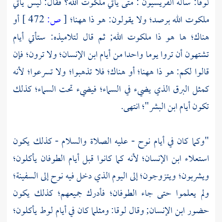
لوقا:
سأله الفريسيون : متى يأتي ملكوت الله؟ فقال: ليس يأتي
ملكوت الله برصد؛ ولا يقولون: هو ذا ههنا؛
[
ص:
472 ]
أو
هناك؛ ها هو ذا ملكوت الله; ثم قال لتلاميذه: ستأتي أيام
تشتهون أن تروا يوما واحدا من أيام ابن الإنسان؛ ولا ترون؛ فإن
قالوا لكم: هو ذا ههنا؛ أو هناك؛ فلا تذهبوا؛ ولا تسرعوا؛ لأنه
كمثل البرق الذي يضيء في السماء؛ فيضيء تحت السماء؛ كذلك
تكون أيام ابن البشر"؛ انتهى.
"وكما كان في أيام
نوح
- عليه الصلاة والسلام - كذلك يكون
استعلاء ابن الإنسان؛ لأنه كما كانوا قبل أيام الطوفان يأكلون؛
ويشربون؛ ويتزوجون؛ إلى اليوم الذي دخل فيه
نوح
إلى السفينة؛
ولم يعلموا حتى جاء الطوفان؛ فأدرك جميعهم؛ كذلك يكون
حضور ابن الإنسان; وقال
لوقا:
ومثلما كان في أيام
لوط
يأكلون؛