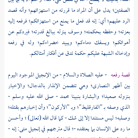
الصفتين؛ يدل على أن المراد ما قررته من استهزائهم؛ وأنه قصد
الرد عليهم؛ أي: إنه قد فعل ما يمنع من استهزائكم؛ فرفعه إليه
بعزته؛ وحفظه بحكمته؛ وسوف ينزله ببالغ قدرته؛ فيردكم عن
أهوائكم؛ ويسفك دماءكم؛ ويبيد خضراءكم؛ وله في رفعه
وإدخاله الشبهة عليكم حكمة تدق عن أفكار أمثالكم.
قصة رفعه
- عليه الصلاة والسلام - من الإنجيل الموجود اليوم
بين أظهر النصارى؛ وهي تتضمن الإنذار بالدجال؛ والإخبار
بنزوله صعيدا؛ والبشارة بنبينا
محمد
- صلى الله عليه وسلم -
الذي وصفه بـ "الفارقليط"؛ وبـ "الأركون"؛ وأن إخبارهم بقتله؛
وصلبه؛ ليس مستندا إلا إلى شك - كما قال الله (تعالى) ؛ وأحسن
ما رد على الإنسان بما يعتقده -؛ قال مترجمهم في إنجيل متى: إنه -