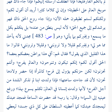
لم يأتكم الفارقليط؛ فإذا انطلقت أرسلته إليكم؛ فإذا جاء ذاك فهو
موبخ العالم على الخطيئة؛ وإن لي كلاما كثيرا أريد أن أقول لكم؛
ولكنكم لستم تطيقون حمله الآن؛ وإذا جاء روح الحق ذاك فهو
يرشدكم إلى جميع الحق؛ لأنه ليس ينطق من عنده؛ بل يتكلم بكل
ما يسمع؛ ويخبركم بما يأتي؛ وهو
[
ص:
483 ]
مجدني لأنه يأخذ
مما هو لي؛ ويخبركم قليلا ولا ترونني؛ وقليلا وترونني؛ قالوا: ما
هذا القليل الذي يقول؟ فقال لهم: أفي هذا يراطن بعضكم بعضا؟
الحق أقول لكم؛ إنكم تبكون وتنوحون؛ والعالم يفرح؛ وأنتم
تحزنون؛ لكن حزنكم يؤول إلى فرح؛ كالمرأة إذا حضر ولادها
تحزن؛ لأن قد جاءت ساعتها؛ فإذا ولدت ابنا لم تذكر الشدة من
أجل الفرح؛ لأنها ولدت إنسانا في العالم; تكلم يسوع بهذا؛ ورفع
عينيه إلى السماء؛ وقال: يا رب؛ قد حضرت الساعة فمجد عبدك
ليمجدك عبدك؛ كما أعطيته السلطان على كل ذي جسد؛ ليعطي