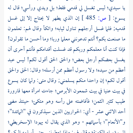
يا سيدي؛ ليس تغسل لي قدمي فقط؛ بل ويدي ورأسي؛ قال له
يسوع:
[
ص:
485 ]
إن الذي يطهر لا يحتاج إلا إلى غسل
قدميه; فلما غسل أرجلهم تناول ثيابه؛ واتكأ وقال لهم: تعلمون
ما صنعت بكم؟ أنتم تدعونني معلما وربا؛ وما أحسن ما تقولون!
فإذا كنت أنا معلمكم وربكم قد غسلت أقدامكم فأنتم أحرى أن
يغسل بعضكم أرجل بعض؛ والحق الحق أقول لكم! ليس عبد
أعظم من سيده؛ ولا رسول أعظم ممن أرسله؛ وقال: الحق والحق
أقول لكم؛ إن واحدا منكم يسلمني; وقال
متى:
ولما كان يسوع
في بيت عنيا في بيت
شمعون الأبرص؛
جاءت امرأة معها قارورة
طيب كثير الثمن؛ فأفاضته على رأسه وهو متكئ؛ حينئذ مضى
أحد الاثني عشر - أي: الحواريين الذين سيذكرون في "المائدة"؛
و"الأنعام"؛ بأسمائهم - وهو الذي يقال له
يهودا الإسخريطي؛
إلى رؤساء الكهنة؛ وقال لهم: ماذا تعطونني حتى أسلمه إليكم؟