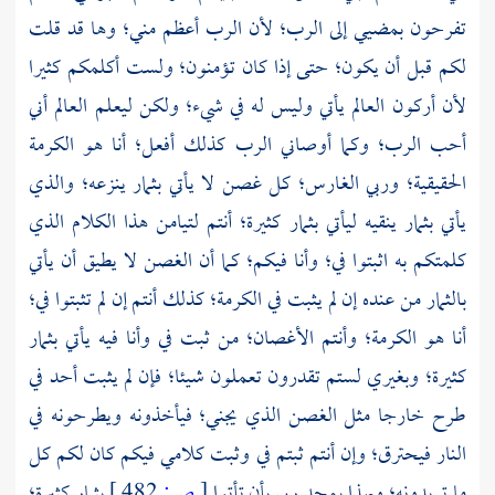
تفرحون بمضيي إلى الرب؛ لأن الرب أعظم مني؛ وها قد قلت
لكم قبل أن يكون؛ حتى إذا كان تؤمنون؛ ولست أكلمكم كثيرا
لأن أركون العالم يأتي وليس له في شيء؛ ولكن ليعلم العالم أني
أحب الرب؛ وكما أوصاني الرب كذلك أفعل؛ أنا هو الكرمة
الحقيقية؛ وربي الغارس؛ كل غصن لا يأتي بثمار ينزعه؛ والذي
يأتي بثمار ينقيه ليأتي بثمار كثيرة؛ أنتم لتيامن هذا الكلام الذي
كلمتكم به اثبتوا في؛ وأنا فيكم؛ كما أن الغصن لا يطيق أن يأتي
بالثمار من عنده إن لم يثبت في الكرمة؛ كذلك أنتم إن لم تثبتوا في؛
أنا هو الكرمة؛ وأنتم الأغصان؛ من ثبت في وأنا فيه يأتي بثمار
كثيرة؛ وبغيري لستم تقدرون تعملون شيئا؛ فإن لم يثبت أحد في
طرح خارجا مثل الغصن الذي يجني؛ فيأخذونه ويطرحونه في
النار فيحترق؛ وإن أنتم ثبتم في وثبت كلامي فيكم كان لكم كل
ما تريدونه؛ وبهذا يمجد ربي بأن تأتوا
[
ص:
482 ]
بثمار كثيرة؛