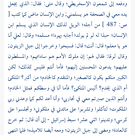
ودفعه إلى
شمعون الإسخريطي؛
وقال
متى:
فقال: الذي يجعل
يده معي في الصحفة هو يسلمني; وابن الإنسان ماض كما كتب
[
ص:
487 ]
من أجله؛ الويل لذلك الإنسان الذي يسلم ابن
الإنسان؛ حبذا له لو لم يولد؛ أجابه
يهودا؛
مسلمه؛ وقال: لعلي أنا
هو يا معلم؛ قال: أنت؛ قال: فسبحوا وخرجوا إلى
جبل الزيتون;
وقال
لوقا:
فقال لهم: إن ملوك الأمم هم ساداتهم؛ والمسلطون
عليهم؛ يدعون المحسنين إليهم؛ فأما أنتم فليس كذلك؛ لكن
الكبير منكم يكون كالصغير؛ والمتقدم كالخادم؛ من أكبر؟ المتكئ
أم الذي يخدم؟ أليس المتكئ؟ فأما أنا في وسطكم فمثل الخادم؛
وأنتم الذين صبرتم معي في تجاربي؛ وأنا أعد لكم كما وعدني ربي
الملكوت؛ لتأكلوا وتشربوا على مائدتي في ملكوتي؛ وتجلسوا على
كرسي؛ وتدينوا اثني عشر؛ سبط إسرائيل - إلى أن قال: ثم خرج
كالعادة؛ ومضى إلى
جبل الزيتون؛
ومعه أيضا تلاميذه؛ فلما انتهى