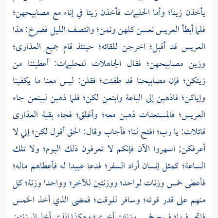
يأخذن زيتا؛ وأما الحليمات فأخذن زيتا في إناء مع مصابيحهن؛
فلما أبطأ العريس نعسن كلهن ونمن؛ وانتصف الليل فصرخ: هذا
العريس قد أقبل؛ اخرجن للقائه؛ حينئذ قام جميع العذارى؛
وزين مصابيحهن؛ فقال الجاهلات للحليمات: أعطيننا من
زيتكن؛ فإن مصابيحنا قد طفئت؛ فقلن: ليس معنا ما يكفينا
وإياكن؛ فاذهبن إلى الباعة وابتعن لكن؛ فلما ذهبن ليبتعن جاء
العريس؛ فالمستعدات ذهبن معه؛ وأغلق؛ فجاء بقية العذارى
قائلات: يا رب؛ افتح لنا؛ فأجاب وقال: الحق أقول لكن؛ إني لا
أعرفكن; اسهروا الآن فإنكم لا تعرفون ذلك اليوم؛ ولا تلك
الساعة؛ كمثل إنسان أراد السفر؛ فدعا عبيدا له فأعطاهم ماله؛
فأعطى خمس وزنات لواحد؛ ووزنتين للآخر؛ وواحدا وزنة؛ كل
منهم على قدر قوته؛ وسافر للوقت؛ فمضى الذي أخذ الخمس
فاتجر فيها؛ فربح خمس وزنات أخرى؛ وهكذا الذي أخذ الوزنتين