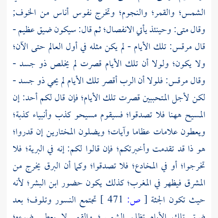
الشمس؛ والقمر؛ والنجوم؛ وتخرج نفوس أناس من الخوف;
وقال
متى:
وحينئذ يأتي الانفصال؛ ثم قال: سيكون ضيق عظيم -
قال
مرقس:
تلك الأيام - لم يكن مثله في أول العالم حتى الآن؛
ولا يكون؛ ولولا أن تلك الأيام قصرت لم يخلص ذو جسد -
وقال
مرقس:
فلولا أن الرب أقصر تلك الأيام لم يحي ذو جسد -
لكن لأجل المتحببين قصرت تلك الأيام؛ فإن قال لكم أحد: إن
المسيح ههنا فلا تصدقوا؛ فسيقوم مسيحو كذب وأنبياء كذبة؛
ويعطون علامات عظاما وآيات؛ ويضلون المختارين إن قدروا؛
هو ذا قد تقدمت وأخبرتكم؛ فإن قالوا لكم: إنه في البرية؛ فلا
تخرجوا؛ أو في المخادع؛ فلا تصدقوا؛ وكما أن البرق يخرج من
المشرق فيظهر في المغرب؛ كذلك يكون حضور ابن البشر؛ لأنه
حيث تكون الجثة
[
ص:
471 ]
تجتمع النسور وتلوف؛ بعد
ضيق تلك الأيام تظلم الشمس؛ والقمر لا يعطي ضوءه؛