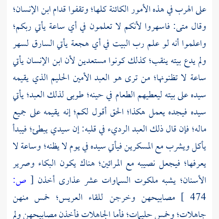
على الهرب في هذه الأمور الكائنة كلها؛ وتقفوا قدام ابن الإنسان؛
وقال
متى:
فاسهروا لأنكم لا تعلمون في أي ساعة يأتي ربكم؛
واعلموا أنه لو علم رب البيت في أي هجعة يأتي السارق لسهر
ولم يدع بيته ينقب؛ كذلك كونوا مستعدين لأن ابن الإنسان يأتي
ساعة لا تظنونها؛ من ترى هو العبد الأمين الحليم الذي يقيمه
سيده على بيته ليعطيهم الطعام في حينه؛ طوبى لذلك العبد؛ يأتي
سيده فيجده يعمل هكذا؛ الحق أقول لكم؛ إنه يقيمه على جميع
ماله؛ فإن قال ذلك العبد الرديء في قلبه: إن سيدي يبطئ؛ فيبدأ
يأكل ويشرب مع المسكرين فيأتي سيده في يوم لا يظنه؛ وساعة لا
يعرفها؛ فيجعل نصيبه مع المرائين؛ هناك يكون البكاء وصرير
الأسنان؛ يشبه ملكوت السماوات عشر عذارى أخذن
[
ص:
474 ]
مصابيحهن وخرجن للقاء العريس؛ خمس منهن
جاهلات؛ وخمس حليمات؛ فأما الجاهلات فأخذن مصابيحهن ولم