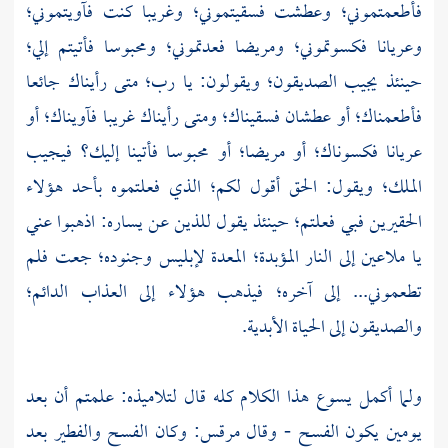
فأطعمتموني؛ وعطشت فسقيتموني؛ وغريبا كنت فآويتموني؛
وعريانا فكسوتموني؛ ومريضا فعدتموني؛ ومحبوسا فأتيتم إلي؛
حينئذ يجيب الصديقون؛ ويقولون: يا رب؛ متى رأيناك جائعا
فأطعمناك؛ أو عطشان فسقيناك؛ ومتى رأيناك غريبا فآويناك؛ أو
عريانا فكسوناك؛ أو مريضا؛ أو محبوسا فأتينا إليك؟ فيجيب
الملك؛ ويقول: الحق أقول لكم؛ الذي فعلتموه بأحد هؤلاء
الحقيرين فبي فعلتم؛ حينئذ يقول للذين عن يساره: اذهبوا عني
يا ملاعين إلى النار المؤبدة؛ المعدة لإبليس وجنوده؛ جعت فلم
تطعموني... إلى آخره؛ فيذهب هؤلاء إلى العذاب الدائم؛
والصديقون إلى الحياة الأبدية.
ولما أكمل يسوع هذا الكلام كله قال لتلاميذه: علمتم أن بعد
يومين يكون الفسح - وقال
مرقس:
وكان الفسح والفطير بعد