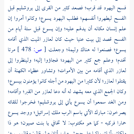
فسح اليهود قد قرب؛ فصعد كثير من القرى إلى
يروشليم
قبل
الفسح ليطهروا أنفسهم؛ فطلب اليهود يسوع؛ وكانوا أمروا إن
علم إنسان مكانه أن يدلهم عليه؛ وإن يسوع قبل ستة أيام من
الفسح قصد إلى بيت عنيا حيث كان
لعازر
الميت الذي أقامه
يسوع؛ فصنعوا له هناك وليمة؛ وجعلت
[
ص:
478 ]
مرتا
تخدم؛ وعلم جمع كثير من اليهود؛ فجاؤوا إليه؛ ولينظروا إلى
لعازر
الذي أقامه من بين الأموات؛ وتشاور عظماء الكهنة أن
يقتلوا
لعازر؛
لأن كثيرا من اليهود من أجله كانوا يؤمنون بيسوع؛
وكان الجمع الذي معه يشهد له أنه دعا
لعازر
من القبر؛ وأقامه؛
ومن الغد سمعوا أن يسوع يأتي إلى
يروشليم؛
فخرجوا للقائه
يصرخون: مبارك الآتي باسم الرب ملك إسرائيل؛ ووجد يسوع
حمارا فركبه - كما هو مكتوب: لا تخافي يا
بنت صيون؛
هو ذا
ملكك يأتيك راكبا على جحش - ابن أتان - ثم قال: وقال يسوع: