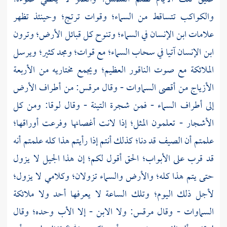
والكواكب تتساقط من السماء؛ وقوات ترتج؛ وحينئذ تظهر
علامات ابن الإنسان في السماء؛ وتنوح كل قبائل الأرض؛ وترون
ابن الإنسان آتيا في سحاب السماء؛ مع قوات؛ ومجد كثير؛ ويرسل
الملائكة مع صوت الناقور العظيم؛ ويجمع مختاريه من الأربعة
الأزياج من أقصى السماوات - وقال
مرقس:
من أطراف الأرض
إلى أطراف السماء - فمن شجرة التينة - وقال
لوقا:
ومن كل
الأشجار - تعلمون المثل؛ إذا لانت أغصانها وفرعت أوراقها؛
علمتم أن الصيف قد دنا؛ كذلك أنتم إذا رأيتم هذا كله علمتم أنه
قد قرب على الأبواب؛ الحق أقول لكم؛ إن هذا الجيل لا يزول
حتى يتم هذا كله؛ والأرض والسماء تزولان؛ وكلامي لا يزول؛
لأجل ذلك اليوم؛ وتلك الساعة لا يعرفها أحد ولا ملائكة
السماوات - وقال
مرقس:
ولا الابن - إلا الأب وحده؛ وقال