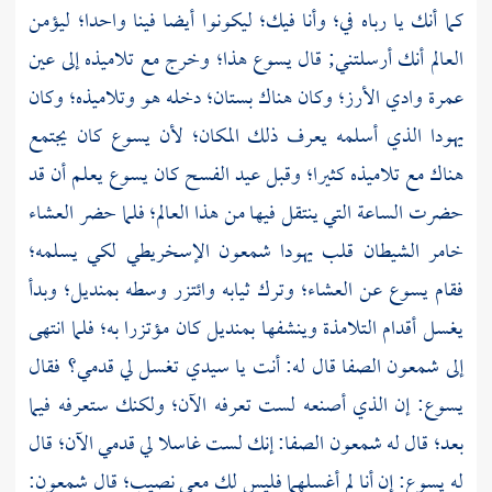
كما أنك يا رباه في؛ وأنا فيك؛ ليكونوا أيضا فينا واحدا؛ ليؤمن
العالم أنك أرسلتني; قال يسوع هذا؛ وخرج مع تلاميذه إلى عين
عمرة وادي الأرز؛ وكان هناك بستان؛ دخله هو وتلاميذه؛ وكان
يهودا
الذي أسلمه يعرف ذلك المكان؛ لأن يسوع كان يجتمع
هناك مع تلاميذه كثيرا؛ وقبل عيد الفسح كان يسوع يعلم أن قد
حضرت الساعة التي ينتقل فيها من هذا العالم؛ فلما حضر العشاء
خامر الشيطان قلب
يهودا شمعون الإسخريطي
لكي يسلمه؛
فقام يسوع عن العشاء؛ وترك ثيابه وائتزر وسطه بمنديل؛ وبدأ
يغسل أقدام التلامذة وينشفها بمنديل كان مؤتزرا به؛ فلما انتهى
إلى
شمعون الصفا
قال له: أنت يا سيدي تغسل لي قدمي؟ فقال
يسوع: إن الذي أصنعه لست تعرفه الآن؛ ولكنك ستعرفه فيما
بعد؛ قال له
شمعون الصفا:
إنك لست غاسلا لي قدمي الآن؛ قال
له يسوع: إن أنا لم أغسلهما فليس لك معي نصيب؛ قال
شمعون: