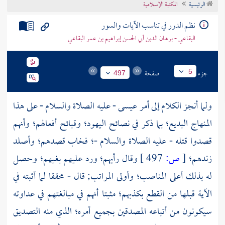
الرئيسية
المكتبة الإسلامية
تراجم الأعلام
نظم الدرر في تناسب الآيات والسور
البقاعي - برهان الدين أبي الحسن إبراهيم بن عمر البقاعي
جزء
صفحة
5
497
ولما أنجز الكلام إلى أمر
عيسى
- عليه الصلاة والسلام - على هذا
المنهاج البديع؛ بما ذكر في نصائح اليهود؛ وقبائح أفعالهم؛ وأنهم
قصدوا قتله - عليه الصلاة والسلام -؛ فخاب قصدهم؛ وأصلد
زندهم؛
[
ص:
497 ]
وقال رأيهم؛ ورد عليهم بغيهم؛ وحصل
له بذلك أعلى المناصب؛ وأولى المراتب; قال - محققا لما أثبته في
الآية قبلها من القطع بكذبهم؛ مثبتا أنهم في مبالغتهم في عداوته
سيكونون من أتباعه المصدقين بجميع أمره؛ الذي منه التصديق