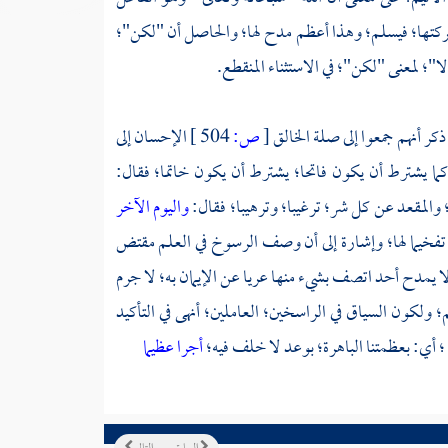
بركتها؛ فيسلم؛ وهذا أعظم مدح لها؛ والحاصل أن "لكن"؛
ا"؛ لمعنى "لكن"؛ في الاستثناء المنقطع.
 ذكر أنهم جمعوا إلى صلة الخالق
[
ص:
504 ]
الإحسان إلى
كما يشترط أن يكون فاتحا؛ يشترط أن يكون خاتما؛ فقال:
المقعد عن كل شر؛ ترغيبا؛ وترهيبا؛ فقال:
واليوم الآخر
خيما لها؛ وإشارة إلى أن وصف الرسوخ في العلم مقتض
ا يمدح أحد اتصف بشيء منها عريا عن الإيمان به؛ لا جرم
م؛ ولكون السياق في الراسخين؛ العاملين؛ أنهى في التأكيد
؛ أي: بعظمتنا الباهرة؛ بوعد لا خلف فيه؛
أجرا عظيما