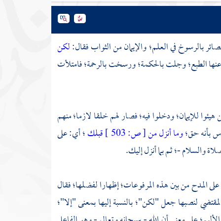
لبصائر بالرسوخ في العلم؛ والإيمان من الثواب فقال:
لكن
د عنها الطبع؛ وجلت بالحكمة؛ ورسخت بالرحمة؛ فامتلأت
ن هيئوا للإيمان؛ ودخلوا فيه؛ فصار لهم خلقا لازما؛ منهم
اس بأنه حق؛
وما أنزل من
[
ص:
503 ]
قبلك
؛ أي: على
لاة والسلام -؛ ثم بما أنزل إليك.
لى المدح من بين هذه المرفوعات؛ إظهارا لفضلها؛ فقال
مقتضي لنصبها جعل "لكن"؛ بالنسبة إليها بمعنى "إلا"؛
الأليم؛ على معنى أن الله - سبحانه وتعالى - وهو الفاعل