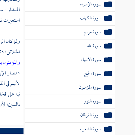
سورة الإسراء
المختار - س
سورة الكهف
استعيرت لمعن
سورة مريم
ولما كان ال
سورة طه
الخلائق؛ ذك
سورة الأنبياء
والمؤمنون با
؛ فصار الإ
سورة الحج
لأنهم في ال
سورة المؤمنون
نبه على فخا
سورة النور
بالسين؛ لأن
سورة الفرقان
سورة الشعراء