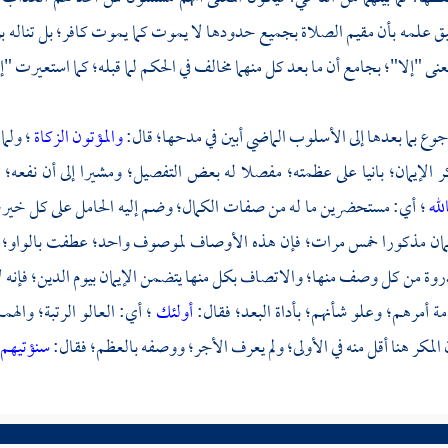
بق علمه بأن مقيم الصلاة بجميع حدودها لا يموت كما يموت كافر؛ بل تناله 
ى "إلا"؛ بجامع أن ما بعد كل منهما مخالف في الحكم لما قبله؛ كما استعيرت "إل
رجوع بما بعدها إلى الأسلوب الماضي أبين في مدحها؛ قال:
والمؤتون الزكاة
؛ ولما
ر الإيمان؛ بانيا على عظمته؛ مفصلا له بعض التفصيل؛ ومشيرا إلى أن نفعه؛ 
لله
؛ أي: مستحضرين ما له من صفات الكمال؛ وضم إليه الحامل على كل خير؛ و
يمان مذكورا خمس مرات؛ فإن هذه الأوصاف لموصوف واحد؛ عطفت بالواو؛ تف
ذروة من كل وصف منها؛ والاتصاف بكل منها يتضمن الإيمان بيوم الدين؛ فإنه ل
مة أمرهم؛ وعلو شأنهم؛ بأداة البعد؛ فقال:
أولئك
؛ أي: العالو الرتبة؛ والهم
 المكر هنا أقل منه في الأولى؛ ولم يعرف الأجر؛ ووصفه بالعظم؛ فقال:
سنؤتيهم