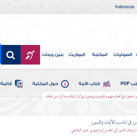
Indonesia
الصوتيات
المكتبة
المواريث
بنين وبنات
 PDF
كتاب الأمة
حول المكتبة
قائمة 
لراسخون في العلم منهم والمؤمنون يؤمنون بما أنزل إليك وما أنزل من قبلك
رر في تناسب الآيات والسور
- برهان الدين أبي الحسن إبراهيم بن عمر البقاعي