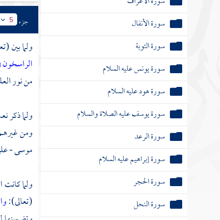
سورة الأعراف
جزء
سورة الأنفال
5
سورة التوبة
ولما بين (ت
الراسخون ف
سورة يونس عليه السلام
من نور العل
سورة هود عليه السلام
سورة يوسف عليه الصلاة والسلام
ولما ذكر نع
ومن غيرهم
سورة الرعد
موسى
- علي
سورة إبراهيم عليه السلام
سورة الحجر
ولما كانت ا
(تعالى):
وا
سورة النحل
وتضمينها لف