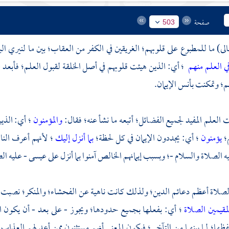
صفحة
503
عالى) ما للمطبوع على قلوبهم؛ الغريقين في الكفر من العقاب؛ بين ما لنيري ا
ي العلم منهم
؛ أي: الذين هيئت قلوبهم في أصل الخلقة لقبول العلم؛ فأبع
م؛ وتمكنت بأنس الإيمان.
ت العلم المفيد لجميع الفضائل؛ أتبعه ما نشأ عنه؛ فقال:
والمؤمنون
؛ أي: الذي
؛
يؤمنون
؛ أي: يجددون الإيمان في كل لحظة؛
بما أنـزل إليك
؛ لأنهم أعرف الن
ه الصلاة والسلام -؛ وبسبب إيمانهم الخالص آمنوا بما أنزل على
عيسى
- عليه الص
لصلاة أعظم دعائم الدين؛ ولذلك كانت ناهية عن الفحشاء؛ والمنكر؛ نصبت ع
لمقيمين الصلاة
؛ أي: بفعلها بجميع حدودها؛ ويجوز - على بعد - أن يكون ال
ظها؛ لما بينهما من التآخي؛ فيكون المعنى أنهم مستثنون ممن أعد لهم العذاب 