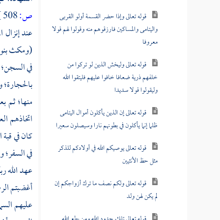
ص:
508 ]
قوله تعالى وإذا حضر القسمة أولو القربى
واليتامى والمساكين فارزقوهم منه وقولوا لهم قولا
عند إنزال ال
معروفا
(ومكث بنو إ
قوله تعالى وليخش الذين لو تركوا من
في السجن؛ ل
خلفهم ذرية ضعافا خافوا عليهم فليتقوا الله
بالحجارة؛ و
وليقولوا قولا سديدا
منها؛ ثم بع
قوله تعالى إن الذين يأكلون أموال اليتامى
اتخاذهم الع
ظلما إنما يأكلون في بطونهم نارا وسيصلون سعيرا
كان في قبة 
قوله تعالى يوصيكم الله في أولادكم للذكر
في السفر؛ و
مثل حظ الأنثيين
عهد الله ر
قوله تعالى ولكم نصف ما ترك أزواجكم إن
أغضبتم الر
لم يكن لهن ولد
عليهم السم
قوله تعالى تلك حدود الله ومن يطع الله