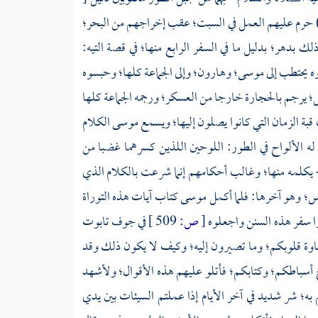
ى) حرم عليهم العمل في السبت؛ عقب إخراجهم من البحر؛
 ذلك بدهر؛ بدليل ما في السفر الرابع منها؛ في قصة التيه:
ه يحتطب إلى
موسى؛
وهارون؛
وإلى الجماعة كلها؛ وحبسوه
؛ يرجم بالحجارة خارجا من العسكر؛ ورجمه الجماعة كلها
ب قبة الزمان التي كانوا يصلون إليها؛ ويسمع
موسى
الكلام
 له الألواح في
الطور:
اللوحين اللذين كسرهما غضبا من
- يكلمه منها؛ وغالب أحكامهم إنما شرعت بالكلام الذي
امس؛ وهو آخرها: فلما أكمل
موسى
كتاب آيات هذه التوراة
ا سفر هذه السنن واجعلوه
[
ص:
509 ]
في جوف تابوت
اوة قلوبكم؛ وما تصيرون إليه؛ وكيف لا يكون ذلك وقد
أسباطكم؛ وكتابكم؛ فأتلو عليهم هذه الأقوال؛ ولأشهد
؛ شر شديد في آخر الأيام إذا عملتم السيئات بين يدي