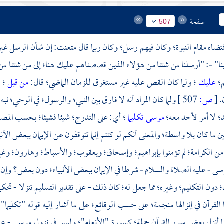
صفحة
507
اقتضاه مقام النبوة؛ وكان فيهم رسل؛ وكان ربما قال متعنت: إن شأن الرسل غير 
ا" -: "أرسلنا من شئنا من هؤلاء الذين قصصناهم عليك هنا؛ إلى من شئنا من
م؛
عليك
؛ ولما كان القص عليه غير مستغرق للزمان الماضي؛ قال:
من قبل
؛ 
ن.
[
ص:
507 ]
ولما كان المراد أنه لا فارق بين النبي؛ والرسول؛ في الوحي؛ نب
د؛ لا أمر لأحد معه؛
موسى تكليما
؛ أي: على التدرج؛ شيئا فشيئا؛ بحسب المص
 ما كان بلا واسطة؛ والمعنى أنكم لو كنتم إنما تتوقفون عن الإيمان ببعض الأنبيا
ن الكرامة؛ لم تؤمنوا
بإبراهيم؛
وإسحاق؛
ويعقوب؛
والأسباط؛
وهارون؛
وغير
سى
- عليه الصلاة والسلام - شرطا في الإيمان ببعض الأنبياء؛ دون بعض؟ وإن 
 دون التكليم؛ وغيره؛ مما جعل له؛ كان ذلك - على تقدير التسليم تنزلا - تحكم
ا القرآن في إنزالها منجمة؛ على حسب الوقائع؛ على ما أشار إليه قوله "تكليما
ا أنزل بعض سور القرآن جملة؛ كسورة "الأنعام"؛ وليس في نزول
موسى
- عل