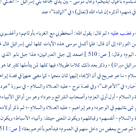
بتموه بأعمال أيديكم؛ وقال
موسى
- بين يدي جماعة بني إسرائيل -: أنصتي 
في ذمهم؛ أذكره إن شاء الله (تعالى) ؛ في "المائدة"؛ عند
له وغضب عليه
؛ ثم قال: يقول الله: أسخطوني مع الغرباء بأوثانهم؛ وأغضبون
التوراة؛ إلى أن قال: فلما أكمل
موسى
هذه الآيات كلها لبني إسرائيل قال ل
اليوم؛ وقال:
[
ص:
510 ]
اصعد إلى
جبل العبرانيين؛
هذا
جبل نابو
الذي 
رائيل ميراثا) - وذكر بعد ذلك كلاما طويلا؛ فيها كلها لمن يتأملها كثير مما
ام - ما هو صريح في أن الإيحاء إليهما كان منجما - كما مضى عنهما في قصة
إبراه
أحبار؛ في "الأعراف"؛ وفي قصة
نوح
- عليه الصلاة والسلام - في سورة "هود"؛ 
 والسلام - أول أولي العزم؛ وأصحاب الشرائع وجودا؛ وهو من أوائل الأنبياء؛ وز
م ثنى بثانيهم في الوجود؛ وهو
إبراهيم
- عليه الصلاة والسلام -؛ ثم ذكر أولاده 
 والسلام - أنفسهم؛ وقبائلهم؛ ويكون المعنى حينئذ: وأنبياء الأسباط؛ ويكون م
ل؛ ثم صرح ببعض من دخل منهم في العموم؛ فبدأهم بآخرهم بعثا؛
[
ص:
511 ]