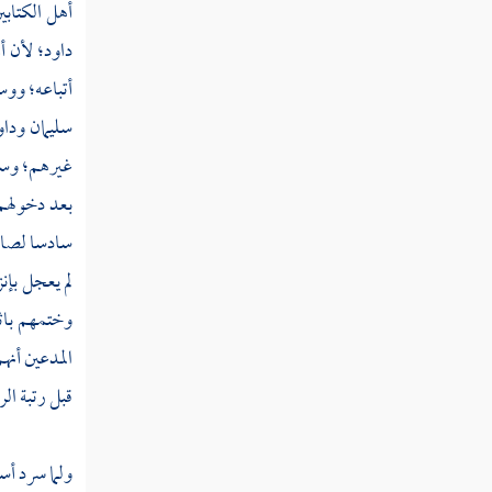
أهل الكتابي
قوله تعالى يا أيها الذين آمنوا لا يحل لكم أن
داود؛ لأن أم
ترثوا النساء كرها
أتباعه؛ وو
قوله تعالى وإن أردتم استبدال زوج مكان
سليمان
وداو
زوج وآتيتم إحداهن قنطارا فلا تأخذوا منه شيئا
غيرهم؛ وسوا
قوله تعالى وكيف تأخذونه وقد أفضى
بعد دخولهم
بعضكم إلى بعض وأخذن منكم ميثاقا غليظا
سادسا لصاحب
قوله تعالى ولا تنكحوا ما نكح آباؤكم من
لم يعجل بإن
النساء إلا ما قد سلف إنه كان فاحشة ومقتا وساء
وختمهم باثن
سبيلا
المدعين أنه
قوله تعالى حرمت عليكم أمهاتكم وبناتكم
قبل رتبة الر
وأخواتكم وعماتكم وخالاتكم وبنات الأخ وبنات
الأخت
ولما سرد أس
قوله تعالى والمحصنات من النساء إلا ما