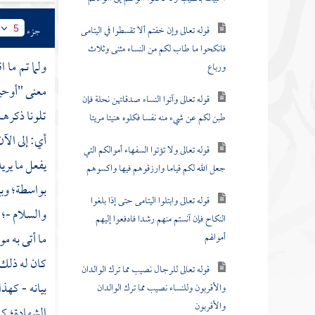
قوله تعالى وإن خفتم ألا تقسطوا في اليتامى
جزء
5
فانكحوا ما طاب لكم من النساء مثنى وثلاث
ولما تم ما 
ورباع
معنى "أوحين
قوله تعالى وآتوا النساء صدقاتهن نحلة فإن
تلونا ذكره
طبن لكم عن شيء منه نفسا فكلوه هنيئا مريئا
أي: إلى الآ
قوله تعالى ولا تؤتوا السفهاء أموالكم التي
يفعل ما يري
جعل الله لكم قياما وارزقوهم فيها واكسوهم
بواسطة؛ وبين
قوله تعالى وابتلوا اليتامى حتى إذا بلغوا
والسلام -؛ م
النكاح فإن آنستم منهم رشدا فادفعوا إليهم
ما أتى به
مو
أموالهم
كان له ذلك؛
قوله تعالى للرجال نصيب مما ترك الوالدان
بيانه - كهذ
والأقربون وللنساء نصيب مما ترك الوالدان
والأقربون
الشهادة؛ كم