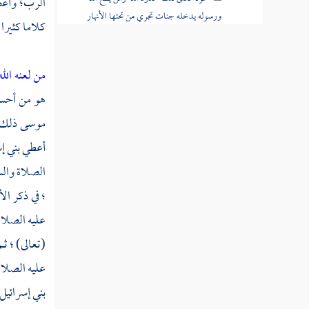
الرب؛ وأغض
ورسوله يدخله جنات تجري من تحتها الأنهار
كلاما كثيرا 
خالدين فيها
قوله تعالى ومن يعص الله ورسوله ويتعد
من لعنه ال
حدوده يدخله نارا خالدا فيها وله عذاب مهين
هو من أحسن 
قوله تعالى واللاتي يأتين الفاحشة من نسائكم
موسى
ذلك 
فاستشهدوا عليهن أربعة منكم
أعطي بني إس
قوله تعالى واللذان يأتيانها منكم فآذوهما فإن
الصلاة والسل
تابا وأصلحا فأعرضوا عنهما
؛ في ذكر ال
قوله تعالى إنما التوبة على الله للذين يعملون
عليه الصلاة
السوء بجهالة ثم يتوبون من قريب
(تعالى) ؛ ث
قوله تعالى وليست التوبة للذين يعملون
عليه الصلاة
السيئات حتى إذا حضر أحدهم الموت قال إني
بني إسرائي
تبت الآن