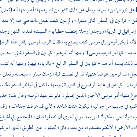
على نزولهما من السماء؛ ويدل على ذلك كثير من نصوصها؛ أصرحها أنه (تعال
من - كما بين في السفر الثاني منهما - ولم يبين كيف يفعل بالعاصي فيه إلا بعد
سرائيل في البرية؛ ووجدوا رجلا يحتطب حطبا يوم السبت؛ فقدمه الذين وجدو
أنه لم يكن أوحي إلى
موسى
كيف يصنع به؛ فقال الرب
لموسى:
يقتل هذا الرجل
مات - كما أمر الرب
موسى);
ومنها أنه أمرهم - كما بين في السفر الثاني - بنص
د ذلك بمدة أمرهم - كما بين في السفر الرابع - بالزيادة فيها; ومنها أنه كتب
جل؛ ثم لوحين عوضا عنهما؛ ثم لما نصبت قبة الزمان صار - سبحانه وتعالى 
الزمان - كما هو في غاية الوضوح في التوراة; ومنها ما قال في أواخر السفر الخ
فرغ منها؛ أمر
موسى
الأحبار الذين يحملون تابوت عهد الرب؛ وقال لهم: خذو
بكم؛ في جانب من جوانبه؛ ليكون هناك شاهدا؛ لأني قد عرفت جفاءكم؛ وقس
ب؛ وأنا حي معكم؟ فمن بعد موتي أحرى أن تفعلوا ذلك؛ فليجتمع إلي أشياخ 
اء والأرض؛ لأنكم مفسدون من بعد وفاتي؛ تحيدون عن الطريق الذي آمركم به