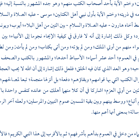
ن؛ وختم الآية بأحد أصحاب الكتب منهم؛ وهو جده المشهور بالنسبة إليه؛ فإ
ه في ذريته؛ وختم الآية بأول نبيي أهل الكتابين؛
موسى
- عليه الصلاة والسلام
سط أخاه
هارون
- عليه الصلاة والسلام - بين اثنين من أهل البلاء؛
أيوب؛
ويون
د؛
وكل ذلك إشارة إلى أنه لا فارق في كيفية الإيحاء نجوما إلى الأنبياء؛ ب
ء منهم من أوتي الملك؛ ومن لم يؤته؛ ومن أتى بكتاب؛ ومن لم يأت; ومن لطا
 في العموم؛ أحد عشر أسماء؛ الأسباط أحدها؛ والمشهور بالكتب والصحف م
ه؛ وهو العد الذي كان فيه الخلق؛ فلعل ذلك إشارة إلى أن الله لا يحب العجلة
زال الكتب التي بها قوامهم؛ وبقاؤهم؛ دفعة؛ بل أنزلها منجمة؛ تبعا لمصالحهم؛ و
ين من أولي العزم؛ اشتركا في أن كلا منهما أهلك من عانده كنفس واحدة بالإغ
م أتباع؛ ووسط بينهم وبين بقية المسمين عموم النبيين والمرسلين؛ ولعله آخر ا
سالة؛ بمعنى أنها أعم منها.
ماء من دخل في العموم بدأهم بأشرفهم؛ ثم بالأقرب إلى هذا النبي الكريم؛ فال