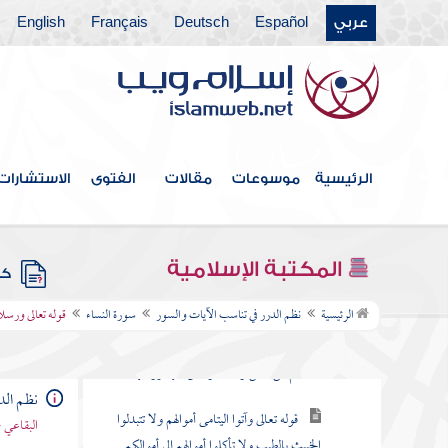
عربي
Español
Deutsch
Français
English
فهرس الكتاب
مقدمة
سورة الفاتحة
الرئيسية
موسوعات
مقالات
الفتوى
الاستشارات
سورة البقرة
سورة آل عمران
المكتبة الإسلامية
كتب
سورة النساء
الرئيسية
نظم الدرر في تناسب الآيات والسور
سورة النساء
قوله تعالى ورس
قوله تعالى يا أيها الناس اتقوا ربكم الذي
خلقكم من نفس واحدة وخلق منها زوجها
نظم الد
قوله تعالى وآتوا اليتامى أموالهم ولا تتبدلوا
البقاعي 
الخبيث بالطيب ولا تأكلوا أموالهم إلى أموالكم