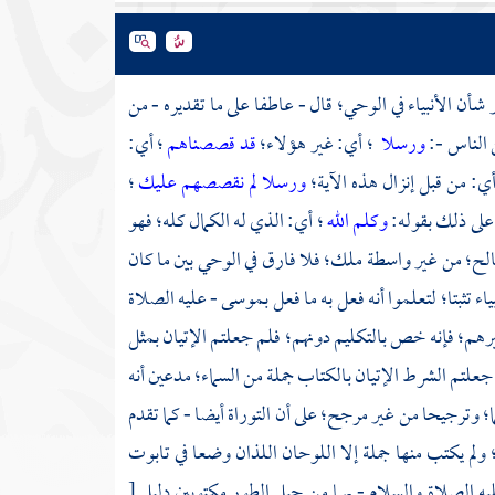
شأن الأنبياء في الوحي؛ قال - عاطفا على ما تقديره - من
 الناس -:
ورسلا
؛ أي: غير هؤلاء؛
قد قصصناهم
؛ أي:
أي: من قبل إنزال هذه الآية؛
ورسلا لم نقصصهم عليك
؛
ه على ذلك بقوله:
وكلم الله
؛ أي: الذي له الكمال كله؛ فهو
الح؛ من غير واسطة ملك؛ فلا فارق في الوحي بين ما كان
ء تثبتا؛ لتعلموا أنه فعل به ما فعل
بموسى
- عليه الصلاة
هم؛ فإنه خص بالتكليم دونهم؛ فلم جعلتم الإتيان بمثل
جعلتم الشرط الإتيان بالكتاب جملة من السماء؛ مدعين أنه
ا؛ وترجيحا من غير مرجح؛ على أن التوراة أيضا - كما تقدم
"؛ ولم يكتب منها جملة إلا اللوحان اللذان وضعا في تابوت
يه الصلاة والسلام - بهما من
جبل الطور
مكتوبين دليل
[