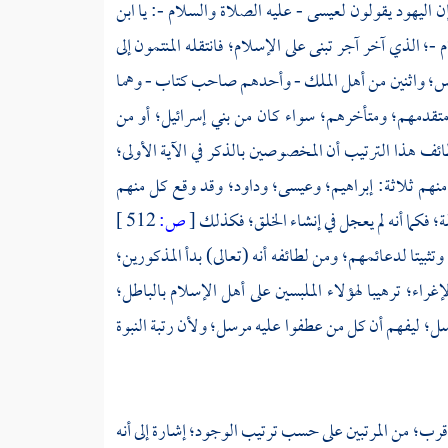
ن اليهود يقولون
لعيسى
- عليه الصلاة والسلام -: يا ابن
 -؛ الذي آخر آجر تبنى على الإسلام؛ فانتقله المنتمون إلى
س؛
واثنين من أهل الملك - وأحدهم صاحب كتاب - وهما
ين متقدمهم؛ ومتأخرهم؛ سواء كان من بني إسرائيل؛ أو من
ئف هذا الترتيب أن المخصوصين بالذكر في الآية الأولى؛
نهم ثلاثة:
إبراهيم؛
وعيسى؛
وداود؛
وقد وقع كل منهم
؛ فكما أنه لم يعجل في إنشاء الخلق؛ فكذلك
[
ص:
512 ]
تثبيتا لدعائمهم؛ ومن لطائفه أنه (تعالى) بدأ المذكورين؛
راء؛ ترهيبا لهؤلاء الملبسين على أهل الإسلام بالباطل؛
لرسل؛ ليفهم أن كل من عطفوا عليه مرسل؛ ولأن رتبة النبوة
أقرب؛ من المرتبين على حسب ترتيب الوجود؛ إشارة إلى أنه