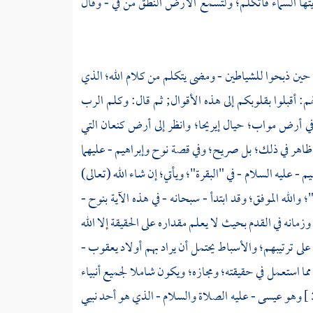
أيتها السماء فأتكلم؛ ولتسمع الأرض النطق من في - وقال
ي حين ذبحوا للشياطين - ومضى يتكلم من كلام الله؛ الذي
هم: أقبلوا بقلوبكم إلى هذه الأقوال; ثم قال: وكلم الرب
في
أرض مواب؛
حيال
إيريحا؛
وانظر إلى أرض
كنعان
التي
 هو ظاهر في ذلك؛ بل صريح؛ وفي قصة
نوح
وإبراهيم
- عليهما
يم
- عليه السلام - في "البقرة"؛ ويأتي؛ إن شاء الله (تعالى)
والله الموفق؛ وقد ابتدأ - سبحانه - في هذه الآية
بنوح
-
مانه في القدم بحيث لا يعلم مقداره على الحقيقة إلا الله
على ترتيبهم؛ والأسباط يحتمل أن يراد بهم أولاد
يعقوب
-
ما استعمل في حقيقته؛ ومجازه؛ ويكون شاملا لجميع أنبياء
وهو
عيسى
- عليه الصلاة والسلام - الذي هو أحد نبيي