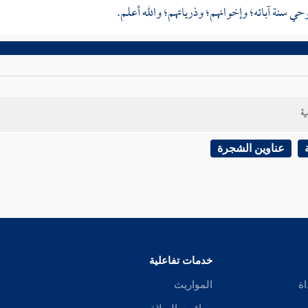
حي سنة آبائه؛ وإخوانهم؛ وذرياتهم؛ والله أعلم.
ية
عناوين الشجرة
خدمات تفاعلية
اة
المواريث