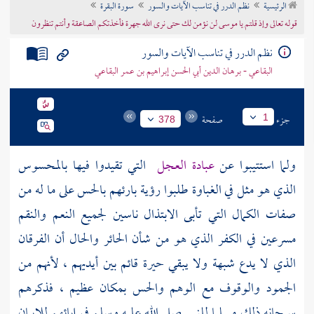
الرئيسية
نظم الدرر في تناسب الآيات والسور
سورة البقرة
تراجم الأعلام
قوله تعالى وإذ قلتم يا موسى لن نؤمن لك حتى نرى الله جهرة فأخذتكم الصاعقة وأنتم تنظرون
نظم الدرر في تناسب الآيات والسور
البقاعي - برهان الدين أبي الحسن إبراهيم بن عمر البقاعي
جزء
صفحة
1
378
ولما استتيبوا عن
عبادة العجل
التي تقيدوا فيها بالمحسوس
الذي هو مثل في الغباوة طلبوا رؤية بارئهم بالحس على ما له من
صفات الكمال التي تأبى الابتذال ناسين لجميع النعم والنقم
مسرعين في الكفر الذي هو من شأن الحائر والحال أن الفرقان
الذي لا يدع شبهة ولا يبقي حيرة قائم بين أيديهم ، لأنهم من
الجمود والوقوف مع الوهم والحس بمكان عظيم ، فذكرهم
سبحانه ذلك مسليا للنبي صلى الله عليه وسلم في إبائهم للإيمان