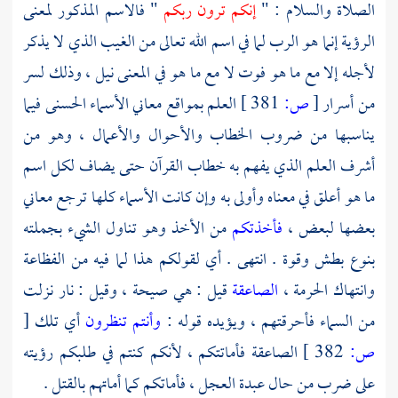
الصلاة والسلام : "
إنكم ترون ربكم
" فالاسم المذكور لمعنى
الرؤية إنما هو الرب لما في اسم الله تعالى من الغيب الذي لا يذكر
لأجله إلا مع ما هو فوت لا مع ما هو في المعنى نيل ، وذلك لسر
من أسرار
[
ص:
381 ]
العلم بمواقع معاني الأسماء الحسنى فيما
يناسبها من ضروب الخطاب والأحوال والأعمال ، وهو من
أشرف العلم الذي يفهم به خطاب القرآن حتى يضاف لكل اسم
ما هو أعلق في معناه وأولى به وإن كانت الأسماء كلها ترجع معاني
بعضها لبعض ،
فأخذتكم
من الأخذ وهو تناول الشيء بجملته
بنوع بطش وقوة . انتهى . أي لقولكم هذا لما فيه من الفظاعة
وانتهاك الحرمة ،
الصاعقة
قيل : هي صيحة ، وقيل : نار نزلت
من السماء فأحرقتهم ، ويؤيده قوله :
وأنتم تنظرون
أي تلك
[
ص:
382 ]
الصاعقة فأماتتكم ، لأنكم كنتم في طلبكم رؤيته
على ضرب من حال عبدة العجل ، فأماتكم كما أماتهم بالقتل .