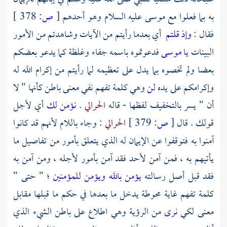
به بما فعلوا مع
موسى
عليه السلام وهو أحدهم
[
ص:
378 ]
فقال :
وإذ قلتم
أي بعدما رأيتم من الآيات وشاهدتم من الأمور
البينات
يا موسى
فدعوتموه باسمه جفاء وغلظة كما يدعو بعضكم
بعضا ولم تخصوه بما يدل على تعظيمه لما رأيتم من إكرام الله له
وإكرامكم على يده
لن
وهي كلمة تفهم نفي معنى باطن كأنها " لا
أن " يسر بالتخفيف لفظها - قاله
الحرالي
.
نؤمن لك
أي لأجل
قولك . قال
[
ص:
379 ]
الحرالي
: وجاء باللام لأنهم قد كانوا
آمنوا به فتوقفوا عن الإيمان له الذي يتعلق بأمور من تفاصيل ما
يأتيهم به ، فمن آمن لأحد فقد آمن بأمور لأجله ، ومن آمن به
فقد قبل أصل رسالته
يؤمن بالله ويؤمن للمؤمنين
؛ " حتى "
كلمة تفهم غاية محوطة يدخل ما بعدها في حكم ما قبلها مقابل
معنى لكي
نرى
من الرؤية وهي اطلاع على باطن الشيء الذي