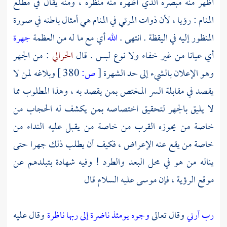
أظهر منه مبصره الذي أظهره منه منظره ، ومنه يقال في مطلع
المنام : رؤيا ، لأن ذوات المرئي في المنام هي أمثال باطنه في صورة
المنظور إليه في اليقظة . انتهى .
الله
أي مع ما له من العظمة
جهرة
أي عيانا من غير خفاء ولا نوع لبس . قال
الحرالي
: من الجهر
وهو الإعلان بالشيء إلى حد الشهرة
[
ص:
380 ]
وبلاغه لمن لا
يقصد في مقابلة السر المختص بمن يقصد به ، وهذا المطلوب مما
لا يليق بالجهر لتحقيق اختصاصه بمن يكشف له الحجاب من
خاصة من يحوزه القرب من خاصة من يقبل عليه النداء من
خاصة من يقع عنه الإعراض ، فكيف أن يطلب ذلك جهرا حتى
يناله من هو في محل البعد والطرد ! وفيه شهادة بتبلدهم عن
موقع الرؤية ، فإن
موسى
عليه السلام قال
رب أرني
وقال تعالى
وجوه يومئذ ناضرة
إلى ربها ناظرة
وقال عليه