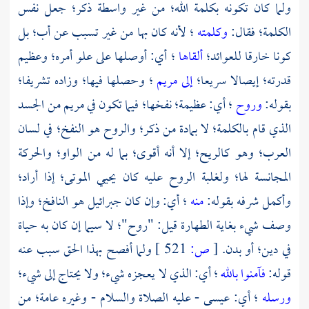
ولما كان تكونه بكلمة الله؛ من غير واسطة ذكر؛ جعل نفس
الكلمة؛ فقال:
وكلمته
؛ لأنه كان بها من غير تسبب عن أب؛ بل
كونا خارقا للعوائد؛
ألقاها
؛ أي: أوصلها على علو أمره؛ وعظيم
قدرته؛ إيصالا سريعا؛
إلى مريم
؛ وحصلها فيها؛ وزاده تشريفا؛
بقوله:
وروح
؛ أي: عظيمة؛ نفخها؛ فيما تكون في
مريم
من الجسد
الذي قام بالكلمة؛ لا بمادة من ذكر؛ والروح هو النفخ؛ في لسان
العرب؛
وهو كالريح؛ إلا أنه أقوى؛ بما له من الواو؛ والحركة
المجانسة لها؛ ولغلبة الروح عليه كان يحيي الموتى؛ إذا أراد؛
وأكمل شرفه بقوله:
منه
؛ أي: وإن كان
جبرائيل
هو النافخ؛ وإذا
وصف شيء بغاية الطهارة قيل: "روح"؛ لا سيما إن كان به حياة
في دين؛ أو بدن.
[
ص:
521 ]
ولما أفصح بهذا الحق سبب عنه
قوله:
فآمنوا بالله
؛ أي: الذي لا يعجزه شيء؛ ولا يحتاج إلى شيء؛
ورسله
؛ أي:
عيسى
- عليه الصلاة والسلام - وغيره عامة؛ من