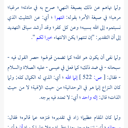
ولما نهاهم عن ذلك بصيغة النهي؛ صرح به في مادته؛ مرغبا؛
مرهبا؛ في صيغة الأمر؛ بقوله:
انتهوا
؛ أي: عن التثليث الذي
نسبتموه إلى الله بسببه؛ وعن كل كفر؛ وقد أرشد سياق التهديد
إلى أن التقدير: "إن تنتهوا يكن الانتهاء
خيرا لكم
".
ولما نفى أن يكون هو الله؛ كما تضمن قولهم؛ حصر القول فيه -
سبحانه - في ضد ذلك؛ كما فعل في
عيسى
- عليه الصلاة والسلام
- فقال:
[
ص:
522 ]
إنما الله
؛ أي: الذي له الكمال كله; ولما
كان النزاع إنما هو في الوحدانية؛ من حيث الإلهية؛ لا من حيث
الذات؛ قال:
إله واحد
؛ أي: لا تعدد فيه بوجه.
ولما كان المقام عظيما؛ زاد في تقديره؛ فنزهه عما قالوه؛ فقال:
سبحانه
؛ أي: تنزه؛ وبعد بعدا عظيما؛ وعلا علوا كبيرا؛
أن
؛ أي: