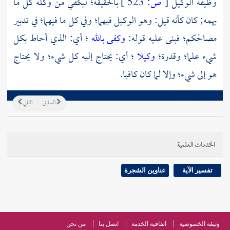
وظيفة الوكيل
[
ص:
523 ]
بالحقيقة؛ ليكفي من وكله كل ما
يهمه; كان كأنه قيل: وهو الوكيل فيهما؛ وفي كل ما فيهما؛ في تدبير
مصالحكم؛ فبنى عليه قوله:
وكفى بالله
؛ أي: الذي أحاط بكل
شيء علما؛ وقدرة؛
وكيلا
؛ أي: يحتاج إليه كل شيء؛ ولا يحتاج
هو إلى شيء؛ وإلا لما كان كافيا.
السابق
التالي
الخدمات العلمية
تفسير الآية
عناوين الشجرة
وثيقة الخصوصية
اتفاقية الخدمة
اتصل بنا
من نحن