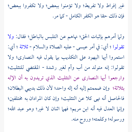
غير إفراط ولا تفريط؛ ولا تؤمنوا ببعض؛ ولا تكفروا ببعض؛
فإن ذلك حقا هو الكفر الكامل - كما مر.
ولما أمرهم بإثبات الحق؛ نهاهم عن التلبس بالباطل؛ فقال:
ولا
تقولوا
؛ أي: في أمر
عيسى
- عليه الصلاة والسلام -
ثلاثة
؛ أي:
استمروا أيها اليهود على التكذيب بما يقول فيه النصارى؛ ولا
تقولوا: إنه متولد من أب وأم لغير رشدة - المقتضي للتثليث؛
وارجعوا أيها النصارى عن التثليث الذي تريدون به أن الإله
بثلاثة؛
وإن ضممتم إليه أنه إله واحد؛ لأن ذلك بديهي البطلان؛
فالحاصل أنه نهى كلا عن التثليث؛ وإن كان المرادان به مختلفين؛
وإنما العدل فيه أنه
ابن مريم؛
فهما اثنان لا غير؛ وهو عبد الله؛
ورسوله؛ وكلمته؛ وروح منه.