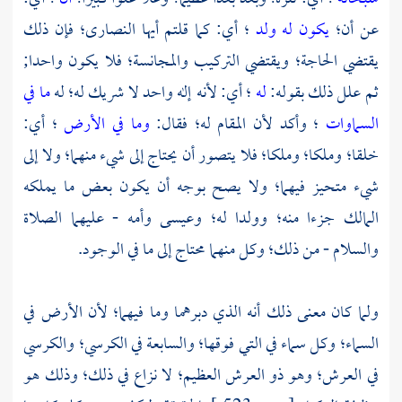
عن أن؛
يكون له ولد
؛ أي: كما قلتم أيها النصارى؛ فإن ذلك
يقتضي الحاجة؛ ويقتضي التركيب والمجانسة؛ فلا يكون واحدا;
ثم علل ذلك بقوله:
له
؛ أي: لأنه إله واحد لا شريك له؛ له
ما في
السماوات
؛ وأكد لأن المقام له؛ فقال:
وما في الأرض
؛ أي:
خلقا؛ وملكا؛ وملكا؛ فلا يتصور أن يحتاج إلى شيء منهما؛ ولا إلى
شيء متحيز فيهما؛ ولا يصح بوجه أن يكون بعض ما يملكه
المالك جزءا منه؛ وولدا له؛
وعيسى
وأمه - عليهما الصلاة
والسلام - من ذلك؛ وكل منهما محتاج إلى ما في الوجود.
ولما كان معنى ذلك أنه الذي دبرهما وما فيهما؛ لأن الأرض في
السماء؛ وكل سماء في التي فوقها؛ والسابعة في الكرسي؛ والكرسي
في العرش؛ وهو ذو العرش العظيم؛ لا نزاع في ذلك؛ وذلك هو