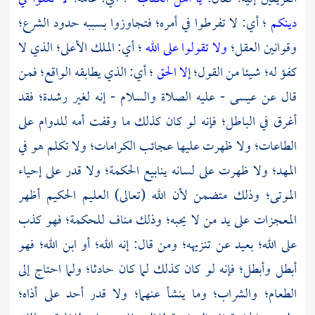
دينكم
؛ أي: لا تفرطوا في أمره؛ فتجاوزوا بسببه حدود الشرع؛
وقوانين العقل؛
ولا تقولوا على الله
؛ أي: الملك الأعلى؛ الذي لا
كفؤ له؛ شيئا من القول؛
إلا الحق
؛ أي: الذي يطابقه الواقع؛ فمن
قال عن
عيسى
- عليه الصلاة والسلام - إنه لغير رشدة؛ فقد
أغرق في الباطل؛ فإنه لو كان كذلك ما وقفت أمه للدوام على
الطاعات؛ ولا ظهرت عليها عجائب الكرامات؛ ولا تكلم هو في
المهد؛ ولا ظهرت على لسانه ينابيع الحكمة؛ ولا قدر على إحياء
الموتى؛ وذلك متضمن لأن الله (تعالى) العليم الحكيم أظهر
المعجزات على يد من لا يحبه؛ وذلك مناف للحكمة؛ فهو كذب
على الله؛ بعيد عن تنزيهه؛ ومن قال: إنه الله؛ أو ابن الله؛ فهو
أبطل وأبطل؛ فإنه لو كان كذلك لما كان حادثا؛ ولما احتاج إلى
الطعام؛ والشراب؛ وما ينشأ عنهما؛ ولا قدر أحد على أذاه؛