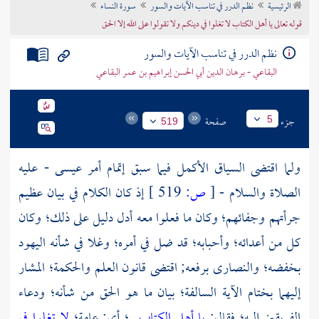
الرئيسية
نظم الدرر في تناسب الآيات والسور
سورة النساء
تراجم الأعلام
قوله تعالى يا أهل الكتاب لا تغلوا في دينكم ولا تقولوا على الله إلا الحق
نظم الدرر في تناسب الآيات والسور
البقاعي - برهان الدين أبي الحسن إبراهيم بن عمر البقاعي
جزء
صفحة
5
519
ولما اقتضى السياق الأكمل فيما سبق إتمام أمر
عيسى
- عليه
الصلاة والسلام -
[
ص:
519 ]
إذ كان الكلام في بيان عظيم
جرأتهم وجفائهم؛ وكان ما فعلوا معه أدل دليل على ذلك؛ وكان
كل من أعدائه؛ وأحبابه؛ قد ضل في أمره؛ وغلا في شأنه اليهود
بخفضه؛ والنصارى برفعه; اقتضى قانون العلم والحكمة؛ المشار
إليهما بختام الآية السالفة؛ بيان ما هو الحق من شأنه؛ ودعاء
الفريقين إليه؛ فقال:
يا أهل الكتاب
؛ أي: عامة؛
لا تغلوا في