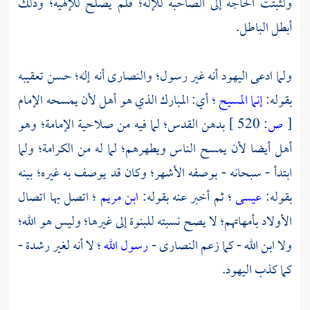
ولثبتت الحاجة إلى الصاحبة للإله؛ فلم يصلح للإلهية؛ وذلك
أبطل الباطل.
ولما ادعى اليهود أنه غير رسول؛ والنصارى أنه إله؛ حسن تعقيبه
بقوله:
إنما المسيح
؛ أي: المبارك الذي هو أهل لأن يمسحه الإمام
[
ص:
520 ]
بدهن القدس؛ لما فيه من صلاحية الإمامة؛ وهو
أهل أيضا لأن يمسح الناس ويطهرهم؛ لما له من الكرامة؛ ولما
ابتدأ - سبحانه - بوصفه الأشهر؛ وكان قد يوصف به غيره؛ بينه
بقوله:
عيسى
؛ ثم أخبر عنه بقوله:
ابن مريم
؛ اتصل بها اتصال
الأولاد بأمهاتهم؛ لا يصح نسبته للبنوة إلى غيرها؛ وليس هو الله؛
ولا ابن الله - كما زعم النصارى -
رسول الله
؛ لا أنه لغير رشدة -
كما كذب اليهود.