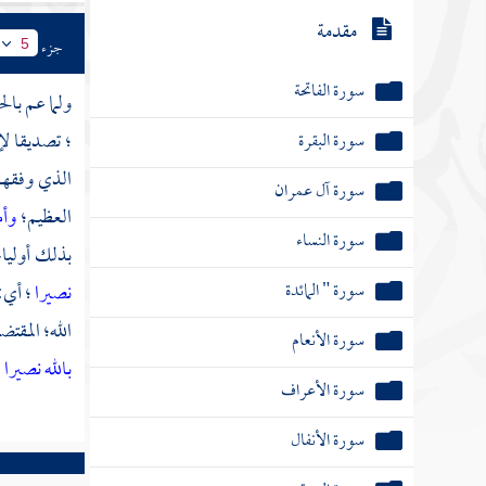
مقدمة
جزء
5
سورة الفاتحة
ولما عم بال
؛ تصديقا لإ
سورة البقرة
الذي وفقهم
سورة آل عمران
العظيم؛
وأم
سورة النساء
بذلك أولياء
سورة " المائدة
نصيرا
؛ أي:
الله؛ المقتض
سورة الأنعام
بالله نصيرا
سورة الأعراف
سورة الأنفال