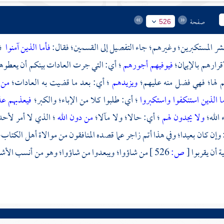
صفحة
526
حشر المستكبرين؛ وغيرهم؛ جاء التفصيل إلى القسمين؛ فقال:
فأما الذين آمنوا
؛ 
قرارهم بالإيمان؛
فيوفيهم أجورهم
؛ أي: التي جرت العادات بينكم أن يعطوها؛ 
 لها؛ فهي فضل منه عليهم؛
ويزيدهم
؛ أي: بعد ما قضيت به العادات؛
من 
ا الذين استنكفوا واستكبروا
؛ أي: طلبوا كلا من الإباء؛ والكبر؛
فيعذبهم عذا
 الله؛
ولا يجدون لهم
؛ أي: حالا؛ ولا مآلا؛
من دون الله
؛ الذي لا أمر لأح
 وإن كان بعيدا؛ وفي هذا أتم زاجر عما قصده المنافقون من موالاة أهل الكتاب؛ 
ية أن يقربوا
[
ص:
526 ]
من شاؤوا؛ ويبعدوا من شاؤوا؛ وهو من أنسب الأشيا