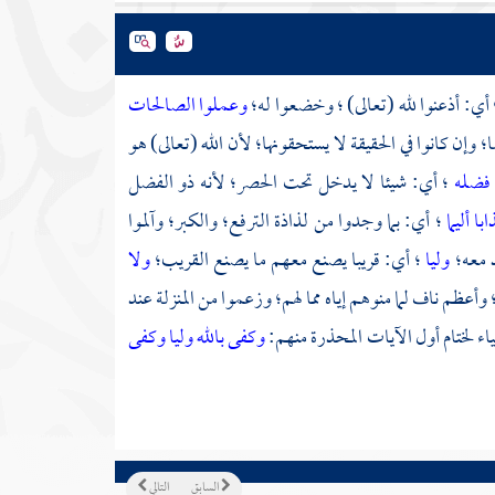
أي: أذعنوا لله (تعالى) ؛ وخضعوا له؛
وعملوا الصالحات
وإن كانوا في الحقيقة لا يستحقونها؛ لأن الله (تعالى) هو
فضله
؛ أي: شيئا لا يدخل تحت الحصر؛ لأنه ذو الفضل
با أليما
؛ أي: بما وجدوا من لذاذة الترفع؛ والكبر؛ وآلموا
د معه؛
وليا
؛ أي: قريبا يصنع معهم ما يصنع القريب؛
ولا
وأعظم ناف لما منوهم إياه مما لهم؛ وزعموا من المنزلة عند
ء لختام أول الآيات المحذرة منهم:
وكفى بالله وليا وكفى
السابق
التالي