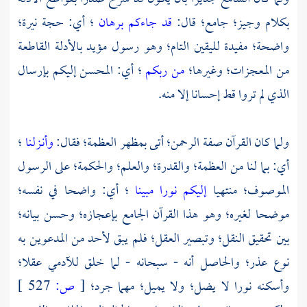
بكلام وجيز؛ جامع؛ قال:
قد جاءكم برهان
؛ أي: حجة نيرة؛
واضحة؛ مفيدة لليقين التام؛ وهو رسول مؤيد بالأدلة القاطعة
من المعجزات؛ وغيرها؛
من ربكم
؛ أي: المحسن إليكم بإرسال
الذي لم تروا قط إحسانا إلا منه.
ولما كان القرآن صفة الرحمن؛ أتى بمظهر العظمة؛ فقال:
وأنـزلنا
؛
أي: بما لنا من العظمة؛ والقدرة؛ والعلم؛ والحكمة؛ على الرسول
الموصوف؛ منتهيا
إليكم نورا مبينا
؛ أي: واضحا في نفسه؛
موضحا لغيره؛ وهو هذا القرآن الجامع بإعجازه؛ وحسن بيانه؛
بين تحقيق النقل؛ وتبصير العقل؛ فلم يبق لأحد من المدعوين به
نوع عذر؛ والحاصل أنه - سبحانه - لما خلق للآدمي عقلا؛
وأسكنه نورا لا يضل؛ ولا يميل؛ مهما جرد؛
[
ص:
527 ]