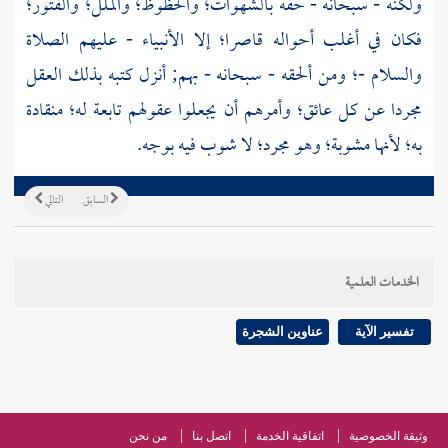
ولكنه - سبحانه - حفه بالشهوات؛ والحظوظ؛ والملل؛ والفتور؛
فكان في أغلب أحواله قاصرا؛ إلا الأنبياء - عليهم الصلاة
والسلام -؛ ومن ألحقه - سبحانه - بهم; أنزل كتبه بذلك العقل
مجردا عن كل عائق؛ وأمرهم أن يجعلوا عقولهم تابعة له؛ منقادة
به؛ لأنها مشوبة؛ وهو مجرد؛ لا شوب فيه بوجه.
السابق
التالي
الخدمات العلمية
تفسير الآية
عناوين الشجرة
وثيقة الخصوصية
اتفاقية الخدمة
اتصل بنا
من نحن