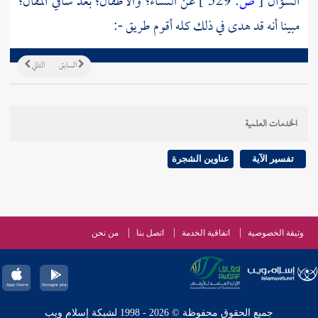
السؤال
[
ص:
529 ]
عن النساء؛ والأطفال؛ بعد شافي المقال؛
مبينا أنه قد هدى في ذلك كله أقوم طريق -:
السابق
التالي
الخدمات العلمية
تفسير الآية
عناوين الشجرة
وثيقة الخصوصية
اتفاقية الخدمة
اتصل بنا
من نحن
جميع الحقوق محفوظة © 2026 - 1998 لشبكة إسلام ويب