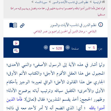
الرئيسية
نظم الدرر في تناسب الآيات والسور
سورة النساء
تراجم الأعلام
قوله تعالى فأما الذين آمنوا بالله واعتصموا به فسيدخلهم في رحمة منه وفضل ويهديهم إليه صراطا
مستقيما
نظم الدرر في تناسب الآيات والسور
البقاعي - برهان الدين أبي الحسن إبراهيم بن عمر البقاعي
جزء
صفحة
5
528
ولما أشار في هذه الآية إلى الرسول الأصفى؛ والنبي الأهدى؛
المجبول على هذا العقل الأقوم الأجلى؛ والكتاب الأتم الأوفى؛
الجاري على هذا القانون الأعلى؛ الوافي تعبيره؛ الوجيز بأحكام
الأولى والأخرى؛ الكفيل سياقه وترتيب آياته بوضوح الأدلة؛
وظهور الحجج; أخذ يقسم المنذرين؛ فقال (تعالى):
فأما الذين
آمنوا بالله
؛ أي: الذي اتضح أنه لا أمر لأحد معه في ذاته؛