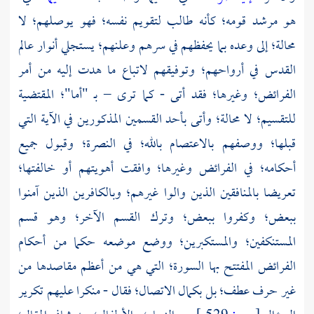
هو مرشد قومه؛ كأنه طالب لتقويم نفسه؛ فهو يوصلهم؛ لا
محالة؛ إلى وعده بما يحفظهم في سرهم وعلنهم؛ يستجلي أنوار عالم
القدس في أرواحهم؛ وتوفيقهم لاتباع ما هدت إليه من أمر
الفرائض؛ وغيرها؛ فقد أتى - كما ترى – بـ "أما"؛ المقتضية
للتقسيم؛ لا محالة؛ وأتى بأحد القسمين المذكورين في الآية التي
قبلها؛ ووصفهم بالاعتصام بالله؛ في النصرة؛ وقبول جميع
أحكامه؛ في الفرائض وغيرها؛ وافقت أهويتهم أو خالفتها؛
تعريضا بالمنافقين الذين والوا غيرهم؛ وبالكافرين الذين آمنوا
ببعض؛ وكفروا ببعض؛ وترك القسم الآخر؛ وهو قسم
المستنكفين؛ والمستكبرين؛ ووضع موضعه حكما من أحكام
الفرائض المفتتح بها السورة؛ التي هي من أعظم مقاصدها من
غير حرف عطف؛ بل بكمال الاتصال؛ فقال - منكرا عليهم تكرير