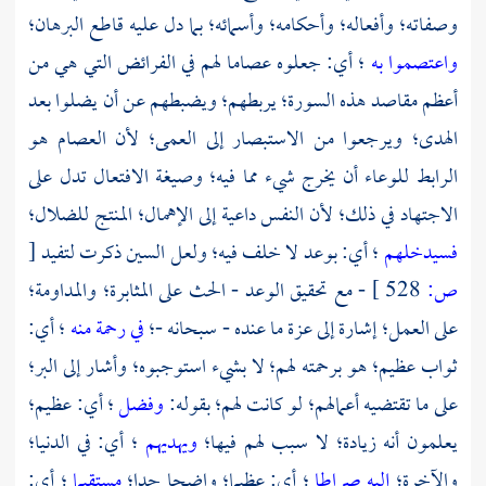
وصفاته؛ وأفعاله؛ وأحكامه؛ وأسمائه؛ بما دل عليه قاطع البرهان؛
واعتصموا به
؛ أي: جعلوه عصاما لهم في الفرائض التي هي من
أعظم مقاصد هذه السورة؛ يربطهم؛ ويضبطهم عن أن يضلوا بعد
الهدى؛ ويرجعوا من الاستبصار إلى العمى؛ لأن العصام هو
الرابط للوعاء أن يخرج شيء مما فيه؛ وصيغة الافتعال تدل على
الاجتهاد في ذلك؛ لأن النفس داعية إلى الإهمال؛ المنتج للضلال؛
فسيدخلهم
؛ أي: بوعد لا خلف فيه؛ ولعل السين ذكرت لتفيد
[
ص:
528 ]
- مع تحقيق الوعد - الحث على المثابرة؛ والمداومة؛
على العمل؛ إشارة إلى عزة ما عنده - سبحانه -؛
في رحمة منه
؛ أي:
ثواب عظيم؛ هو برحمته لهم؛ لا بشيء استوجبوه؛ وأشار إلى البر؛
على ما تقتضيه أعمالهم؛ لو كانت لهم؛ بقوله:
وفضل
؛ أي: عظيم؛
يعلمون أنه زيادة؛ لا سبب لهم فيها؛
ويهديهم
؛ أي: في الدنيا؛
والآخرة؛
إليه صراطا
؛ أي: عظيما؛ واضحا جدا؛
مستقيما
؛ أي: