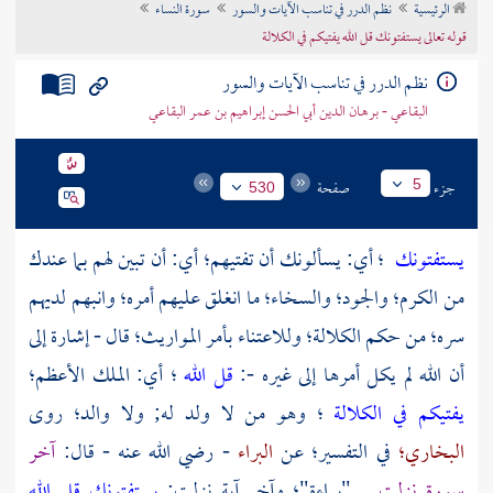
الرئيسية
نظم الدرر في تناسب الآيات والسور
سورة النساء
تراجم الأعلام
قوله تعالى يستفتونك قل الله يفتيكم في الكلالة
نظم الدرر في تناسب الآيات والسور
البقاعي - برهان الدين أبي الحسن إبراهيم بن عمر البقاعي
جزء
صفحة
5
530
يستفتونك
؛ أي: يسألونك أن تفتيهم؛ أي: أن تبين لهم بما عندك
من الكرم؛ والجود؛ والسخاء؛ ما انغلق عليهم أمره؛ وانبهم لديهم
سره؛ من حكم الكلالة؛ وللاعتناء بأمر المواريث؛ قال - إشارة إلى
أن الله لم يكل أمرها إلى غيره -:
قل الله
؛ أي: الملك الأعظم؛
يفتيكم في الكلالة
؛ وهو من لا ولد له; ولا والد؛ روى
البخاري؛
في التفسير؛ عن
البراء
- رضي الله عنه - قال:
آخر
سورة نزلت
"براءة"؛ وآخر آية نزلت:
يستفتونك قل الله