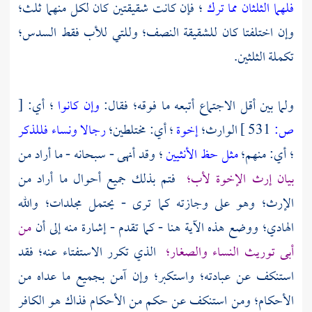
فلهما الثلثان مما ترك
؛ فإن كانت شقيقتين كان لكل منهما ثلث؛
وإن اختلفتا كان للشقيقة النصف؛ وللتي للأب فقط السدس؛
تكملة الثلثين.
ولما بين أقل الاجتماع أتبعه ما فوقه؛ فقال:
وإن كانوا
؛ أي:
[
ص:
531 ]
الوارث؛
إخوة
؛ أي: مختلطين؛
رجالا ونساء فللذكر
؛ أي: منهم؛
مثل حظ الأنثيين
؛ وقد أنهى - سبحانه - ما أراد من
بيان إرث الإخوة لأب؛
فتم بذلك جميع أحوال ما أراد من
الإرث؛ وهو على وجازته كما ترى - يحتمل مجلدات؛ والله
الهادي؛ ووضع هذه الآية هنا - كما تقدم - إشارة منه إلى أن
من
أبى توريث النساء والصغار؛
الذي تكرر الاستفتاء عنه؛ فقد
استنكف عن عبادته؛ واستكبر؛ وإن آمن بجميع ما عداه من
الأحكام؛ ومن استنكف عن حكم من الأحكام فذاك هو الكافر