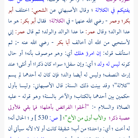
يفتيكم في الكلالة
؛ وقال
الأصبهاني
عن
الشعبي:
اختلف
أبو
بكر؛
وعمر
- رضي الله عنهما - في
الكلالة؛
فقال
أبو بكر:
هو ما
عدا الوالد؛ وقال
عمر:
ما عدا الوالد والولد؛ ثم قال
عمر:
إني
لأستحيي من الله أن أخالف
أبا بكر
- رضي الله عنه -; ثم
استأنف قوله:
إن امرؤ هلك
أي: وهو موصوف بأنه؛ أو حال
كونه
ليس له ولد
؛ أي: وإن سفل؛ سواء كان ذكرا؛ أو أنثى؛ عند
إرث النصف؛ وليس له أيضا والد؛ فإن كان له أحدهما لم يسم
"كلالة"؛ وقد بينت ذلك السنة; قال
الأصبهاني:
وليسا بأول
حكمين بين أحدهما بالكتاب؛ والآخر بالسنة؛ وهو قوله - عليه
الصلاة والسلام -:
"ألحقوا الفرائض بأهلها؛ فما بقي فلأولى
عصبة ذكر؛
والأب أولى من الأخ"؛
[
ص:
530 ]
و ؛ الحال أنه؛
له أخت ؛ أي: واحدة؛ من أب؛ شقيقة كانت أو لا؛ لأنه سيأتي أن