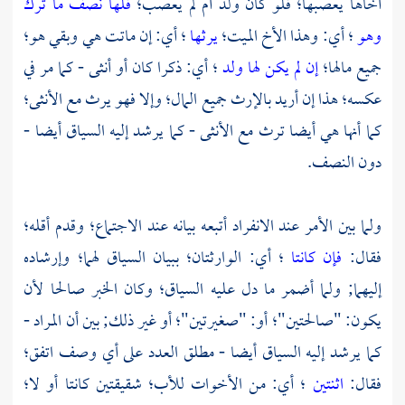
أخاها يعصبها؛ فلو كان ولد أم لم يعصب؛
فلها نصف ما ترك
وهو
؛ أي: وهذا الأخ الميت؛
يرثها
؛ أي: إن ماتت هي وبقي هو؛
جميع مالها؛
إن لم يكن لها ولد
؛ أي: ذكرا كان أو أنثى - كما مر في
عكسه؛ هذا إن أريد بالإرث جميع المال؛ وإلا فهو يرث مع الأنثى؛
كما أنها هي أيضا ترث مع الأنثى - كما يرشد إليه السياق أيضا -
دون النصف.
ولما بين الأمر عند الانفراد أتبعه بيانه عند الاجتماع؛ وقدم أقله؛
فقال:
فإن كانتا
؛ أي: الوارثتان؛ ببيان السياق لهما؛ وإرشاده
إليهما; ولما أضمر ما دل عليه السياق؛ وكان الخبر صالحا لأن
يكون: "صالحتين"؛ أو: "صغيرتين"؛ أو غير ذلك; بين أن المراد -
كما يرشد إليه السياق أيضا - مطلق العدد على أي وصف اتفق؛
فقال:
اثنتين
؛ أي: من الأخوات للأب؛ شقيقتين كانتا أو لا؛