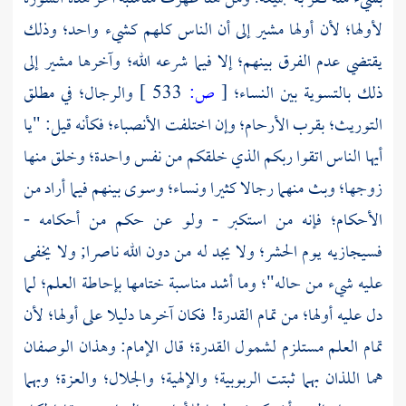
لأولها؛ لأن أولها مشير إلى أن الناس كلهم كشيء واحد؛ وذلك
يقتضي عدم الفرق بينهم؛ إلا فيما شرعه الله؛ وآخرها مشير إلى
ذلك بالتسوية بين النساء؛
[
ص:
533 ]
والرجال؛ في مطلق
التوريث؛ بقرب الأرحام؛ وإن اختلفت الأنصباء؛ فكأنه قيل: "يا
أيها الناس اتقوا ربكم الذي خلقكم من نفس واحدة؛ وخلق منها
زوجها؛ وبث منهما رجالا كثيرا ونساء؛ وسوى بينهم فيما أراد من
الأحكام؛ فإنه من استكبر - ولو عن حكم من أحكامه -
فسيجازيه يوم الحشر؛ ولا يجد له من دون الله ناصرا; ولا يخفى
عليه شيء من حاله"؛ وما أشد مناسبة ختامها بإحاطة العلم؛ لما
دل عليه أولها؛ من تمام القدرة! فكان آخرها دليلا على أولها؛ لأن
تمام العلم مستلزم لشمول القدرة؛ قال
الإمام:
وهذان الوصفان
هما اللذان بهما ثبتت الربوبية؛ والإلهية؛ والجلال؛ والعزة؛ وبهما