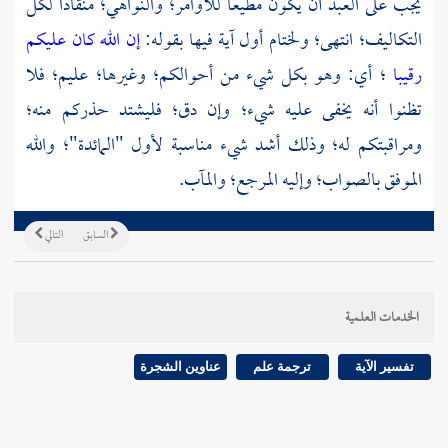
يجب على العبد أن يكون مطيعا للأوامر؛ والنواهي؛ منقادا لكل
التكاليف؛ انتهى؛ ولختام أول آية فيها بقوله:
إن الله كان عليكم
رقيبا
؛ أي: وهو بكل شيء من أحوالكم؛ وغيرها؛ عليم؛ فلا
تظنوا أنه يخفى عليه شيء؛ وإن دق؛ فليشتد حذركم منه؛
ومراقبتكم له؛ وذلك أشد شيء مناسبة لأول "المائدة"؛ والله
الموفق بالصواب؛ وإليه المرجع؛ والمآب.
السابق
التالي
الخدمات العلمية
تفسير الآية
ترجمة علم
عناوين الشجرة