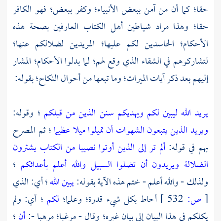
حقا؛ كما أن من آمن ببعض الأنبياء؛ وكفر ببعض؛ فهو الكافر
حقا؛ وهذا مراد شياطين أهل الكتاب العارفين بصحة هذه
الأحكام؛ الحاسدين لكم عليها؛ المريدين لضلالكم عنها؛
لتشاركوهم في الشقاء الذي وقع لهم؛ لما بدلوا الأحكام؛ المشار
إليهم بعد ذكر آيات الميراث؛ وما تبعها من أحوال النكاح؛ بقوله:
يريد الله ليبين لكم ويهديكم سنن الذين من قبلكم
؛ وقوله:
ويريد الذين يتبعون الشهوات أن تميلوا ميلا عظيما
؛ ثم المصرح
بهم في قوله:
ألم تر إلى الذين أوتوا نصيبا من الكتاب يشترون
الضلالة ويريدون أن تضلوا السبيل
والله أعلم بأعدائكم
؛
ولذلك - والله أعلم - ختم هذه الآية بقوله:
يبين الله
؛ أي: الذي
[
ص:
532 ]
أحاط بكل شيء قدرة؛ وعلما؛
لكم
؛ أي: ولم
يكلكم في هذا البيان إلى بيان غيره؛ وقال - مرغبا؛ مرهبا -:
أن
؛