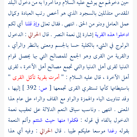
حين دخولهم مع
يوشع
عليه السلام وما أمروا به من دخول البلد
المقدس متذللين بالسجود الذي هو أخص رتب العبادة وكمال
عمل العامل ودنو من الحق . انتهى . فقال تعالى
وإذ قلنا
أي لكم
ادخلوا هذه القرية
إشارة إلى نعمة النصر . قال
الحرالي
: الدخول
الولوج في الشيء بالكلية حسا بالجسم ومعنى بالنظر والرأي ،
والقرية من القرى وهو الجمع للمصالح التي بها يحصل قوام
الدنيا لقرى أهل الدنيا والتي تجمع مصالح أهل الآخرة ، لقرى
أهل الآخرة ، قال عليه السلام : "
أمرت بقرية تأكل القرى
"
باستيطانها كأنها تستقري القرى تجمعها
[
ص:
392 ]
إليها ،
وقد تناوبت الياء والهمزة والواو مع القاف والراء على عام هذا
المعنى . انتهى . وناسب سياق النعم الدلالة على تعقيب نعمة
الدخول بالفاء في قوله :
فكلوا منها حيث شئتم
وأتم النعمة
بقوله
رغدا
موسعا عليكم طيبا . قال
الحرالي
: وفيه أي هذا