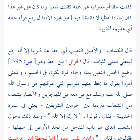
كقلت حقا أو معبرا به عن جملة كقلت شعرا وما كان على غير هذا
كان إسنادا لفظيا لا فائدة [ فيه ] غير مجرد الامتثال رفع قوله
حطة
أي عظيمة لذنوبنا .
قال الكشاف : والأصل النصب أي حط عنا ذنوبنا إلا أنه رفع
ليعطي معنى الثبات . قال
الحرالي
: من الحط وهو
[
ص:
395 ]
وضع الحمل الثقيل بمنة وجمام قوة يكون في الجسم ، والمعنى
أمروا بقول ما يحط عنهم ذنوبهم التي عوقتهم من رسول الله
صلى الله عليه وسلم مع من معه من
المهاجرين
والأنصار
بشعب
من الشعاب مترددا بين الحرمين الشريفين - يعني في عمرة
الحديبية
- فقال : قولوا : " لا إله إلا الله " - وعند ذلك دخول
الشعب الذي هو باب المدخل من نجد الأرض إلى سهلها -
فقالوها ، فقال : "
والذي نفسي بيده ! إنها للحطة التي عرضت