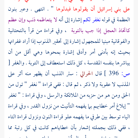
على بني إسرائيل أن يقولوها فبدلوها
" . انتهى . وعبر بنون
العظمة في قوله
نغفر لكم
إشارة إلى أنه
لا يتعاظمه ذنب وإن عظم
كاتخاذ العجل إذا جب بالتوبة
، وفي قراءة من قرأ بالتحتانية
والفوقانية مبنيا للمجهول إشارة إلى تحقير الذنوب إذا أراد غفرانها
بحيث إنه بأدنى أمر وأدق إشارة بمحوها وهي أقل من أن
يباشرها بنفسه المقدسة ، كل ذلك استعطاف إلى التوبة . والغفر
[
ص:
396 ]
قال
الحرالي
: ستر الذنب أن يظهر منه أثر على
المذنب لا عقوبة ولا ذكر ، ثم قال : ففي قراءة " نغفر " تول من
الحق ومن هو من حزبه من الملائكة والرسل ، وفي قراءة : " تغفر
" إبلاغ أمر خطابهم بما يفهمه التأنيث من نزول القدر ، وفي قراءة
الياء توسط بين طرفي ما يفهمه علو قراءة النون ونزول قراءة التاء
، ففي ذلك بجملته إشعار بأن خطاياهم كانت في كل رتبة مما