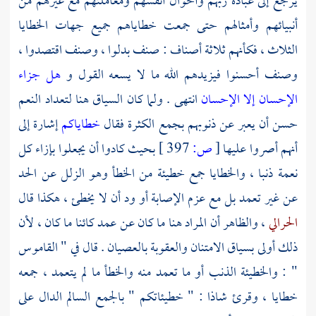
يرجع إلى عبادة ربهم وأحوال أنفسهم ومعاملتهم مع غيرهم من
أنبيائهم وأمثالهم حتى جمعت خطاياهم جميع جهات الخطايا
الثلاث ، فكأنهم ثلاثة أصناف : صنف بدلوا ، وصنف اقتصدوا ،
وصنف أحسنوا فيزيدهم الله ما لا يسعه القول و
هل جزاء
الإحسان إلا الإحسان
انتهى . ولما كان السياق هنا لتعداد النعم
حسن أن يعبر عن ذنوبهم بجمع الكثرة فقال
خطاياكم
إشارة إلى
أنهم أصروا عليها
[
ص:
397 ]
بحيث كادوا أن يجعلوا بإزاء كل
نعمة ذنبا ، والخطايا جمع خطيئة من الخطأ وهو الزلل عن الحد
عن غير تعمد بل مع عزم الإصابة أو ود أن لا يخطئ ، هكذا قال
الحرالي
، والظاهر أن المراد هنا ما كان عن عمد كائنا ما كان ، لأن
ذلك أولى بسياق الامتنان والعقوبة بالعصيان . قال في " القاموس
" : والخطيئة الذنب أو ما تعمد منه والخطأ ما لم يتعمد ، جمعه
خطايا ، وقرئ شاذا : " خطيئاتكم " بالجمع السالم الدال على