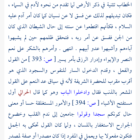
الخطاب تثنية في ذكر الأرض لما تقدم من نحوه
لآدم
في السماء ،
فكان تبديلهم لذلك عن فسق لا عن نسيان كما كان أمر
آدم
عليه
السلام ، فكأنهم اقتطعوا عن سنته إلى حال الشيطان الذي كان
من الجن ففسق عن أمر ربه ، فتحقق ظلمهم حين لم يشبهوا
آباءهم وأشبهوا عدو أبيهم . انتهى . وأمرهم بالشكر على نعم
النصر والإيواء وإدرار الرزق بأمر يسير
[
ص:
393 ]
من القول
والفعل ، وقدم الدخول السار للنفوس والسجود الذي هو
أقرب مقرب للحضرة الشريفة لأنه في سياق عد النعم على القول
المشعر بالذنب فقال
وادخلوا الباب
وهو كما قال
الحرالي
أول
مستفتح الأشياء
[
ص:
394 ]
والأمور المستغلقة حسا أو معنى
حال كونكم
سجدا وقولوا
جامعين إلى ندم القلب وخضوع
الجوارح الاستغفار باللسان ، ولما كان القول تحكى به الجمل
فتكون مفعولا بها ويعمل في المفرد إذا كان مصدرا أو صفة لمصدر