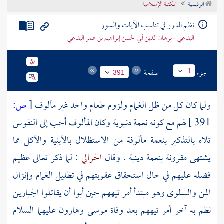
الرئيسية
المكتبة الإسلامية
تراجم الأعلام
نظم الدرر في تناسب الآيات والسور
البقاعي - برهان الدين أبي الحسن إبراهيم بن عمر البقاعي
جزء
صفحة
1
391
ولما كان كل من ظل الغمام ولزوم طعام واحد غير مألوف
[
ص:
391 ]
لهم مع كونه نعمة دنيوية وكان المألوف أحب إلى النفوس
تلاه بالتذكير بنعمة مألوفة من الاستظلال بالأبنية والأكل مما
يشتهى مقرونة بنعمة دينية . وقال
الحرالي
: لما ذكر تعالى عظيم
فضله عليهم في حال استحقاق عقوبتهم في تظليل الغمام وإنزال
المن والسلوى وهو مبتدأ أمر تيههم حين أبوا أن يقاتلوا الجبارين
نظم به آخر أمر تيههم بعد وفاة
موسى
وهارون
عليهما السلام