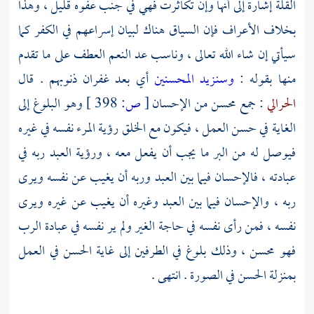
القلة إشارة إلى أنها وإن تكاثرت فهي في جنب عفوه قليل ، وهذا
بخلاف الأعراف فإن السياق هناك لبيان إسراعهم في الكفر كما
سيأتي إن شاء الله تعالى ، وناسب عد النعم العطف على ما تقدم
منها بقوله :
وسنـزيد المحسنين
أي بعد غفران ذنوبهم . قال
الحرالي
: جمع محسن من الإحسان
[
ص:
398 ]
وهو البلوغ إلى
الغاية في حسن العمل ، فيكون مع الخلق رؤية المرء نفسه في غيره
فيوصل له من البر ما يجب أن يفعل معه ، ورؤية العبد ربه في
عبادته ، فالإحسان فيما بين العبد وربه أن يغيب عن نفسه ويرى
ربه ، والإحسان فيما بين العبد وغيره أن يغيب عن غيره ويرى
نفسه ، فمن رأى نفسه في حاجة الغير ولم ير نفسه في عبادة الرب
فهو محسن ، وذلك بلوغ في الطرفين إلى غاية الحسن في العمل
بمنزلة الحسن في الصورة . انتهى .