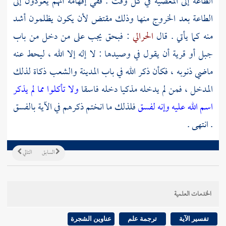
الطاعة إلى المعصية في كل وقت . ففي إفهامه أنهم يعودون إلى
الطاعة بعد الخروج منها وذلك مقتض لأن يكون يظلمون أشد
منه كما يأتي . قال
الحرالي
: فبحق يجب على من دخل من باب
جبل أو قرية أن يقول في وصيدها : لا إله إلا الله ، ليحط عنه
ماضي ذنوبه ، فكأن ذكر الله في باب المدينة والشعب ذكاة لذلك
المدخل ، فمن لم يدخله مذكيا دخله فاسقا
ولا تأكلوا مما لم يذكر
اسم الله عليه وإنه لفسق
فلذلك ما انختم ذكرهم في الآية بالفسق
. انتهى .
السابق
التالي
الخدمات العلمية
تفسير الآية
ترجمة علم
عناوين الشجرة