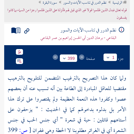
الرئيسية
نظم الدرر في تناسب الآيات والسور
سورة البقرة
تراجم الأعلام
قوله تعالى فبدل الذين ظلموا قولا غير الذي قيل لهم فأنزلنا على الذين ظلموا رجزا من السماء بما كانوا
يفسقون
نظم الدرر في تناسب الآيات والسور
البقاعي - برهان الدين أبي الحسن إبراهيم بن عمر البقاعي
جزء
صفحة
1
399
ولما كان هذا التصريح بالترغيب المتضمن للتلويح بالترهيب
مقتضيا للعاقل المبادرة إلى الطاعة بين أنه تسبب عنه أن بعضهم
عصوا وكفروا هذه النعمة العظيمة ولم يقتصروا على ترك هذا
الأمر بل بدلوه بدخولهم كما في الحديث : " يزحفون على
أستاههم قائلين : حبة في شعرة " أي جنس الحب في جنس
الشعرة أي في الغرائر مطلوبنا لا الحطة وهي غفران
[
ص:
399