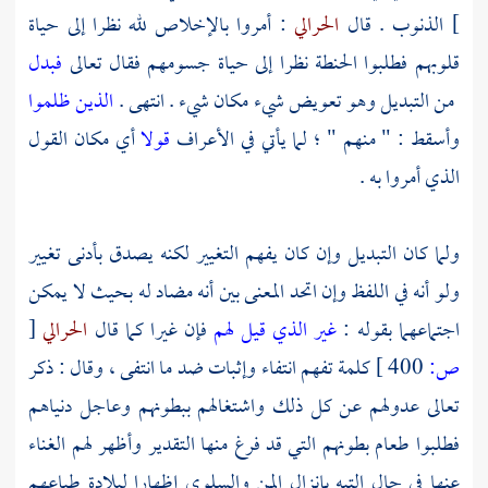
]
الذنوب . قال
الحرالي
: أمروا بالإخلاص لله نظرا إلى حياة
قلوبهم فطلبوا الحنطة نظرا إلى حياة جسومهم فقال تعالى
فبدل
من التبديل وهو تعويض شيء مكان شيء . انتهى .
الذين ظلموا
وأسقط : " منهم " ؛ لما يأتي في الأعراف
قولا
أي مكان القول
الذي أمروا به .
ولما كان التبديل وإن كان يفهم التغيير لكنه يصدق بأدنى تغيير
ولو أنه في اللفظ وإن اتحد المعنى بين أنه مضاد له بحيث لا يمكن
اجتماعهما بقوله :
غير الذي قيل لهم
فإن غيرا كما قال
الحرالي
[
ص:
400 ]
كلمة تفهم انتفاء وإثبات ضد ما انتفى ، وقال : ذكر
تعالى عدولهم عن كل ذلك واشتغالهم ببطونهم وعاجل دنياهم
فطلبوا طعام بطونهم التي قد فرغ منها التقدير وأظهر لهم الغناء
عنها في حال التيه بإنزال المن والسلوى إظهارا لبلادة طباعهم