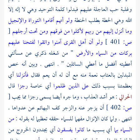
وغلبة حب العاجلة عليهم فبدلوا كلمة التوحيد وهي لا إله إلا
الله وهي الحطة بطلب الحنطة
ولو أنهم أقاموا التوراة والإنجيل
وما أنـزل إليهم من ربهم لأكلوا من فوقهم ومن تحت أرجلهم
[
ص:
401 ]
ولو أن أهل القرى آمنوا واتقوا لفتحنا عليهم
بركات من السماء والأرض
" من شغله ذكري عن مسألتي
أعطيته أفضل ما أعطي السائلين " . انتهى . وبين أنه خص
المبدلين بالعتاب نعمة منه مع أن له أن يعم فقال
فأنـزلنا
أي
بعظمتنا بسبب ذلك
على الذين ظلموا
أي خاصة
رجزا
قال
الحرالي
: هو أشد العذاب ، وما جره أيضا يسمى رجزا مما يجب
[
ص:
402 ]
أن يزجر عنه والزجر كف البهائم عن عدواها .
انتهى . ولما كان الإنزال مفهما للسماء حققه تعظيما له بقوله :
من
السماء بما
أي بسبب ما
كانوا يفسقون
أي يجددون الخروج من