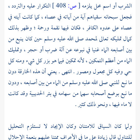
الشرب أو اسم محل يلزمه
[
ص:
408 ]
التكرار عليه والتردد ،
فجعل سبحانه سقياهم آية من آياته في عصاه ، كما كانت آيته في
عصاه على عدوه الكافر ، فكان فيها نقمة ورحمة ؛ وظهر بذلك
كمال تمليكه تعالى
لمحمد
صلى الله عليه وسلم حين كان ينبع من
بين أصابعه الماء غنيا في نبوعه عن آلة ضرب أو حجر ، وتمليك
الماء من أعظم التمكين ، لأنه تمكين فيما هو بزر كل شيء ومنه كل
حي وفيه كل مجعول ومصور . انتهى . يعني أن هذه الخارقة دون
ما نبع للنبي صلى الله عليه وسلم من الماء من بين أصابعه ، ودون
ما نبع بوضع أصحابه سهما من سهامه في بئر
الحديبية
وقد كانت
لا ماء فيها ، ونحو ذلك كثير .
ولما كان السياق للامتنان وكان الإيجاد لا تستلزم التحليل
للتناول قال زيادة على ما في الأعراف ممتنا عليهم بنعمة الإحلال