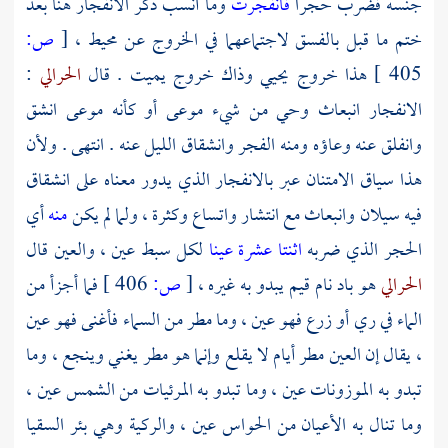
جنسه فضرب حجرا
فانفجرت
وما أنسب ذكر الانفجار هنا بعد
ختم ما قبل بالفسق لاجتماعهما في الخروج عن محيط ،
[
ص:
405 ]
هذا خروج يحيي وذاك خروج يميت . قال
الحرالي
:
الانفجار انبعاث وحي من شيء موعى أو كأنه موعى انشق
وانفلق عنه وعاؤه ومنه الفجر وانشقاق الليل عنه . انتهى . ولأن
هذا سياق الامتنان عبر بالانفجار الذي يدور معناه على انشقاق
فيه سيلان وانبعاث مع انتشار واتساع وكثرة ، ولما لم يكن
منه
أي
الحجر الذي ضربه
اثنتا عشرة عينا
لكل سبط عين ، والعين قال
الحرالي
هو باد نام قيم يبدو به غيره ،
[
ص:
406 ]
فما أجزأ من
الماء في ري أو زرع فهو عين ، وما مطر من السماء فأغنى فهو عين
، يقال إن العين مطر أيام لا يقلع وإنما هو مطر يغني وينجع ، وما
تبدو به الموزونات عين ، وما تبدو به المرئيات من الشمس عين ،
وما تنال به الأعيان من الحواس عين ، والركية وهي بئر السقيا