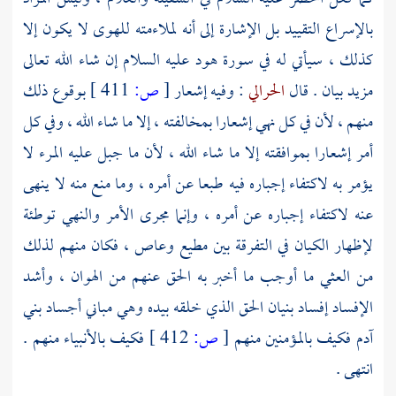
بالإسراع التقييد بل الإشارة إلى أنه لملاءمته للهوى لا يكون إلا
كذلك ، سيأتي له في سورة
هود
عليه السلام إن شاء الله تعالى
مزيد بيان . قال
الحرالي
: وفيه إشعار
[
ص:
411 ]
بوقوع ذلك
منهم ، لأن في كل نهي إشعارا بمخالفته ، إلا ما شاء الله ، وفي كل
أمر إشعارا بموافقته إلا ما شاء الله ، لأن ما جبل عليه المرء لا
يؤمر به لاكتفاء إجباره فيه طبعا عن أمره ، وما منع منه لا ينهى
عنه لاكتفاء إجباره عن أمره ، وإنما مجرى الأمر والنهي توطئة
لإظهار الكيان في التفرقة بين مطيع وعاص ، فكان منهم لذلك
من العثي ما أوجب ما أخبر به الحق عنهم من الهوان ، وأشد
الإفساد إفساد بنيان الحق الذي خلقه بيده وهي مباني أجساد بني
آدم
فكيف بالمؤمنين منهم
[
ص:
412 ]
فكيف بالأنبياء منهم .
انتهى .