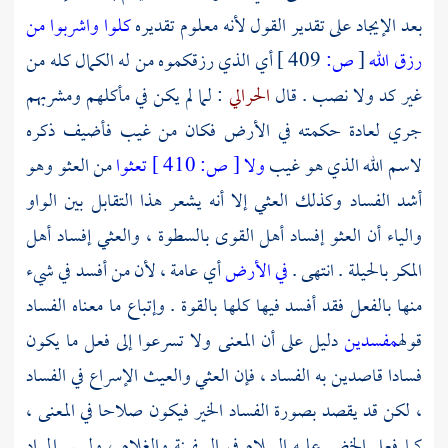
بعد الإيجاد على تقدير القول لأنه معلوم تقديره
كلوا واشربوا من
رزق الله
[
ص:
409 ]
أي الذي رزقكموه من له الكمال كله من
غير كد ولا نصب . قال
الحرالي
: لما لم يكن في مأكلهم ومشربهم
جري لعادة حكمته في الأرض فكان من غيب فأضيف ذكره
لاسم الله الذي هو غيب
ولا
[
ص:
410 ]
تعثوا
من العثو وهو
أشد الفساد وكذلك العثي إلا أنه يشعر هذا التقابل بين الواو
والياء أن العثو إفساد أهل القوى بالسطوة ، والعثي إفساد أهل
المكر بالحيلة . انتهى .
في الأرض
أي عامة ، لأن من أفسد في شيء
منها بالفعل فقد أفسد فيها كلها بالقوة . وإتباع ما معناه الفساد
قوله
مفسدين
دليل على أن المعنى ولا تسرعوا إلى فعل ما يكون
فسادا قاصدين به الفساد ، فإن العثي والعيث الإسراع في الفساد
، لكن قد يقصد بصورة الفساد الخير فيكون صلاحا في المعنى ،
كما فعل
الخضر
عليه السلام في السفينة والغلام ، وليس المراد