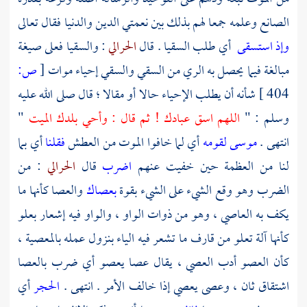
الصانع وعلمه جمعا لهم بذلك بين نعمتي الدين والدنيا فقال تعالى
وإذ استسقى
أي طلب السقيا . قال
الحرالي
: والسقيا فعلى صيغة
مبالغة فيما يحصل به الري من السقي والسقي إحياء موات
[
ص:
404 ]
شأنه أن يطلب الإحياء حالا أو مقالا ؛ قال صلى الله عليه
وسلم : "
اللهم اسق عبادك ! ثم قال : وأحي بلدك الميت
"
انتهى .
موسى لقومه
أي لما خافوا الموت من العطش
فقلنا
أي بما
لنا من العظمة حين خفيت عنهم
اضرب
قال
الحرالي
: من
الضرب وهو وقع الشيء على الشيء بقوة
بعصاك
والعصا كأنها ما
يكف به العاصي ، وهو من ذوات الواو ، والواو فيه إشعار بعلو
كأنها آلة تعلو من قارف ما تشعر فيه الياء بنزول عمله بالمعصية ،
كأن العصو أدب العصي ، يقال عصا يعصو أي ضرب بالعصا
اشتقاق ثان ، وعصى يعصي إذا خالف الأمر . انتهى .
الحجر
أي