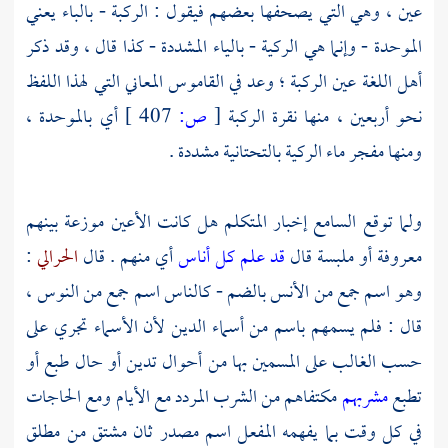
عين ، وهي التي يصحفها بعضهم فيقول : الركبة - بالباء يعني
الموحدة - وإنما هي الركية - بالياء المشددة - كذا قال ، وقد ذكر
أهل اللغة عين الركبة ؛ وعد في القاموس المعاني التي لهذا اللفظ
نحو أربعين ، منها نقرة الركبة
[
ص:
407 ]
أي بالموحدة ،
ومنها مفجر ماء الركية بالتحتانية مشددة .
ولما توقع السامع إخبار المتكلم هل كانت الأعين موزعة بينهم
معروفة أو ملبسة قال
قد علم كل أناس
أي منهم . قال
الحرالي
:
وهو اسم جمع من الأنس بالضم - كالناس اسم جمع من النوس ،
قال : فلم يسمهم باسم من أسماء الدين لأن الأسماء تجري على
حسب الغالب على المسمين بها من أحوال تدين أو حال طبع أو
تطبع
مشربهم
مكتفاهم من الشرب المردد مع الأيام ومع الحاجات
في كل وقت بما يفهمه المفعل اسم مصدر ثان مشتق من مطلق