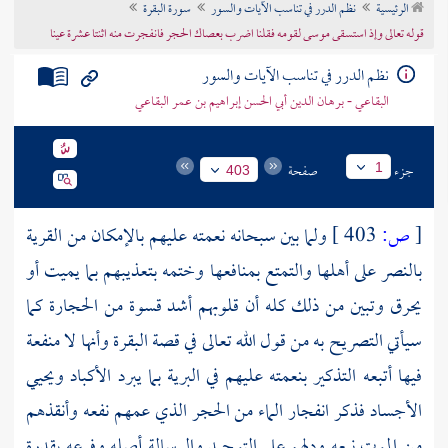
الرئيسية
نظم الدرر في تناسب الآيات والسور
سورة البقرة
تراجم الأعلام
قوله تعالى وإذ استسقى موسى لقومه فقلنا اضرب بعصاك الحجر فانفجرت منه اثنتا عشرة عينا
نظم الدرر في تناسب الآيات والسور
البقاعي - برهان الدين أبي الحسن إبراهيم بن عمر البقاعي
جزء
صفحة
1
403
[
ص:
403 ]
ولما بين سبحانه نعمته عليهم بالإمكان من القرية
بالنصر على أهلها والتمتع بمنافعها وختمه بتعذيبهم بما يميت أو
يحرق وتبين من ذلك كله أن قلوبهم أشد قسوة من الحجارة كما
سيأتي التصريح به من قول الله تعالى في قصة البقرة وأنها لا منفعة
فيها أتبعه التذكير بنعمته عليهم في البرية بما يبرد الأكباد ويحيي
الأجساد فذكر انفجار الماء من الحجر الذي عمهم نفعه وأنقذهم
من الموت نبعه ودلهم على التوحيد والرسالة أصله وفرعه بقدرة