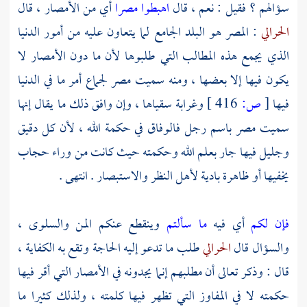
سؤالهم ؟ فقيل : نعم ، قال
اهبطوا مصرا
أي من الأمصار ، قال
الحرالي
: المصر هو البلد الجامع لما يتعاون عليه من أمور الدنيا
الذي يجمع هذه المطالب التي طلبوها لأن ما دون الأمصار لا
يكون فيها إلا بعضها ، ومنه سميت
مصر
لجماع أمر ما في الدنيا
فيها
[
ص:
416 ]
وغرابة سقياها ، وإن وافق ذلك ما يقال إنها
سميت
مصر
باسم رجل فالوفاق في حكمة الله ، لأن كل دقيق
وجليل فيها جار بعلم الله وحكمته حيث كانت من وراء حجاب
يخفيها أو ظاهرة بادية لأهل النظر والاستبصار . انتهى .
فإن لكم
أي فيه
ما سألتم
وينقطع عنكم المن والسلوى ،
والسؤال قال
الحرالي
طلب ما تدعو إليه الحاجة وتقع به الكفاية ،
قال : وذكر تعالى أن مطلبهم إنما يجدونه في الأمصار التي أقر فيها
حكمته لا في المفاوز التي تظهر فيها كلمته ، ولذلك كثيرا ما