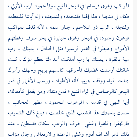
المواكب وغرق فرسانها في البحر المنيع ، والمحمود الرب الأزلي ،
فكان لي منجيا ، هذا إلهنا فلنحمده ولنمجده ، إله آبائنا فلنعظمه
ولنجله ، الرب ذو الملاحم ، جبار اسمه ، لأنه قذف بمواكب
فرعون
وجنوده في البحر وغرق جبابرة في
بحر سوف
وغطتهم
الأمواج وهبطوا في القعر فرسبوا مثل الجنادل ، يمينك يا رب
بهية بالقوة ، يمينك يا رب أهلكت أعداءك بعظم عزك ، كبت
شانئك أرسلت غضبك فأحرقهم كالسهم بريح وجهك وأمرك
جمدت المياه ووقف جريها كأنه الأطواد ، ورسب الأغمار في قعر
البحر كالرصاص في الماء المنيع ؛ فمن مثلك ومن يفعل كأفعالك
أيها البهي في قدسه ، المرهوب المحمود ، مظهر العجائب ،
سست بنعمتك هذا الشعب الذي خلصت ، فبلغ ذلك الشعوب
فارتجفوا وقلقوا وغشي الخوف والرعب سكان
فلسطين
، عند
ذلك ذعر أشراف
أدوم
وغشي الرعدة والارتعاش رجال مؤاب