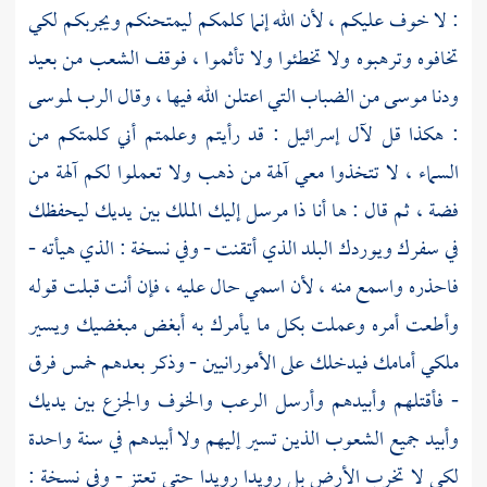
: لا خوف عليكم ، لأن الله إنما كلمكم ليمتحنكم ويجربكم لكي
تخافوه وترهبوه ولا تخطئوا ولا تأثموا ، فوقف الشعب من بعيد
ودنا
موسى
من الضباب التي اعتلن الله فيها ، وقال الرب
لموسى
: هكذا قل لآل إسرائيل : قد رأيتم وعلمتم أني كلمتكم من
السماء ، لا تتخذوا معي آلهة من ذهب ولا تعملوا لكم آلهة من
فضة ، ثم قال : ها أنا ذا مرسل إليك الملك بين يديك ليحفظك
في سفرك ويوردك البلد الذي أتقنت - وفي نسخة : الذي هيأته -
فاحذره واسمع منه ، لأن اسمي حال عليه ، فإن أنت قبلت قوله
وأطعت أمره وعملت بكل ما يأمرك به أبغض مبغضيك ويسير
ملكي أمامك فيدخلك على الأمورانيين - وذكر بعدهم خمس فرق
- فأقتلهم وأبيدهم وأرسل الرعب والخوف والجزع بين يديك
وأبيد جميع الشعوب الذين تسير إليهم ولا أبيدهم في سنة واحدة
لكي لا تخرب الأرض بل رويدا رويدا حتى تعتز - وفي نسخة :