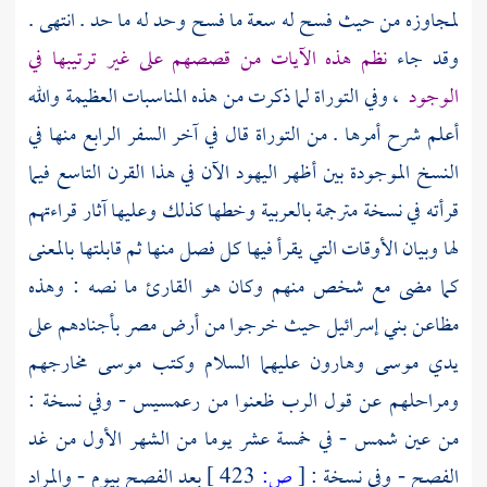
لمجاوزه من حيث فسح له سعة ما فسح وحد له ما حد . انتهى .
وقد جاء
نظم هذه الآيات من قصصهم على غير ترتيبها في
الوجود
، وفي التوراة لما ذكرت من هذه المناسبات العظيمة والله
أعلم شرح أمرها . من التوراة قال في آخر السفر الرابع منها في
النسخ الموجودة بين أظهر اليهود الآن في هذا القرن التاسع فيما
قرأته في نسخة مترجمة بالعربية وخطها كذلك وعليها آثار قراءتهم
لها وبيان الأوقات التي يقرأ فيها كل فصل منها ثم قابلتها بالمعنى
كما مضى مع شخص منهم وكان هو القارئ ما نصه : وهذه
مظاعن بني إسرائيل حيث خرجوا من أرض
مصر
بأجنادهم على
يدي
موسى
وهارون
عليهما السلام وكتب
موسى
مخارجهم
ومراحلهم عن قول الرب ظعنوا من
رعمسيس
- وفي نسخة :
من
عين شمس
- في خمسة عشر يوما من الشهر الأول من غد
الفصح - وفي نسخة :
[
ص:
423 ]
بعد الفصح بيوم - والمراد