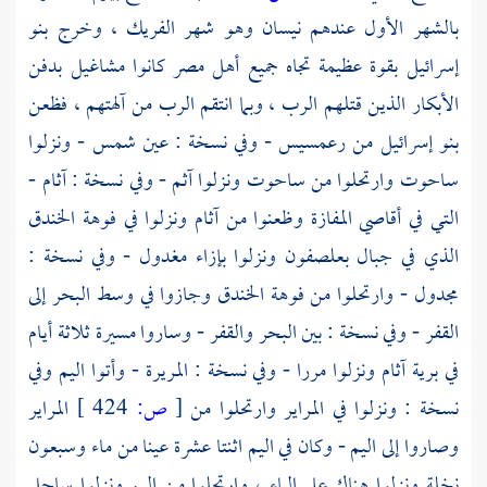
بالشهر الأول عندهم نيسان وهو شهر الفريك ، وخرج بنو
إسرائيل بقوة عظيمة تجاه جميع أهل
مصر
كانوا مشاغيل بدفن
الأبكار الذين قتلهم الرب ، وبما انتقم الرب من آلهتهم ، فظعن
بنو إسرائيل من
رعمسيس
- وفي نسخة :
عين شمس
- ونزلوا
ساحوت
وارتحلوا من
ساحوت
ونزلوا
آثم
- وفي نسخة :
آثام
-
التي في أقاصي المفازة وظعنوا من
آثام
ونزلوا في فوهة الخندق
الذي في جبال
بعلصفون
ونزلوا بإزاء
مغدول
- وفي نسخة :
مجدول - وارتحلوا من فوهة الخندق وجازوا في وسط البحر إلى
القفر - وفي نسخة : بين البحر والقفر - وساروا مسيرة ثلاثة أيام
في برية آثام ونزلوا مررا - وفي نسخة : المريرة - وأتوا اليم وفي
نسخة : ونزلوا في
المراير
وارتحلوا من
[
ص:
424 ]
المراير
وصاروا إلى اليم - وكان في اليم اثنتا عشرة عينا من ماء وسبعون
نخلة ونزلوا هناك على الماء ، وارتحلوا من اليم ونزلوا ساحل