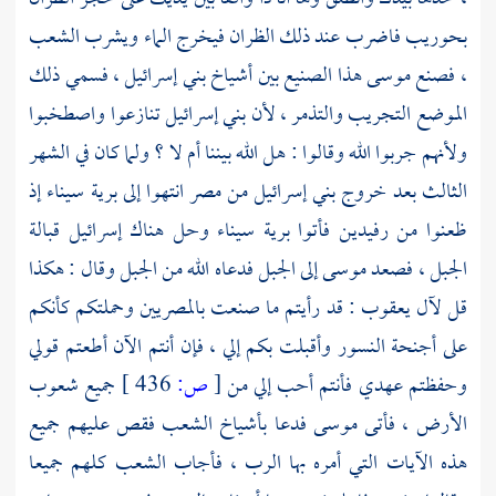
بحوريب فاضرب عند ذلك الظران فيخرج الماء ويشرب الشعب
، فصنع
موسى
هذا الصنيع بين أشياخ بني إسرائيل ، فسمي ذلك
الموضع التجريب والتذمر ، لأن بني إسرائيل تنازعوا واصطخبوا
ولأنهم جربوا الله وقالوا : هل الله بيننا أم لا ؟ ولما كان في الشهر
الثالث بعد خروج بني إسرائيل من
مصر
انتهوا إلى
برية سيناء
إذ
ظعنوا من
رفيدين
فأتوا
برية سيناء
وحل هناك إسرائيل قبالة
الجبل ، فصعد
موسى
إلى الجبل فدعاه الله من الجبل وقال : هكذا
قل لآل
يعقوب
: قد رأيتم ما صنعت بالمصريين وحملتكم كأنكم
على أجنحة النسور وأقبلت بكم إلي ، فإن أنتم الآن أطعتم قولي
وحفظتم عهدي فأنتم أحب إلي من
[
ص:
436 ]
جميع شعوب
الأرض ، فأتى
موسى
فدعا بأشياخ الشعب فقص عليهم جميع
هذه الآيات التي أمره بها الرب ، فأجاب الشعب كلهم جميعا