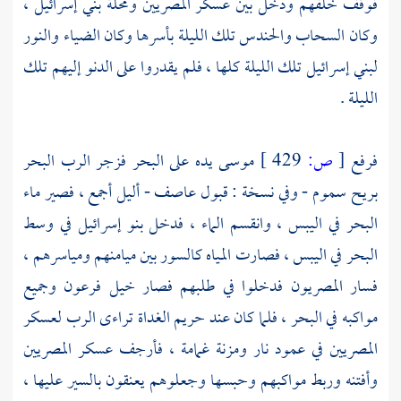
فوقف خلفهم ودخل بين عسكر المصريين ومحلة بني إسرائيل ،
وكان السحاب والحندس تلك الليلة بأسرها وكان الضياء والنور
لبني إسرائيل تلك الليلة كلها ، فلم يقدروا على الدنو إليهم تلك
الليلة .
فرفع
[
ص:
429 ]
موسى
يده على البحر فزجر الرب البحر
بريح سموم - وفي نسخة : قبول عاصف - أليل أجمع ، فصير ماء
البحر في اليبس ، وانقسم الماء ، فدخل بنو إسرائيل في وسط
البحر في اليبس ، فصارت المياه كالسور بين ميامنهم ومياسرهم ،
فسار المصريون فدخلوا في طلبهم فصار خيل
فرعون
وجميع
مواكبه في البحر ، فلما كان عند حريم الغداة تراءى الرب لعسكر
المصريين في عمود نار ومزنة غمامة ، فأرجف عسكر المصريين
وأفتنه وربط مواكبهم وحبسها وجعلوهم يعنقون بالسير عليها ،