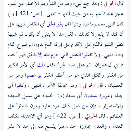
قال
الحرالي
: وهذا جمع نبيء وهو من النبأ وهو الإخبار عن غيب
عجز عنه المخبر به من حيث أخبر - انتهى .
[
ص:
421 ]
ولما
كان النبي معصوما دينا ودنيا قال
بغير الحق
أي الكامل تنبيها على
أن قتله لا يقع إلا كذلك ، لكن هذا لا ينفي أن يكون ثم شبهة
كظن التنبؤ فالذم على الإقدام على إراقة الدم بدون الوضوح التام
وفاقا لنهي .
ولا تقتلوا النفس التي حرم الله إلا بالحق
فهو أخف
مما في آل عمران . ثم علل هذه الجرأة فقال
ذلك
أي الأمر الكبير
من الكفر والقتل الذي هو من أعظم الكفر
بما عصوا
وهو من
العصيان . قال
الحرالي
: وهو مخالفة الأمر . انتهى .
وكانوا
أي
جبلة وغريزة
يعتدون
أي يتجاوزون الحدود على سبيل التجدد
والاستمرار ، فإن من فعل ذلك مرد عليه ومرن فاجترأ على
العظائم . قال
الحرالي
:
[
ص:
422 ]
وهو أي الاعتداء تكلف
العداء ، والعداء مجاوزة الحد ، فيما يفسح فيه إلى حد لا عذر