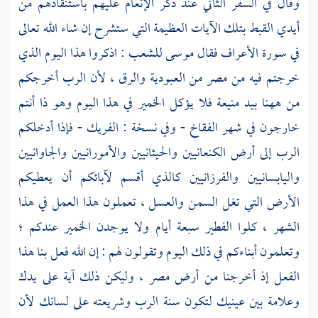
وقال في السفر الثاني عند ذكر الإنعام عليهم باستنقاذهم من
أيدي القبط بتلك الآيات العظيمة التي ستشرح إن شاء الله تعالى
في سورة الأعراف فقال
موسى
للشعب : اذكروا هذا اليوم الذي
خرجتم فيه من
مصر
من العبودية والرق ، لأن الرب أخرجكم
من ههنا بيد منيعة فلا يؤكل الخمير في هذا اليوم وهو ذا أنتم
خارجون في شهر الفقاخ - وفي نسخة : الفريك - فإذا أدخلكم
الرب إلى أرض الكنعانيين والحيثانيين والأمورانيين والجاوانيين
واليابسانيين والفرزانيين كالذي أقسم لآبائكم أن يعطيكم
الأرض التي تغل السمن والعسل ، تعملون هذا العمل في هذا
الشهر ، كلوا الفطير سبعة أيام ولا يوجدن الخمير عندكم ؛
وتعلمون أبناءكم في ذلك اليوم وتقولون لهم : إن الله فعل بنا هذا
الفعل إذ أخرجنا من أرض
مصر
، وليكن ذلك آية على يدك
وعلامة بين عينيك لتكون سنة الرب وشريعته على لسانك لأن