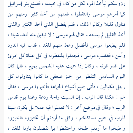
رؤوسكم ليأخذ المرء لكل من كان في خيمته ، فصنع بنو إسرائيل
كما أمرهم
موسى
والتقطوا ، فمنهم من أخذ كثيرا ومنهم من
تناول قليلا وكالوا ذلك ، فلم يفضل الذي أخذ الكثير والذي
أخذ القليل لم يعدمه ، فقال لهم
موسى
: لا تبقين منه للغد شيئا ،
فلم يطيعوا
موسى
فأفضل رهط منهم للغد ، فدب فيه الدود
وأنتن ، فغضب
موسى
، فجعلوا يلتقطونه في كل غداة كل امرئ
على قدر قوته ، وكان إذا حميت عليه الشمس يميع ، فلما كان
اليوم السادس التقطوا من الخبز ضعفي ما كانوا يتناولون كل
رجل مكيالين ، فأتى جميع أشياخ الجماعة فأخبروا
موسى
، فقال
لهم : هكذا قال الرب ، إن السبت راحة ودعة وغدا يوم قدس
الرب ؛ وقال في موضع آخر : لا تعملوا فيه عملا بل يكون سبتا
للرب في جميع مساكنكم ، وكل ما أردتم أن تختبزوه فاخبزوه
واطبخوا ما أردتم طبخه واحتفظوا بما تفضلون باردا للغد ،