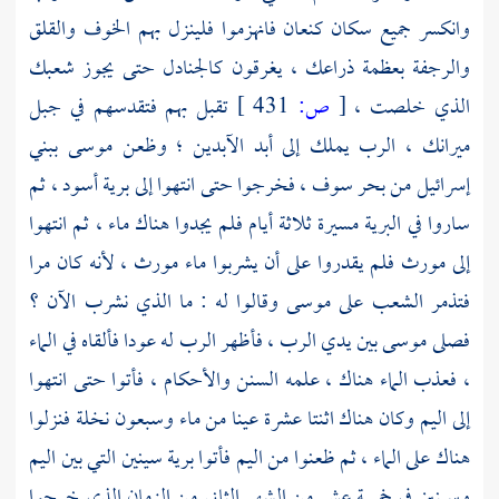
وانكسر جميع سكان
كنعان
فانهزموا فلينزل بهم الخوف والقلق
والرجفة بعظمة ذراعك ، يغرقون كالجنادل حتى يجوز شعبك
الذي خلصت ،
[
ص:
431 ]
تقبل بهم فتقدسهم في
جبل
ميرانك
، الرب يملك إلى أبد الآبدين ؛ وظعن
موسى
ببني
إسرائيل من
بحر سوف
، فخرجوا حتى انتهوا إلى
برية أسود
، ثم
ساروا في البرية مسيرة ثلاثة أيام فلم يجدوا هناك ماء ، ثم انتهوا
إلى
مورث
فلم يقدروا على أن يشربوا ماء مورث ، لأنه كان مرا
فتذمر الشعب على
موسى
وقالوا له : ما الذي نشرب الآن ؟
فصلى
موسى
بين يدي الرب ، فأظهر الرب له عودا فألقاه في الماء
، فعذب الماء هناك ، علمه السنن والأحكام ، فأتوا حتى انتهوا
إلى اليم وكان هناك اثنتا عشرة عينا من ماء وسبعون نخلة فنزلوا
هناك على الماء ، ثم ظعنوا من اليم فأتوا برية سينين التي بين اليم
وسينين في خمسة عشر من الشهر الثاني من الزمان الذي خرجوا