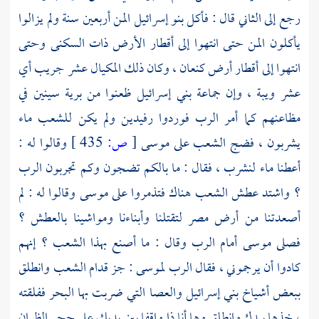
رجع إلى الثاني قال : فأكل بنو إسرائيل المن أربعين سنة ولم يزالوا
يأكلون المن حتى انتهوا إلى أقطار الأرض ذات السكنى وحتى
انتهوا إلى أقطار أرض
كنعان
، وكان ذلك المكيال عشر جريب أي
عشر ويبة ، وإن جماعة بني إسرائيل ظعنوا من برية سينين في
مظاعنهم كما أمر الرب فوردوا رفيدين ولم يكن للشعب ماء
يشربون ، فضج الشعب على
موسى
[
ص:
435 ]
وقالوا له :
أعطنا ماء لنشرب ، فقال : ما بالكم تضجون وكم تجربون الرب
؟ واشتد عطش الشعب هناك فتذمروا على
موسى
وقالوا له : لم
أصعدتنا من أرض
مصر
لتقتلنا وأبناءنا ومواشينا بالعطش ؟
فصلى
موسى
أمام الرب وقال : ما أصنع بهذا الشعب ؟ إنهم
كادوا أن يرجموني ، فقال الرب
لموسى
: جز قدام الشعب وانطلق
ببعض أشياخ بني إسرائيل والعصا التي ضربت بها البحر ففلقته
، خذها بيدك وانطلق وها أنا ذا واقفا بين يديك على حجر الظران