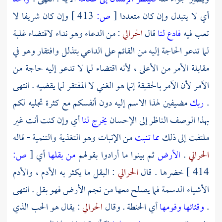
أي لا يتبدل وإن كان متعددا
[
ص:
413 ]
وإن كان شريفا لا
تعب فيه
فادع لنا
قال
الحرالي
: من الدعاء وهو نداء لاقتضاء غلبة
لما تدعو الحاجة إليه من القائم على الداعي بتذلل وافتقار وهو في
مقابلة الأمر من الأعلى ، لأنه اقتضاء لما لا تدعو إليه حاجة من
الآمر لأن الآمر بالحقيقة إنما هو الغني لا المفتقر لما يقضيه . انتهى
.
ربك
مضيفين لهذا الاسم إليه دون أنفسكم مع كثرة تجليه لكم
بهذا الوصف الناظر إلى الإحسان
يخرج لنا
أي وإن كنت أنت غير
ملتفت إلى ذلك
مما تنبت
من الإنبات وهو التغذية والتنمية - قاله
الحرالي
.
الأرض
ثم بينوا ما أرادوا بقولهم
من بقلها
أي
[
ص:
414 ]
خضرها . قال
الحرالي
: البقل ما يكثر به الأدم ، والأدم
الأشياء الدسمة فما يصلح معها من نجم الأرض فهو بقل . انتهى
.
وقثائها وفومها
أي الحنطة . وقال
الحرالي
: يقال هو الحب الذي