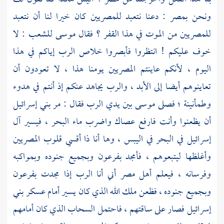
ونحن
بمصر
: دعنا نتعبد للمصريين كان خيرا لنا أن نتعبد
للمصريين من الموت في هذا القفر ؟ فقال
موسى
للشعب : لا
خوف عليكم ! انتظروا فأبصروا خلاص الرب إياكم في هذا
اليوم ، لأنكم عاينتم المصريين يومنا هذا ، لا تعودون أن
تعاينوهم أيضا إلى الأبد ، والرب يجاهد عنكم إذ أنتم في هدوء
وطمأنينة ؛ فصلى
موسى
بين يدي الرب فقال : مر بني إسرائيل
أن يظعنوا وأنت فارفع عصاك واضرب ماء البحر ، فيسير آل
إسرائيل في البحر في اليبس ، وها أنا ذا أقسي قلوب المصريين
وأغلظها ليتبعوهم ، فأمجد
بفرعون
وبجميع جنوده وبمواكبه
وفرسانه ، فيعلم أهل
مصر
أني أنا الرب إذا مجدت
بفرعون
وبجميع جنوده ، فظعن ملك الله الذي كان يسير أمام عسكر بني
إسرائيل فصار على ساقتهم ، فاحتمل السحاب الذي كان أمامهم