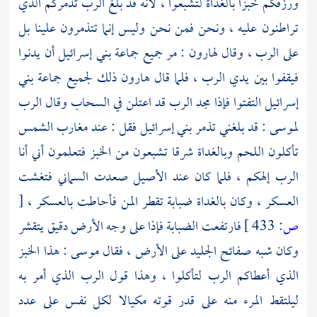
ورزقكم خبزا بالغداة لتشبعوا ، لأنه قد بلغ الرب تذمركم الذي
تراطنون عليه ، ونحن فمن نحن وليس إنما تتذمرون علينا بل
على الرب ، وقال
لهارون
: مر جميع جماعة بني إسرائيل أن يدنوا
فيقفوا بين يدي الرب ، فلما قال
هارون
ذلك لجميع جماعة بني
إسرائيل التفتوا فإذا مجد الرب قد اعتلن في السحاب وقال الرب
لموسى
: قد بلغني تذمر بني إسرائيل فقل : عند مغارب الشمس
تأكلون اللحم وبالغداة شرقا تشبعون من الخبز فتعلمون أني أنا
الرب إلهكم ، فلما كان عند الأصيل صعدت السماني فتغشت
العسكر ، وكان بالغداة ضبابة تقطر المن فأحاطت بالعسكر ،
[
ص:
433 ]
فارتفعت الضبابة فإذا على وجه الأرض دقيق يتقشر
وكان شبه صفائح الجليد على الأرض ، فقال
موسى
: هذا الخبز
الذي أعطاكم الرب لتأكلوا ، وهذا قول الرب الذي أمر به
ليلتقط المرء منه على قدر قوته مكيالا لكل نفس على عدد