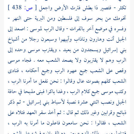
تكثر - فتصير ذا بطش فترث الأرض واجعل
[
ص:
438 ]
تخومك من
بحر سوف
إلى
فلسطين
ومن البرية حتى النهر -
وفسره في موضع آخر
بالفرات
- وقال الرب
لموسى
: اصعد إلى
الجبل أنت
وهارون
وناذاب
وآبيهوا
وسبعون رجلا من أشياخ
بني إسرائيل ويسجدون من بعيد ، ويقترب
موسى
وحده إلى
الرب وهم لا يقتربون ولا يصعد الشعب معه . فجاء
موسى
وقص على الشعب جميع عهود الرب وجميع أحكامه ، فنادى
الشعب كلهم بصوت عال وقالوا : نحن نفعل ما أمرنا الرب ،
وكتب
موسى
جميع كلام الرب ، وغدا باكرا فبنى مذبحا في حافة
الجبل ونصب اثنتي عشرة نصبة لأسباط بني إسرائيل - ثم ذكر
ذبائح وقرابين وغير ذلك ثم قال : ثم أخذ سفر العهد فتلاه على
الشعب ، فقالوا : نحن سامعون فاعلون ما أمرنا به الرب ،
فتناول
موسى
ذلك الدم - يعني دم القربان - فرشه على الشعب