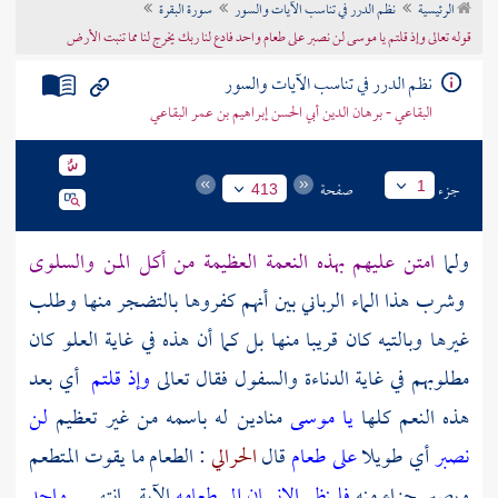
الرئيسية
نظم الدرر في تناسب الآيات والسور
سورة البقرة
تراجم الأعلام
قوله تعالى وإذ قلتم يا موسى لن نصبر على طعام واحد فادع لنا ربك يخرج لنا مما تنبت الأرض
نظم الدرر في تناسب الآيات والسور
البقاعي - برهان الدين أبي الحسن إبراهيم بن عمر البقاعي
جزء
صفحة
1
413
ولما
امتن عليهم بهذه النعمة العظيمة من أكل المن والسلوى
وشرب هذا الماء الرباني بين أنهم كفروها بالتضجر منها وطلب
غيرها وبالتيه كان قريبا منها بل كما أن هذه في غاية العلو كان
مطلوبهم في غاية الدناءة والسفول فقال تعالى
وإذ قلتم
أي بعد
هذه النعم كلها
يا موسى
منادين له باسمه من غير تعظيم
لن
نصبر
أي طويلا
على طعام
قال
الحرالي
: الطعام ما يقوت المتطعم
ويصير جزاء منه
فلينظر الإنسان إلى طعامه
الآية . انتهى .
واحد