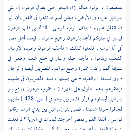
بعلصفون
، انزلوا هناك إزاء البحر حتى يقول
فرعون
إن بني
إسرائيل غرباء في الأرض ، فيظن أنهم قد تاهوا في القفر وأن البر
قد انغلق عليهم ؛ وقال الرب
لموسى
: أنا أقسي قلب
فرعون
فيسير في طلبكم فأمجد
بفرعون
وجميع جنوده ، فيعلم أهل
مصر
أني أنا الرب ، ففعلوا كذلك ؛ فأسف
فرعون
وعبيده لإرسال
الشعب وندموا ، فألجم خيله وسار في جميع شعبه وظعن في
ستمائة ألف راكب مختارة وجميع مواكب المصريين أيضا والرجال
- وفي نسخة : والقواد - على جميعها ، فسار المصريون في طلبهم
فرهقوهم وهم حلول على المهرقان ، فقرب
فرعون
ورفع بنو
إسرائيل أبصارهم فرأوا المصريين وهم في
[
ص:
428 ]
طلبهم
فخافوا خوفا شديدا ، فصلى بنو إسرائيل بين يدي الرب وقالوا
لموسى
: ألقلة القبور
بمصر
أخرجتنا لنموت في البرية ؟ لم فعلت
بنا هذا الفعل وأخرجتنا من
مصر
؟ أليس هكذا كنا نقول لك