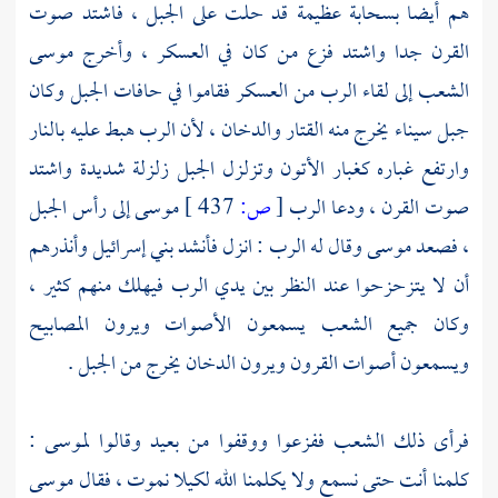
هم أيضا بسحابة عظيمة قد حلت على الجبل ، فاشتد صوت
القرن جدا واشتد فزع من كان في العسكر ، وأخرج
موسى
الشعب إلى لقاء الرب من العسكر فقاموا في حافات الجبل وكان
جبل سيناء
يخرج منه القتار والدخان ، لأن الرب هبط عليه بالنار
وارتفع غباره كغبار الأتون وتزلزل الجبل زلزلة شديدة واشتد
صوت القرن ، ودعا الرب
[
ص:
437 ]
موسى
إلى رأس الجبل
، فصعد
موسى
وقال له الرب : انزل فأنشد بني إسرائيل وأنذرهم
أن لا يتزحزحوا عند النظر بين يدي الرب فيهلك منهم كثير ،
وكان جميع الشعب يسمعون الأصوات ويرون المصابيح
ويسمعون أصوات القرون ويرون الدخان يخرج من الجبل .
فرأى ذلك الشعب ففزعوا ووقفوا من بعيد وقالوا
لموسى
:
كلمنا أنت حتى نسمع ولا يكلمنا الله لكيلا نموت ، فقال
موسى