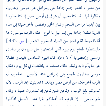
من
مصر
، فتذمر جميع جماعة بني إسرائيل على
موسى
وهارون
وقالوا لهما : قد كنا نحب أن نتوفى في أرض
مصر
إذ كنا جلوسا
بين أيدينا مراجل اللحم وكبار الخبز ونفضل فأخرجتمانا إلى هذه
البرية لتقتلا جماعة بني إسرائيل بالجوع ! فقال الرب
لموسى
: ها
أنا ذا مهبط لكم الخبز من السماء فليخرج الشعب
[
ص:
432 ]
فليلتقطوا طعام يوم بيوم لكي أمتحنهم هل يسيرون بوصاياي
وسنني ويحفظونها أم لا ، فإذا كان اليوم السادس فليعدوا فضلا
على ما يأتون به وليكن ذلك ضعف ما يلتقطون في كل يوم ، فقال
موسى
وهارون
لجميع بني إسرائيل عند الأصيل : تعلمون أن
الرب أخرجكم من أرض
مصر
وبالغداة تعاينون مجد الرب ، لأن
تذمركم بلغ الرب ، ونحن فمن نحن إذ تتذمرون علينا ، وقال
لهم
موسى
: إن الرب قد أعطاكم لحما عند الأصيل لتأكلوا