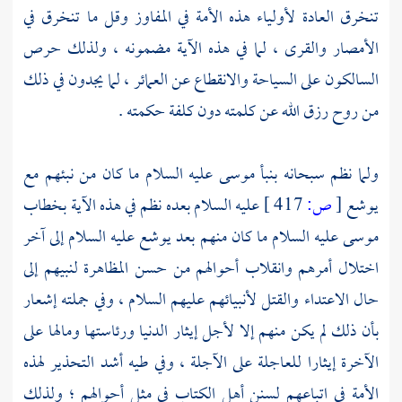
تنخرق العادة لأولياء هذه الأمة في المفاوز وقل ما تنخرق في
الأمصار والقرى ، لما في هذه الآية مضمونه ، ولذلك حرص
السالكون على السياحة والانقطاع عن العمائر ، لما يجدون في ذلك
من روح رزق الله عن كلمته دون كلفة حكمته .
ولما نظم سبحانه بنبأ
موسى
عليه السلام ما كان من نبئهم مع
يوشع
[
ص:
417 ]
عليه السلام بعده نظم في هذه الآية بخطاب
موسى
عليه السلام ما كان منهم بعد
يوشع
عليه السلام إلى آخر
اختلال أمرهم وانقلاب أحوالهم من حسن المظاهرة لنبيهم إلى
حال الاعتداء والقتل لأنبيائهم عليهم السلام ، وفي جملته إشعار
بأن ذلك لم يكن منهم إلا لأجل إيثار الدنيا ورئاستها ومالها على
الآخرة إيثارا للعاجلة على الآجلة ، وفي طيه أشد التحذير لهذه
الأمة في اتباعهم لسنن أهل الكتاب في مثل أحوالهم ؛ ولذلك