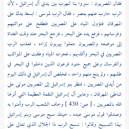
فقال المصريون : سيروا بنا لنهرب بين يدي آل إسرائيل ، لأن
الرب حارب عنهم
بمصر
، فقال الرب
لموسى
: ابسط يدك على
المهرقان
فتؤول المياه على المصريين فتطفح على مواكبهم
وفرسانهم ، فرفع يده على البحر ، فرجع البحر عند وقت الغداة
إلى موضعه والمصريون جعلوا يهربون إزاءه ، فعذب الرب
المصريين في البحر وأكذبهم ، فجرت المياه وطفت على المواكب
والفرسان وعلى جميع جنود
فرعون
الذين دخلوا في البحر في
طلبهم ، ولم ينج منهم واحد ، فخلص آل إسرائيل في ذلك اليوم
من أيدي المصريين ، فنظر بنو إسرائيل إلى المصريين موتى على
شاطئ
المهرقان
، وعاين آل إسرائيل النقمة العظيمة التي أنزلها
الله بالمصريين ،
[
ص:
430 ]
وخاف الشعب الرب وآمنوا به
وصدقوا قول
موسى
عبده ، حينئذ سبح
موسى
وبنو إسرائيل
بهذا التسبيح وقالوا : نسبح الرب ذا الجلال الذي تعالى على