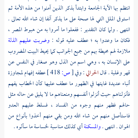
انتظم بها الآية الجامعة وابتدأ بذكر الذين آمنوا من هذه الأمة ثم
استوفى الملل التي لها صحة على ما يذكر آنفا إن شاء الله تعالى .
انتهى . ولما كان التقدير : ففعلوا ما أمروا به من هبوط المصر ،
فكان ما وعدوا به ؛ عطف عليه قوله :
وضربت عليهم الذلة
ملازمة لهم محيطة بهم من جميع الجوانب كما يحيط البيت المضروب
على الإنسان به ، وهي اسم من الذل وهو صغار في النفس عن
قهر وغلبة . قال
الحرالي
: وفي
[
ص:
418 ]
عطفه إفهام لمجاوزة
أنباء عديدة غايتها في الظهور ما عطف عليها كأن الخطاب يفهم
فأنزلناهم حيث أنزلوا أنفسهم ومنعناهم ما لا يليق عن حاله مثل
حالهم فظهر منهم وجوه من الفساد ، فسلط عليهم العدو
فاستأصل منهم من شاء الله ومن بقي منهم أخذوا بأنواع من
الهوان . انتهى .
والمسكنة
أي كذلك مناسبة لخساسة ما سألوه .