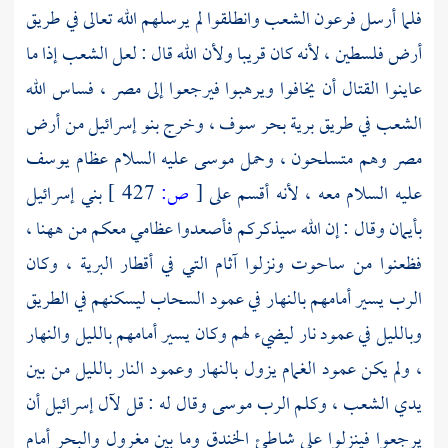
فلما أرسل
فرعون
الشعب وانطلقوا لم يرسلهم الله تعالى في طريق
أرض
فلسطين
، لأنه كان قريبا ولأن الله قال : لعل الشعب إذا ما
عاينوا القتال أن يخافوا ويرهبوا فيرجعوا إلى
مصر
، فساس الله
الشعب في طريق برية
بحر سوف
، وخرج بنو إسرائيل من أرض
مصر
وهم متسلحون ، وحمل
موسى
عليه السلام عظام
يوسف
عليه السلام معه ، لأنه أقسم على
[
ص:
427 ]
بني إسرائيل
بأيمان وقال : إن الله سيذكركم فأصعدوا عظامي معكم من ههنا ،
فظعنوا من ساحوت ونزلوا آثام التي في أقطار البرية ، وكان
الرب يسير أمامهم بالنهار في عمود السحاب ليسكنهم في الطريق
وبالليل في عمود نار ليضيء لهم وكان يسير أمامهم بالليل والنهار
، ولم يكن عمود الغمام يزول بالنهار وعمود النار بالليل من بين
يدي الشعب ، وكلم الرب
موسى
وقال له : قل لآل إسرائيل أن
يرجعوا فينزلوا على شاطئ الخندق وما بين
مغرول
والبحر أمام