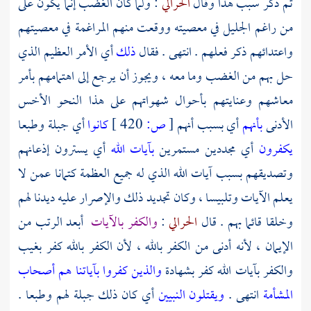
ثم ذكر سبب هذا وقال
الحرالي
: ولما كان الغضب إنما يكون على
من راغم الجليل في معصيته ووقعت منهم المراغمة في معصيتهم
واعتدائهم ذكر فعلهم . انتهى . فقال
ذلك
أي الأمر العظيم الذي
حل بهم من الغضب وما معه ، ويجوز أن يرجع إلى اهتمامهم بأمر
معاشهم وعنايتهم بأحوال شهواتهم على هذا النحو الأخس
الأدنى
بأنهم
أي بسبب أنهم
[
ص:
420 ]
كانوا
أي جبلة وطبعا
يكفرون
أي مجددين مستمرين
بآيات الله
أي يسترون إذعانهم
وتصديقهم بسبب آيات الله الذي له جميع العظمة كتمانا عمن لا
يعلم الآيات وتلبيسا ، وكان تجديد ذلك والإصرار عليه ديدنا لهم
وخلقا قائما بهم . قال
الحرالي
:
والكفر بالآيات
أبعد الرتب من
الإيمان ، لأنه أدنى من الكفر بالله ، لأن الكفر بالله كفر بغيب
والكفر بآيات الله كفر بشهادة
والذين كفروا بآياتنا هم أصحاب
المشأمة
انتهى .
ويقتلون النبيين
أي كان ذلك جبلة لهم وطبعا .