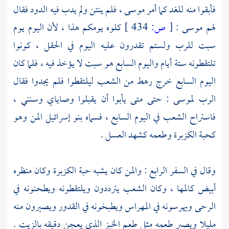
فأبقوا منه للغد كما أمر
موسى
، فلم ينتن ولم يدب فيه الدود فقال
لهم
موسى
:
[
ص:
434 ]
كلوه يومكم هذا ، لأن اليوم يوم
سبت للرب ولستم تقدرون عليه اليوم في الحقل ، كونوا
تلتقطونه ستة أيام واليوم السابع هو سبت لا يؤخذ فيه ، فلما كان
اليوم السابع خرج رهط من الشعب ليلتقطوا فلم يجدوا فقال
الرب
لموسى
: حتى متى يأبوا أن يقبلوا وصاياي وسنني ،
فاستراح الشعب في اليوم السابع ، فسماه بنو إسرائيل المن وهو
كحبة الكزبرة وطعمه كشهد العسل .
وقال في السفر الرابع : والمن كان يشبه حبة الكزبرة وكان منظره
أبيض كالمها ، وكان الشعب يترددون ويلتقطونه ويطحنونه في
الرحى ويهرسونه في المهراس ويطبخونه في القدور ويصيرون منه
مليلا ويصير طعمه مثل طعم الخبز الذي يعجن دقيقه بالزيت .