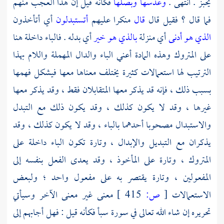
يخبز . انتهى .
وعدسها وبصلها
فكأنه قيل إن هذا العجب منهم
فما قال ؟ فقيل قال
قال
منكرا عليهم
أتستبدلون
أي أتأخذون
الذي هو أدنى
أي منزلة
بالذي هو خير
أي بدله . فالباء داخلة هنا
على المتروك وهذه المادة أعني الباء والدال المهملة واللام بهذا
الترتيب لها استعمالات كثيرة يختلف معناها معها فيشكل فهمها
بسبب ذلك ، فإنه قد يذكر معها المتقابلان فقط ، وقد يذكر معها
غيرها ، وقد لا يكون كذلك ، وقد يكون ذلك مع التبدل
والاستبدال مصحوبا أحدهما بالباء ، وقد لا يكون كذلك ، وقد
يذكران مع التبديل والإبدال ، وتارة تكون الباء داخلة على
المتروك ، وتارة على المأخوذ ، وقد يعدى الفعل بنفسه إلى
المفعولين ، وتارة يقتصر به على مفعول واحد ؛ ولبعض
الاستعمالات
[
ص:
415 ]
معنى غير معنى الآخر وسيأتي
تحريره إن شاء الله تعالى في سورة سبأ فكأنه قيل : فهل أجابهم إلى