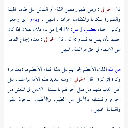
قال
الحرالي
: وهي ظهور معنى الذل أو التذلل على ظاهر الهيئة
والصورة سكونا وانكفاف حراك . انتهى .
وباءوا
أي رجعوا
وكانوا أحقاء
بغضب
[
ص:
419 ]
من باء فلان بفلان إذا كان
حقيقا بأن يقتل به لمساواته له . قال
الحرالي
: معناه إجماع القاهر
على الانتقام في حق مراغمة . انتهى .
من الله
الملك الأعظم لجرأتهم على هذا المقام الأعظم مرة بعد مرة
وكرة إثر كرة . قال
الحرالي
: وفيه تهديد لهذه الأمة بما غلب على
أهل الدنيا منهم من مثل أحوالهم باستبدال الأدنى في المعنى من
الحرام والمتشابه بالأعلى من الطيب والأطيب المأخوذ عفوا
واقتناعا . انتهى .