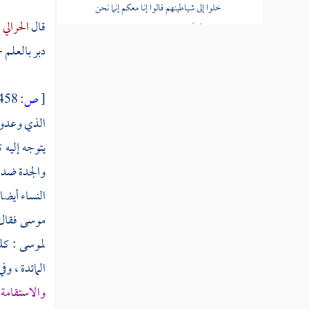
خلوا إلى شياطينهم قالوا إنا معكم إنما نحن
قال
الحرالي
:
مستهزئون
دبر بالعلم -
قوله تعالى الله يستهزئ بهم ويمدهم في
طغيانهم يعمهون
[
ص:
458 ]
قوله تعالى أولئك الذين اشتروا الضلالة
الذي وعدوه 
بالهدى فما ربحت تجارتهم وما كانوا مهتدين
يتوجه إليه
قوله تعالى مثلهم كمثل الذي استوقد نارا فلما
والجدة ضد م
أضاءت ما حوله ذهب الله بنورهم
النساء أيضا
قوله تعالى صم بكم عمي فهم لا يرجعون
موسى
فقال
قوله تعالى أو كصيب من السماء فيه ظلمات
لموسى
: كل
ورعد وبرق
المائدة ، و
قوله تعالى يكاد البرق يخطف أبصارهم كلما
والاستقامة
أضاء لهم مشوا فيه