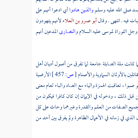
مد
صلى الله عليه وسلم
والذين هادوا
أي ادعوا أنهم على
بات فيه . انتهى . وقال
أبو عمرو بن العلاء
لأنهم يتهودون
 وجل التوراة
لموسى
عليه السلام
والنصارى
المدعين أنهم
لما كانت ملة الصابئة جامعة لما تفرق من أصول أديان أهل
قائلين بالأوثان السماوية والأصنام
[
ص:
457 ]
الأرضية
 صبوا ، تعاقبت الهمزة والياء مع الصاد والباء لعام معنى
ن قبل ذلك ، ودخوله في الإيمان إن كان كافرا فيكون من
 بجميع الصفات من العلم والقدرة وغيرهما وحاث على كل
الذي في زمانه في الأعمال الظاهرة ولم يفرق بين أحد من