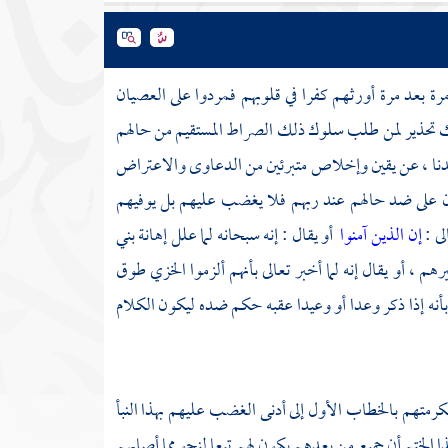
رة بعد مرة أورثهم كفرا في قلوبهم فمردوا على العصيان
ك تحذير لمن طلب سلوك ذلك الصراط المستقيم من حالهم
هدنا ، عن يقين وإخلاص متبرئين من الدعاوى والاعتراض
ن على ضد حالهم عند ربهم فلا يغضب عليهم بل يوفيهم
لى :
إن الذين آمنوا
أو يقال : إنه سبحانه لما علل إهانة بني
م ، أو يقال إنه لما أخبر تعالى بأنهم ألزموا الخزي طوق
بأنه إذا ذكر وعدا أو وعيدا عقبه حكم ضده ليكون الكلام
ى تكرمتهم بالخطاب الأول إلى أدنى الغضب عليهم بهذا النبأ
 الختم أن جميع من بعدهم يكون لهم تبعا لنحو مما أصابهم