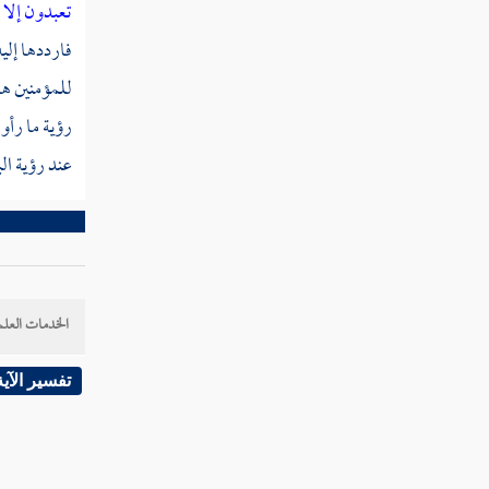
تعبدون إلا ا
قوله تعالى يا أيها الناس اعبدوا ربكم الذي
فارددها إلي
خلقكم والذين من قبلكم لعلكم تتقون
للمؤمنين هذ
رؤية ما رأو
قوله تعالى الذي جعل لكم الأرض فراشا
والسماء بناء وأنزل من السماء ماء فأخرج به من
عند رؤية الب
الثمرات رزقا لكم
قوله تعالى وإن كنتم في ريب مما نزلنا على
عبدنا فأتوا بسورة من مثله وادعوا شهداءكم من
دون الله إن كنتم صادقين
الخدمات العلم
قوله تعالى فإن لم تفعلوا ولن تفعلوا فاتقوا
النار التي وقودها الناس والحجارة أعدت
تفسير الآية
للكافرين
قوله تعالى وبشر الذين آمنوا وعملوا
الصالحات أن لهم جنات تجري من تحتها الأنهار