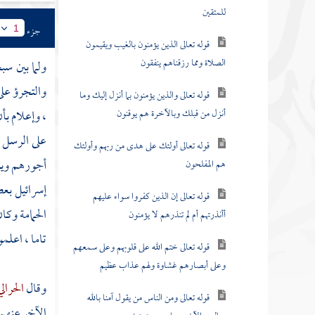
للمتقين
جزء
1
قوله تعالى الذين يؤمنون بالغيب ويقيمون
الصلاة ومما رزقناهم ينفقون
ولما بين سبح
والتجرؤ عل
قوله تعالى والذين يؤمنون بما أنزل إليك وما
أنزل من قبلك وبالآخرة هم يوقنون
، وإعلام بأ
على الرسل 
قوله تعالى أولئك على هدى من ربهم وأولئك
أجورهم ويو
هم المفلحون
إسرائيل بعص
قوله تعالى إن الذين كفروا سواء عليهم
الحمامة وكا
أأنذرتهم أم لم تنذرهم لا يؤمنون
تاما ، اعلمو
قوله تعالى ختم الله على قلوبهم وعلى سمعهم
وعلى أبصارهم غشاوة ولهم عذاب عظيم
وقال
الحرال
قوله تعالى ومن الناس من يقول آمنا بالله
الآخر عنهم 