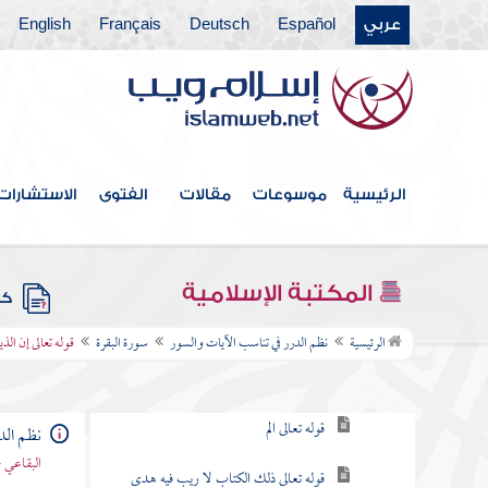
عربي
Español
Deutsch
Français
English
فهرس الكتاب
الرئيسية
موسوعات
مقالات
الفتوى
الاستشارات
مقدمة
سورة الفاتحة
المكتبة الإسلامية
كتب
سورة البقرة
الرئيسية
نظم الدرر في تناسب الآيات والسور
سورة البقرة
قوله تعالى إن ال
مقصودها
قوله تعالى الم
نظم الد
البقاعي 
قوله تعالى ذلك الكتاب لا ريب فيه هدى