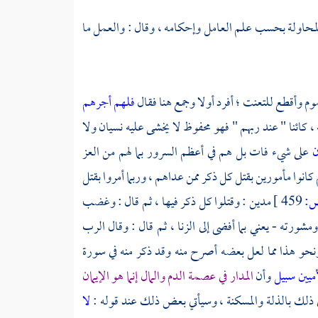
لمحاولة بحسب علم العامل وإحكامه ، وقال : والعمل ما
وم وأقطع للتعنت ؛ أفرد أولا وجمع هنا فقال
فلهم أجرهم
 كائنا " عند ربهم " فهو محفوظ لا يخشى عليه نسيان ولا
ن
على شيء فات بل هم في أعظم السرور بما لهم من العز
نوا مأمورين بقتل كل ذكر ممن عداهم ، وربما أمروا بقتل
:
459 ]
مدين
: وقتلوا كل ذكر فيها ، ثم قال : وغضب
مشورته - يعني بما أفضى إلى الزنا ، ثم قال : وقال الرب
حو هذا مما لعل بعضه أصرح منه وقد ذكر منه في سورة
أميين سبيل
وأن
المدار في عصمة الدم والمال إنما هو الإيمان
 ذلك بالذلة والمسكنة ، وسيأتي بعض ذلك عند قوله :
لا