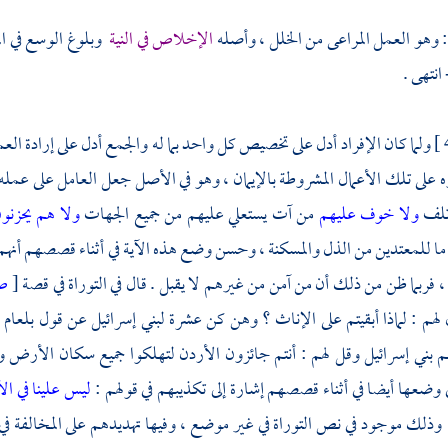
 وهو العمل المراعى من الخلل ، وأصله
الإخلاص في النية
وبلوغ الوسع في ا
 انتهى .
ولما كان الإفراد أدل على تخصيص كل واحد بما له والجمع أدل على إرادة العم
على تلك الأعمال المشروطة بالإيمان ، وهو في الأصل جعل العامل على عمله ،
 تلف
ولا خوف عليهم
من آت يستعلي عليهم من جميع الجهات
ولا هم يحزنو
ا للمعتدين من الذل والمسكنة ، وحسن وضع هذه الآية في أثناء قصصهم أنهم كا
 ، فربما ظن من ذلك أن من آمن من غيرهم لا يقبل . قال في التوراة في قصة
[
ص
 لهم : لماذا أبقيتم على الإناث ؟ وهن كن عشرة لبني إسرائيل عن قول
بلعام
و
م بني إسرائيل وقل لهم : أنتم جائزون
الأردن
لتهلكوا جميع سكان الأرض ون
في وضعها أيضا في أثناء قصصهم إشارة إلى تكذيبهم في قولهم :
ليس علينا في ال
وذلك موجود في نص التوراة في غير موضع ، وفيها تهديدهم على المخالفة في