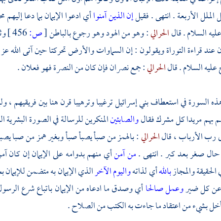
 الملل الأربعة . انتهى . فقيل
إن الذين آمنوا
أي ادعوا الإيمان بما دعا إليهم
مح
ليه السلام . قال
الحرالي
: وهو من الهود وهو رجوع بالباطن
[
ص:
456 ]
وث
عند قراءة التوراة ويقولون : إن السماوات والأرض تحركتا حين آتى الله عز
ح
عليه السلام . قال
الحرالي
: جمع نصران فإن كان من النصرة فهو فعلان .
ذه السورة في استعطاف بني إسرائيل ترغيبا وترهيبا قرن هنا بين فريقيهم ، و
م بهم مريدا كل مشرك فقال
والصابئين
المنكرين للرسالة في الصورة البشرية ال
ى رب الأرباب ، قال
الحرالي
: بالهمز من صبأ يصبأ صبأ وبغير همز من صبا يصبو
حال صغر بعد كبر . انتهى .
من آمن
أي منهم بدوامه على الإيمان إن كان آم
 الحقيقة والمجاز
بالله
أي لذاته
واليوم الآخر
الذي الإيمان به متضمن للإيمان
عن كل ضير
وعمل صالحا
أي وصدق ما ادعاه من الإيمان باتباع شرع الرسول 
خل بشيء من اعتقاد ما جاءت به الكتب من الصلاح .