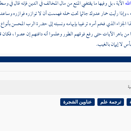
لله
الآية ، بل وفيها ما يقتضي المنع من مال المخالف في الدين فإنه قال في وسط
ه ، وإذا رأيت حمار عدوك جاثما تحت حمله فهممت أن لا توازره فوازره وساعد
ا الجزاء الذي فخم أمره ترغيبا بإبهامه ونسبته إلى حضرة الرب المحسن بأنواع ال
ا من باهر الآيات حتى رفع فوقهم
الطور
وعلموا أنه دافنهم إن عصوا ، فكان قب
أس لا إيمان بالغيب.
ية
ترجمة علم
عناوين الشجرة