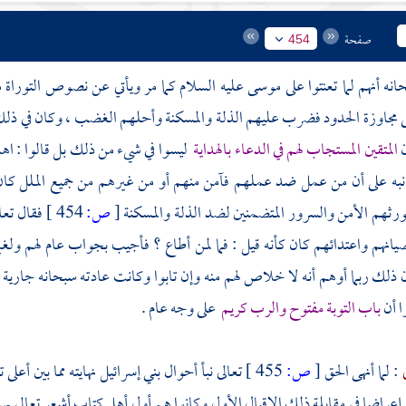
صفحة
454
انه أنهم لما تعنتوا على
موسى
عليه السلام كما مر ويأتي عن نصوص التوراة م
ى مجاوزة الحدود فضرب عليهم الذلة والمسكنة وأحلهم الغضب ، وكان في ذل
ن
المتقين المستجاب لهم في الدعاء بالهداية
ليسوا في شيء من ذلك بل قالوا : ا
نبه على أن من عمل ضد عملهم فآمن منهم أو من غيرهم من جميع الملل كا
رثهم الأمن والسرور المتضمنين لضد الذلة والمسكنة
[
ص:
454 ]
فقال تعا
يانهم واعتدائهم كان كأنه قيل : فما لمن أطاع ؟ فأجيب بجواب عام لهم ولغيره
ن ذلك ربما أوهم أنه لا خلاص لهم منه وإن تابوا وكانت عادته سبحانه جارية 
ا أن
باب التوبة مفتوح والرب كريم
على وجه عام .
ي
: لما أنهى الحق
[
ص:
455 ]
تعالى نبأ أحوال بني إسرائيل نهايته مما بين أعل
إعراضا في مقابلة ذلك الإقبال الأول وكانوا هم أول أهل كتاب أشعر تعالى بهذا