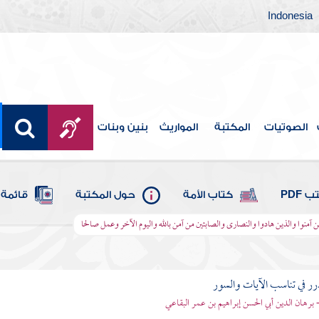
Indonesia
الصوتيات
المكتبة
المواريث
بنين وبنات
 PDF
كتاب الأمة
حول المكتبة
قائمة 
ذين آمنوا والذين هادوا والنصارى والصابئين من آمن بالله واليوم الآخر وعمل صالحا
رر في تناسب الآيات والسور
- برهان الدين أبي الحسن إبراهيم بن عمر البقاعي