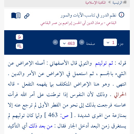
الرئيسية
المكتبة الإسلامية
تراجم الأعلام
نظم الدرر في تناسب الآيات والسور
البقاعي - برهان الدين أبي الحسن إبراهيم بن عمر البقاعي
جزء
صفحة
1
463
قوله :
ثم توليتم
والتولي قال
الأصفهاني
: أصله الإعراض عن
الشيء بالجسم ، ثم استعمل في الإعراض عن الأمر والدين .
انتهى . وهو هنا الإعراض المتكلف بما يفهمه التفعل - قاله
الحرالي
. وذلك لأن النفوس إذا توطنت على أمر الله فرأت
محاسنه فرجعت بذلك إلى نحو من الفطر الأولى لم ترجع عنه إلا
بمنازعة من الهوى شديدة .
[
ص:
463 ]
ولما كان توليهم لم
يستغرق زمن البعد أدخل الجار فقال :
من بعد ذلك
أي التأكيد