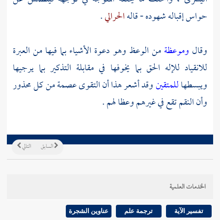
حواس إقباله شهوده - قاله
الحرالي
.
وقال
وموعظة
من الوعظ وهو دعوة الأشياء بما فيها من العبرة
للانقياد للإله الحق بما يخوفها في مقابلة التذكير بما يرجيها
ويبسطها
للمتقين
وقد أشعر هذا أن التقوى عصمة من كل محذور
وأن النقم تقع في غيرهم وعظا لهم .
السابق
التالي
الخدمات العلمية
تفسير الآية
ترجمة علم
عناوين الشجرة