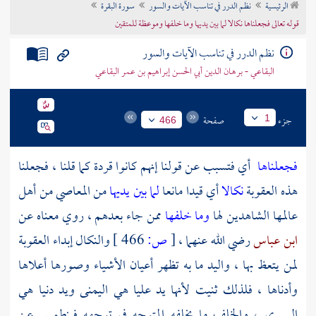
الرئيسية
نظم الدرر في تناسب الآيات والسور
سورة البقرة
تراجم الأعلام
قوله تعالى فجعلناها نكالا لما بين يديها وما خلفها وموعظة للمتقين
نظم الدرر في تناسب الآيات والسور
البقاعي - برهان الدين أبي الحسن إبراهيم بن عمر البقاعي
جزء
صفحة
1
466
فجعلناها
أي فتسبب عن قولنا إنهم كانوا قردة كما قلنا ، فجعلنا
هذه العقوبة
نكالا
أي قيدا مانعا
لما بين يديها
من المعاصي من أهل
عالمها الشاهدين لها
وما خلفها
ممن جاء بعدهم ، روي معناه عن
ابن عباس
رضي الله عنهما ،
[
ص:
466 ]
والنكال إبداء العقوبة
لمن يتعظ بها ، واليد ما به تظهر أعيان الأشياء وصورها أعلاها
وأدناها ، فلذلك ثنيت لأنها يد عليا هي اليمنى ويد دنيا هي
اليسرى ، والخلف ما يخلفه المتوجه في توجهه فينطمس عن