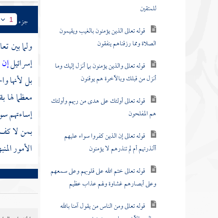
للمتقين
جزء
1
قوله تعالى الذين يؤمنون بالغيب ويقيمون
الصلاة ومما رزقناهم ينفقون
ولما بين تع
إسرائيل
إن ا
قوله تعالى والذين يؤمنون بما أنزل إليك وما
أنزل من قبلك وبالآخرة هم يوقنون
بل لأنها وا
معظما لها ب
قوله تعالى أولئك على هدى من ربهم وأولئك
إساءتهم سوء
هم المفلحون
بمن لا كف
قوله تعالى إن الذين كفروا سواء عليهم
الأمور المنب
أأنذرتهم أم لم تنذرهم لا يؤمنون
قوله تعالى ختم الله على قلوبهم وعلى سمعهم
وعلى أبصارهم غشاوة ولهم عذاب عظيم
قوله تعالى ومن الناس من يقول آمنا بالله