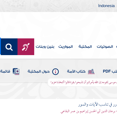
Indonesia
الصوتيات
المكتبة
المواريث
بنين وبنات
 PDF
كتاب الأمة
حول المكتبة
قائمة 
ل موسى لقومه إن الله يأمركم أن تذبحوا بقرة قالوا أتتخذنا هزوا
رر في تناسب الآيات والسور
- برهان الدين أبي الحسن إبراهيم بن عمر البقاعي