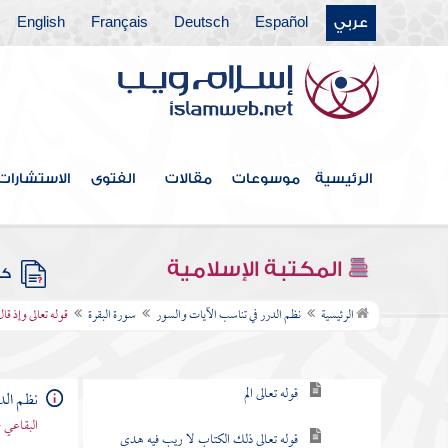
عربي
Español
Deutsch
Français
English
فهرس الكتاب
الرئيسية
موسوعات
مقالات
الفتوى
الاستشارات
مقدمة
سورة الفاتحة
المكتبة الإسلامية
كتب
سورة البقرة
الرئيسية
نظم الدرر في تناسب الآيات والسور
سورة البقرة
قوله تعالى وإذ قا
مقصودها
قوله تعالى الم
نظم الد
البقاعي 
قوله تعالى ذلك الكتاب لا ريب فيه هدى