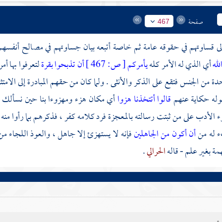
صفحة
467
الى قساوتهم في حقوقه عامة ثم خاصة أتبعه بيان جساوتهم في مصالح أنفسهم
لله
أي الذي له الأمر كله
يأمركم
[
ص:
467 ]
أن تذبحوا بقرة
لتعرفوا بها أم
حدة من الجنس فتقع على الذكر والأنثى . ولما كان من حقهم المبادرة إلى الام
قوله حكاية عنهم
قالوا أتتخذنا هزوا
أي مكان هزء ومهزوءا بنا حين نسألك عن 
 الأدب على من ثبتت رسالته بالمعجزة فرد كلامه كفر ، فذكرهم بما رأوا منه من
ء له من
أن أكون من الجاهلين
فإنه لا يستهزئ إلا جاهل ، والعوذ اللجاء م
همة بغير علم - قاله
الحرالي
.