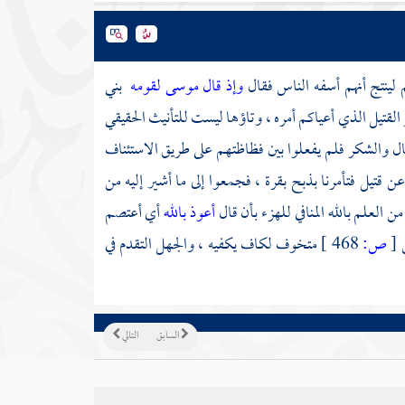
 لينتج أنهم أسفه الناس فقال
وإذ قال موسى لقومه
بني
ر القتيل الذي أعياكم أمره ، وتاؤها ليست للتأنيث الحقيقي
تثال والشكر فلم يفعلوا بين فظاظتهم على طريق الاستئناف
قتيل فتأمرنا بذبح بقرة ، فجمعوا إلى ما أشير إليه من
 العلم بالله المنافي للهزء بأن قال
أعوذ بالله
أي أعتصم
ن
[
ص:
468 ]
متخوف لكاف يكفيه ، والجهل التقدم في
السابق
التالي