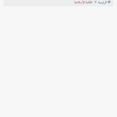
الرئيسية
المكتبة الإسلامية
تراجم الأعلام