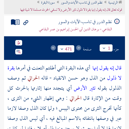
الرئيسية
نظم الدرر في تناسب الآيات والسور
سورة البقرة
تراجم الأعلام
قوله تعالى قال إنه يقول إنها بقرة لا ذلول تثير الأرض ولا تسقي الحرث مسلمة لا شية فيها
نظم الدرر في تناسب الآيات والسور
البقاعي - برهان الدين أبي الحسن إبراهيم بن عمر البقاعي
جزء
صفحة
1
471
قال إنه يقول إنها
أي هذه البقرة التي أطلتم التعنت في أمرها
بقرة
لا ذلول
من الذل وهو حسن الانقياد - قاله
الحرالي
ثم وصف
الذلول بقوله
تثير الأرض
أي يتجدد منها إثارتها بالحرث كل
وقت من الإثارة قال
الحرالي
: وهي إظهار الشيء من الثرى ،
كأنها تخرج الثرى من محتوى اليبس ؛ ولما كان الذل وصفا لازما
عبر في وصفها بانتفائه بالاسم المبالغ فيه ، أي ليس الذل وصفا
لازما لها لا أنها بحيث لا يوجد منها ذل أصلا ، فإنها لو كانت