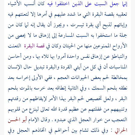
إنما جعل السبت على الذين اختلفوا فيه
كان أنسب الأشياء
تعقيبه بقصة البقرة التي ما شدد عليهم في أمرها إلا لتعنتهم فيه
وإبائهم لذبح أي بقرة تيسرت ، ويجوز أن يقال إنه لما كان من
جملة ما استخفوا به السبت المسارعة إلى إزهاق ما لا يحصى من
الأرواح الممنوعين منها من الحيتان وكان في
قصة البقرة
التعنت
والتباطؤ عن إزهاق نفس واحدة أمروا بها تلاه بها ، ومن أحاسن
المناسبات أن في كل من آيتي القردة والبقرة تبديل حال الإنسان
بمخالطة لحم بعض الحيوانات العجم ، ففي الأولى إخراسه بعد
نطقه بلحم السمك ، وفي الثانية إنطاقه بعد خرسه بالموت بلحم
البقر ، ولعل تخصيص لحم البقر بهذا الأمر لإيقاظهم من رقدتهم
وتنبيههم من غفلتهم عن عظيم قدرة الله تعالى لينزع من قلوبهم
التعجب من خوار العجل الذي عبدوه . وقال الإمام
أبو الحسن
الحرالي
: وفي ذلك تشام بين أحوالهم في اتخاذهم العجل وفي