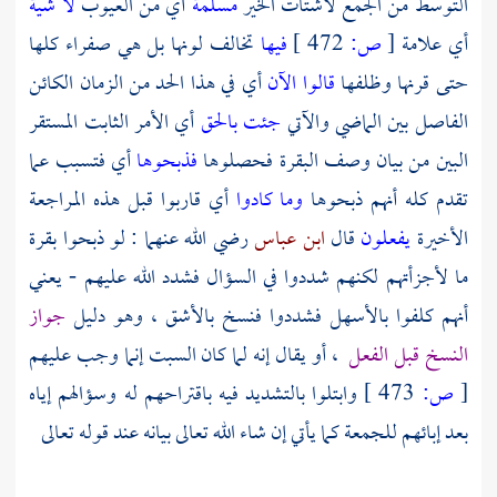
التوسط من الجمع لأشتات الخير
مسلمة
أي من العيوب
لا شية
أي علامة
[
ص:
472 ]
فيها
تخالف لونها بل هي صفراء كلها
حتى قرنها وظلفها
قالوا الآن
أي في هذا الحد من الزمان الكائن
الفاصل بين الماضي والآتي
جئت بالحق
أي الأمر الثابت المستقر
البين من بيان وصف البقرة فحصلوها
فذبحوها
أي فتسبب عما
تقدم كله أنهم ذبحوها
وما كادوا
أي قاربوا قبل هذه المراجعة
الأخيرة
يفعلون
قال
ابن عباس
رضي الله عنهما : لو ذبحوا بقرة
ما لأجزأتهم لكنهم شددوا في السؤال فشدد الله عليهم - يعني
أنهم كلفوا بالأسهل فشددوا فنسخ بالأشق ، وهو دليل
جواز
النسخ قبل الفعل
، أو يقال إنه لما كان السبت إنما وجب عليهم
[
ص:
473 ]
وابتلوا بالتشديد فيه باقتراحهم له وسؤالهم إياه
بعد إبائهم للجمعة كما يأتي إن شاء الله تعالى بيانه عند قوله تعالى