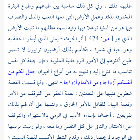
طلبهم ذلك ، وفي كل ذلك مناسبة بين طباعهم وطباع البقرة
المخلوقة للكد وعمل الأرض التي معها التعب والذل والتصرف
فيما هو من الدنيا توغلا فيها وفيه نسمة مطلبهم ما تنبت الأرض
الذي هو
[
ص:
474 ]
أثر الحرث - يعني الذي أبدلوا الحطة به
وهو حبة في شعرة ، فكأنهم بذلك أرضيون ترابيون لا تسمو
طباع أكثرهم إلى الأمور الروحانية العلوية ، فإن جبلة كل نفس
تناسب ما تنزع إليه وتلهج به من أنواع الحيوان
جعل لكم من
أنفسكم أزواجا ومن الأنعام أزواجا
- انتهى . ولما قسمت القصة
شطرين تنبيها على النعمتين : نعمة العفو عن التوقف عن الأمر
ونعمة البيان للقاتل بالأمر الخارق ، وتنبيها على أن لهم بذلك
تقريعين : أحدهما بإساءة الأدب في الرمي بالاستهزاء والتوقف
عن الامتثال والثاني على قتل النفس وما تبعه ، ولو رتبت ترتيبها
في الوجود لم يحصل ذلك ، وقدم الشطر الأنسب لقصة السبت ؛