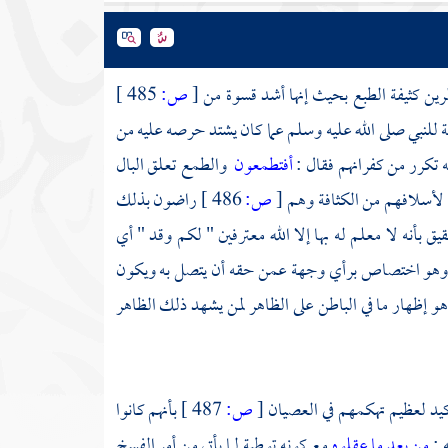
لرين كثيفة الطبع بحيث إنها أشد قسوة من
[
ص:
485 ]
 للنبي صلى الله عليه وسلم عما كان يشتد حرصه عليه من
ه تكرر من كفرانهم فقال :
أفتطمعون
والطمع تعلق البال
 لأسلافهم من الكثافة وهم
[
ص:
486 ]
راضون بذلك
بأنه لا معلم له بها إلا الله معترفين " لكم وقد " أي
 وهو اختصاص برأي وجهة عمن حقه أن يتصل به ويكون
هو إظهار ما في الباطن على الظاهر لمن يشهد ذلك الظاهر
أكيد لعظيم تهكمهم في العصيان
[
ص:
487 ]
بأنهم كانوا
 :
من بعد ما عقلوه
مع كونه توطية لما يأتي من أمر الفسخ