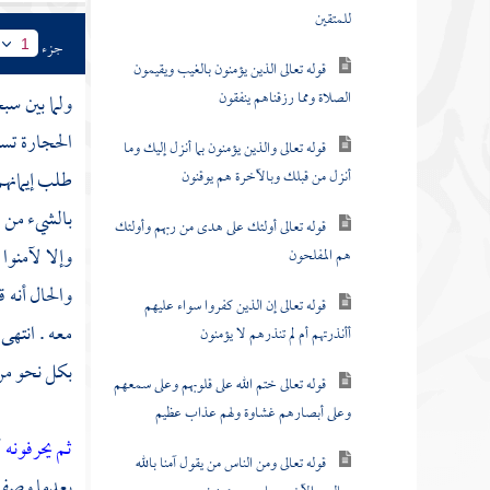
للمتقين
جزء
1
قوله تعالى الذين يؤمنون بالغيب ويقيمون
الصلاة ومما رزقناهم ينفقون
ولما بين سب
الحجارة تسب
قوله تعالى والذين يؤمنون بما أنزل إليك وما
أنزل من قبلك وبالآخرة هم يوقنون
طلب إيمانهم
بالشيء من 
قوله تعالى أولئك على هدى من ربهم وأولئك
وإلا لآمنوا
هم المفلحون
والحال أنه 
قوله تعالى إن الذين كفروا سواء عليهم
معه . انتهى 
أأنذرتهم أم لم تنذرهم لا يؤمنون
بكل نحو من 
قوله تعالى ختم الله على قلوبهم وعلى سمعهم
وعلى أبصارهم غشاوة ولهم عذاب عظيم
ثم يحرفونه
أ
قوله تعالى ومن الناس من يقول آمنا بالله
بعدما وصف م