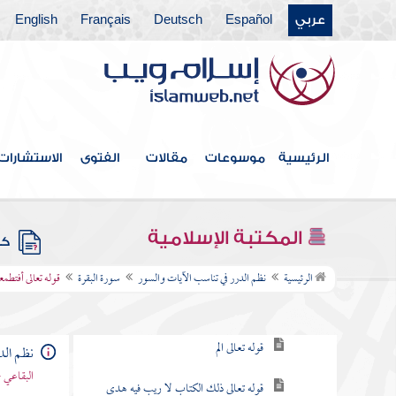
عربي
Español
Deutsch
Français
English
فهرس الكتاب
الرئيسية
موسوعات
مقالات
الفتوى
الاستشارات
مقدمة
سورة الفاتحة
المكتبة الإسلامية
كتب
سورة البقرة
الرئيسية
نظم الدرر في تناسب الآيات والسور
سورة البقرة
قوله تعالى أفتطم
مقصودها
قوله تعالى الم
نظم الد
البقاعي 
قوله تعالى ذلك الكتاب لا ريب فيه هدى