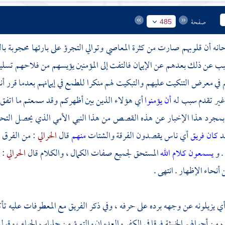
صفحة
485
حانه أن قلوبهم صارت من كثرة المعاصي وتوالي التجرؤ على بارئها محجوبة با
ب عن ذلك بعدهم عن الإيمان فالتفت إلى المؤمنين يؤيسهم من فلاحهم تسلية
 في معرض التنكيت عليهم والتبكيت لهم منكرا للطمع في إيمانهم بعدما قرر أن
غير تقدم سبب له
أن يؤمنوا
أي هؤلاء الذين بين أظهركم وقد سمعتم ما اتفق
 بمجرد هذا الإخبار عن هذه القصص من هذا النبي الأمي الذي يحصل التحقيق 
قد
كان فريق
أي ناس يقصدون الفرقة والشتات
منهم
قال
الحرالي
: من الفرق
. و
يسمعون كلام الله
المستحق لجميع صفات الكمال ، والكلام قال
الحرالي
: 
أنحاء الإظهار . انتهى .
ي يزيلونه عن وجهه برده على حرفه ، وفي ذكر الفريق مع المعطوفات عليه ت
ن أحوالهم الخبيثة فرقا في الكفر والعدوان والتبرؤ من جلباب الحياء ، وقوله