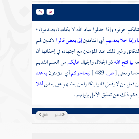
تابكم حرفوه وإذا حدثوا عباد الله لا يكادون يصدقون ؛
ا وإذا خلا بعضهم
أي المنافقين
إلى بعض قالوا
لائمين لهم
دقائق وغير ذلك عند المؤمنين مع اجتهاده في إخفائها أن
عه
بما فتح الله
ذو الجلال والجمال
عليكم
من العلم القديم
حسا ومعنى
[
ص:
489 ]
ليحاجوكم
أي المؤمنون
به عند
من فعل من لا يفعل قالوا إنكارا من بعضهم على بعض
أفلا
كم ذلك عن تعليق الأمل بإيمانهم .
السابق
التالي