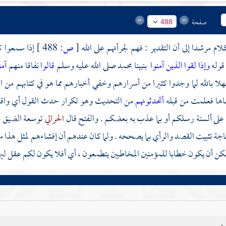
صفحة
488
كلام مرشدا إلى أن التقدير : فهم لجرأتهم على الله
[
ص:
488 ]
إذا سمعوا ك
قوله
وإذا لقوا الذين آمنوا
بنبينا
محمد
صلى الله عليه وسلم
قالوا
نفاقا منهم
آمن
لا بالله لما وجدوا كثيرا من أسرارهم وخفي أخبارهم مما هو في كتابهم من ال
ها فعلمت من قبله
أتحدثونهم
من التحديث وهو تكرار حدث القول أي واق
على ألسنة رسلكم أو بما عذب به بعضكم . والفتح قال
الحرالي
توسعة الضيق 
اجة تثبيت القصد والرأي بما يصححه . ولما كان عندهم أن إفشاءهم لمثل هذا 
ن أن يكون خطابا للمؤمنين المخاطبين يتطمعون ، أي أفلا يكون لكم عقل ليرد