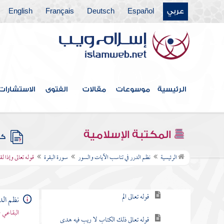
عربي
Español
Deutsch
Français
English
فهرس الكتاب
الرئيسية
موسوعات
مقالات
الفتوى
الاستشارات
مقدمة
سورة الفاتحة
المكتبة الإسلامية
كتب
سورة البقرة
الرئيسية
نظم الدرر في تناسب الآيات والسور
سورة البقرة
قوله تعالى وإذا ل
مقصودها
قوله تعالى الم
نظم الد
البقاعي 
قوله تعالى ذلك الكتاب لا ريب فيه هدى