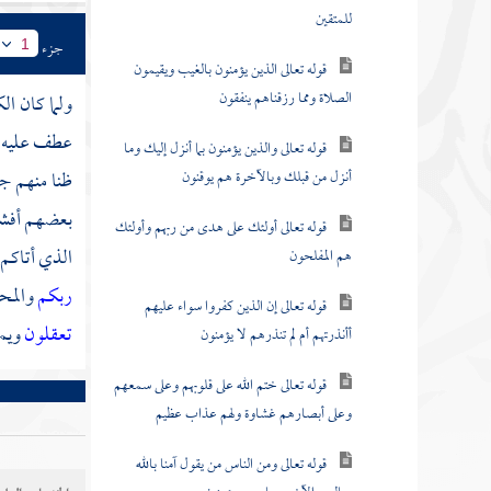
للمتقين
جزء
1
قوله تعالى الذين يؤمنون بالغيب ويقيمون
الصلاة ومما رزقناهم ينفقون
ولما كان ال
عطف عليه 
قوله تعالى والذين يؤمنون بما أنزل إليك وما
أنزل من قبلك وبالآخرة هم يوقنون
ظنا منهم جه
بعضهم أفشا
قوله تعالى أولئك على هدى من ربهم وأولئك
الذي أتاكم 
هم المفلحون
ربكم
والمح
قوله تعالى إن الذين كفروا سواء عليهم
تعقلون
ويمك
أأنذرتهم أم لم تنذرهم لا يؤمنون
قوله تعالى ختم الله على قلوبهم وعلى سمعهم
وعلى أبصارهم غشاوة ولهم عذاب عظيم
قوله تعالى ومن الناس من يقول آمنا بالله